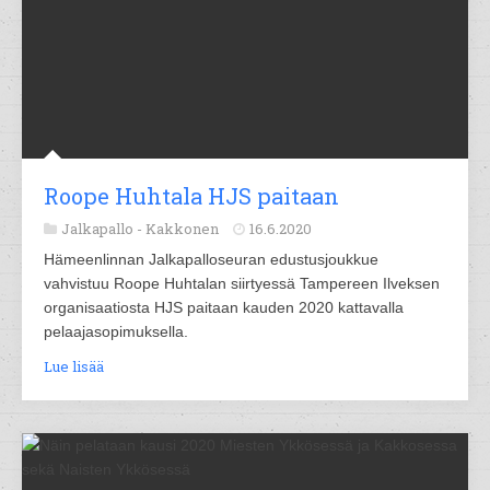
Roope Huhtala HJS paitaan
Jalkapallo -
Kakkonen
16.6.2020
Hämeenlinnan Jalkapalloseuran edustusjoukkue
vahvistuu Roope Huhtalan siirtyessä Tampereen Ilveksen
organisaatiosta HJS paitaan kauden 2020 kattavalla
pelaajasopimuksella.
Lue lisää