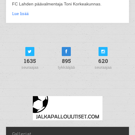
FC Lahden päävalmentaja Toni Korkeakunnas.
Lue lisää
1635
895
620
seuraajaa
tykkääjää
seuraajaa
Galleriat