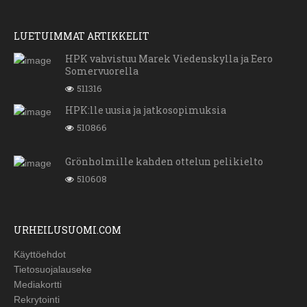
LUETUIMMAT ARTIKKELIT
HPK vahvistuu Marek Viedenskylla ja Eero
Somervuorella
511316
HPK:lle uusia ja jatkosopimuksia
510866
Grönholmille kahden ottelun pelikielto
510608
URHEILUSUOMI.COM
Käyttöehdot
Tietosuojalauseke
Mediakortti
Rekrytointi