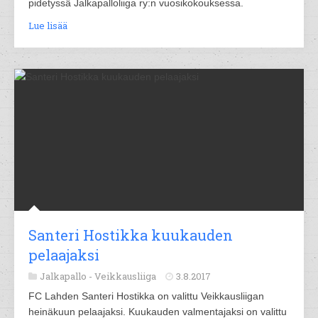
pidetyssä Jalkapalloliiga ry:n vuosikokouksessa.
Lue lisää
Santeri Hostikka kuukauden
pelaajaksi
Jalkapallo -
Veikkausliiga
3.8.2017
FC Lahden Santeri Hostikka on valittu Veikkausliigan
heinäkuun pelaajaksi. Kuukauden valmentajaksi on valittu