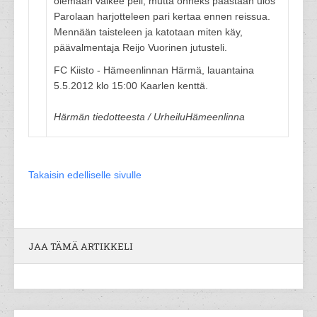
olemaan vaikee peli, mutta onneks päästään ulos
Parolaan harjotteleen pari kertaa ennen reissua.
Mennään taisteleen ja katotaan miten käy,
päävalmentaja Reijo Vuorinen jutusteli.
FC Kiisto - Hämeenlinnan Härmä, lauantaina
5.5.2012 klo 15:00 Kaarlen kenttä.
Härmän tiedotteesta / UrheiluHämeenlinna
Takaisin edelliselle sivulle
JAA TÄMÄ ARTIKKELI