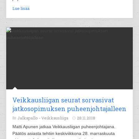
Lue lisää
Veikkausliigan seurat sorvasivat
jatkosopimuksen puheenjohtajalleen
Jalkapallo -
Veikkausliiga
28.11.2018
Matti Apunen jatkaa Veikkausliigan puheenjohtajana.
Päätös asiasta tehtiin keskiviikkona 28. marraskuuta