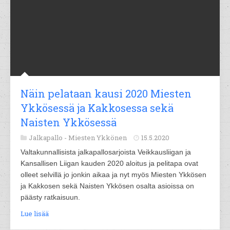
Näin pelataan kausi 2020 Miesten
Ykkösessä ja Kakkosessa sekä
Naisten Ykkösessä
Jalkapallo -
Miesten Ykkönen
15.5.2020
Valtakunnallisista jalkapallosarjoista Veikkausliigan ja
Kansallisen Liigan kauden 2020 aloitus ja pelitapa ovat
olleet selvillä jo jonkin aikaa ja nyt myös Miesten Ykkösen
ja Kakkosen sekä Naisten Ykkösen osalta asioissa on
päästy ratkaisuun.
Lue lisää