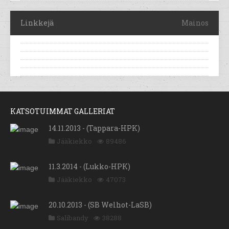
Linkkejä
Mainos
KATSOTUIMMAT GALLERIAT
14.11.2013 - (Tappara-HPK)
Jääkiekko
89486
11.3.2014 - (Lukko-HPK)
Jääkiekko
47073
20.10.2013 - (SB Welhot-LaSB)
Salibandy
38288