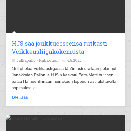
HJS saa joukkueeseensa rutkasti
Veikkausliigakokemusta
Jalkapallo -
Kakkonen
4.6.2025
158 ottelua Veikkausliigassa tähän asti urallaan pelannut
Janakkalan Pallon ja HJS:n kasvatti Eero-Matti Auvinen
palaa Hämeenlinnaan heinäkuun loppuun asti ulottuvalla
sopimuksella.
Lue lisää