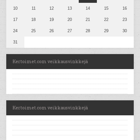
10
11
12
13
14
15
16
17
18
19
20
21
22
23
24
25
26
27
28
29
30
31
Kertoimet.com veikkausvinkkejä
Kertoimet.com veikkausvinkkejä