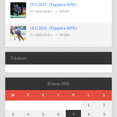
19.11.2013 - (Tappara-HPK)
Jääkiekko
35549
14.11.2013 - (Tappara-HPK)
Jääkiekko
89486
Tulokset
Elokuu 2026
M
T
K
T
P
L
S
1
2
3
4
5
6
7
8
9