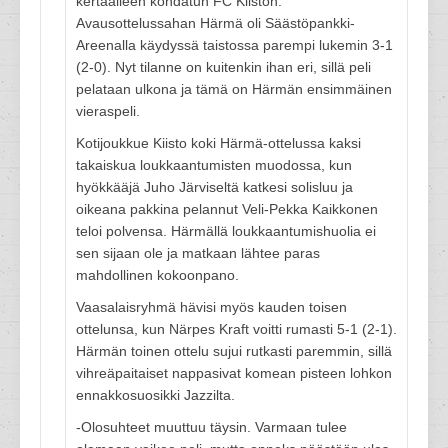
kertaalleen kohdatun FC Kiiston.
Avausottelussahan Härmä oli Säästöpankki-
Areenalla käydyssä taistossa parempi lukemin 3-1
(2-0). Nyt tilanne on kuitenkin ihan eri, sillä peli
pelataan ulkona ja tämä on Härmän ensimmäinen
vieraspeli.
Kotijoukkue Kiisto koki Härmä-ottelussa kaksi
takaiskua loukkaantumisten muodossa, kun
hyökkääjä Juho Järviseltä katkesi solisluu ja
oikeana pakkina pelannut Veli-Pekka Kaikkonen
teloi polvensa. Härmällä loukkaantumishuolia ei
sen sijaan ole ja matkaan lähtee paras
mahdollinen kokoonpano.
Vaasalaisryhmä hävisi myös kauden toisen
ottelunsa, kun Närpes Kraft voitti rumasti 5-1 (2-1).
Härmän toinen ottelu sujui rutkasti paremmin, sillä
vihreäpaitaiset nappasivat komean pisteen lohkon
ennakkosuosikki Jazzilta.
-Olosuhteet muuttuu täysin. Varmaan tulee