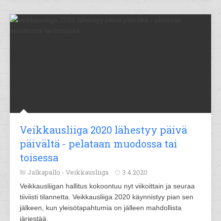
Veikkausliiga 2020 lähestyy päivä
päivältä - pelataan muodossa tai
toisessa
Jalkapallo -
Veikkausliiga
3.4.2020
Veikkausliigan hallitus kokoontuu nyt viikoittain ja seuraa
tiiviisti tilannetta. Veikkausliiga 2020 käynnistyy pian sen
jälkeen, kun yleisötapahtumia on jälleen mahdollista
järjestää.