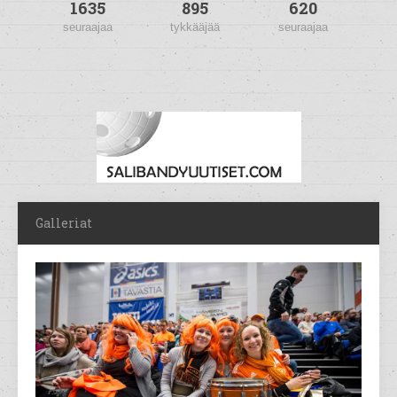
1635
895
620
seuraajaa
tykkääjää
seuraajaa
Galleriat