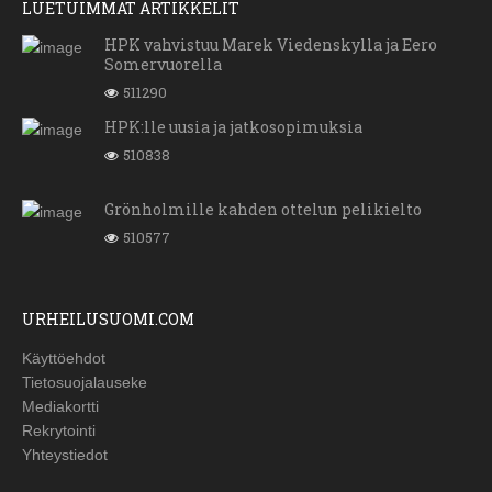
LUETUIMMAT ARTIKKELIT
HPK vahvistuu Marek Viedenskylla ja Eero
Somervuorella
511290
HPK:lle uusia ja jatkosopimuksia
510838
Grönholmille kahden ottelun pelikielto
510577
URHEILUSUOMI.COM
Käyttöehdot
Tietosuojalauseke
Mediakortti
Rekrytointi
Yhteystiedot