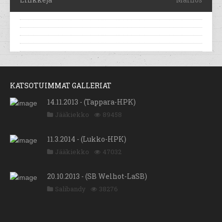
KATSOTUIMMAT GALLERIAT
14.11.2013 - (Tappara-HPK)
Jääkiekko
89458
11.3.2014 - (Lukko-HPK)
Jääkiekko
47032
20.10.2013 - (SB Welhot-LaSB)
Salibandy
38276