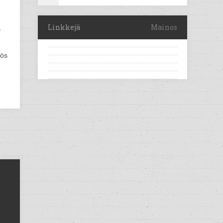
n
Linkkejä
Mainos
tös