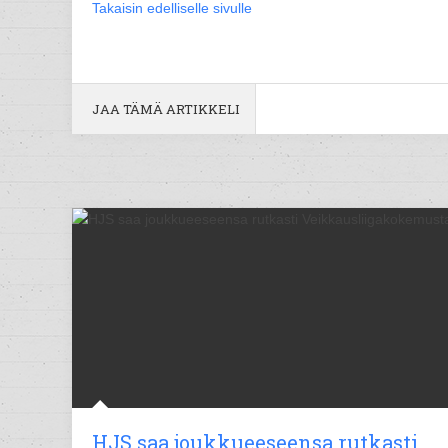
Takaisin edelliselle sivulle
JAA TÄMÄ ARTIKKELI
HJS saa joukkueeseensa rutkasti