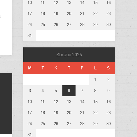
10
11
12
13
14
15
16
17
18
19
20
21
22
23
u
24
25
26
27
28
29
30
31
Elokuu 2026
M
T
K
T
P
L
S
1
2
3
4
5
6
7
8
9
10
11
12
13
14
15
16
17
18
19
20
21
22
23
24
25
26
27
28
29
30
31