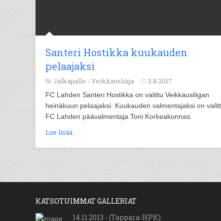
Santeri Hostikka kuukauden
pelaajaksi
Jalkapallo -
Veikkausliiga
3.8.2017
FC Lahden Santeri Hostikka on valittu Veikkausliigan
heinäkuun pelaajaksi. Kuukauden valmentajaksi on valit
FC Lahden päävalmentaja Toni Korkeakunnas.
Lue lisää
KATSOTUIMMAT GALLERIAT
14.11.2013 - (Tappara-HPK)