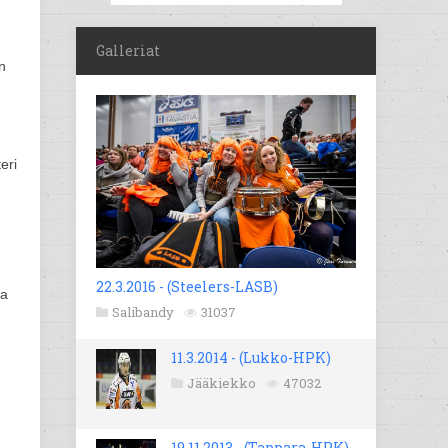
Galleriat
n
eri
22.3.2016 - (Steelers-LASB)
ga
Salibandy
31037
11.3.2014 - (Lukko-HPK)
Jääkiekko
47032
19.11.2013 - (Tappara-HPK)