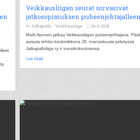
Veikkausliigan seurat sorvasivat
ten
jatkosopimuksen puheenjohtajallee
Jalkapallo -
Veikkausliiga
28.11.2018
Matti Apunen jatkaa Veikkausliigan puheenjohtajana. Pää
asiasta tehtiin keskiviikkona 28. marraskuuta pidetyssä
Jalkapalloliiga ry:n vuosikokouksessa.
lleet
Lue lisää
ty