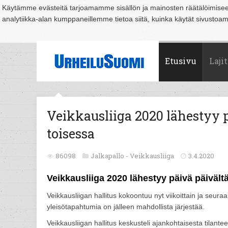
Käytämme evästeitä tarjoamamme sisällön ja mainosten räätälöimise
analytiikka-alan kumppaneillemme tietoa siitä, kuinka käytät sivusto
Suomi
Espoo
Helsinki
Hämeenlinna
Joensuu
Jyväskylä
Kouvo
Etusivu
Lajit
Veikkausliiga 2020 lähestyy p
toisessa
86098
Jalkapallo -
Veikkausliiga
3.4.2020
Veikkausliiga 2020 lähestyy päivä päivält
Veikkausliigan hallitus kokoontuu nyt viikoittain ja seuraa
yleisötapahtumia on jälleen mahdollista järjestää.
Veikkausliigan hallitus keskusteli ajankohtaisesta tilan