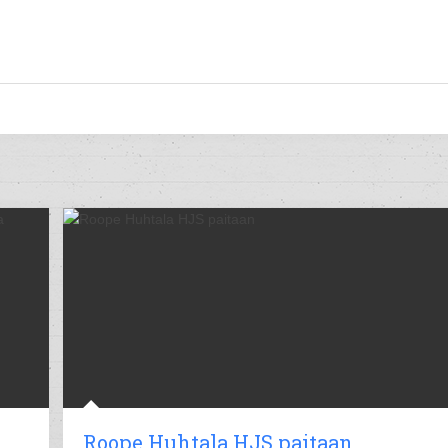
Roope Huhtala HJS paitaan