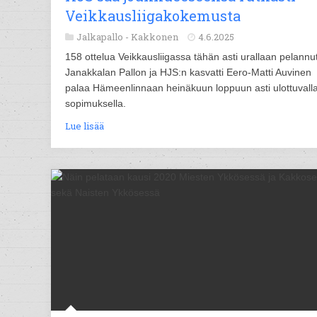
Veikkausliigakokemusta
Jalkapallo -
Kakkonen
4.6.2025
158 ottelua Veikkausliigassa tähän asti urallaan pelannu
Janakkalan Pallon ja HJS:n kasvatti Eero-Matti Auvinen
palaa Hämeenlinnaan heinäkuun loppuun asti ulottuvall
sopimuksella.
Lue lisää