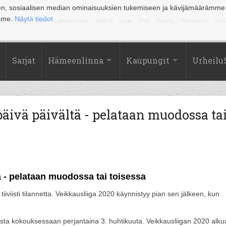
en, sosiaalisen median ominaisuuksien tukemiseen ja kävijämäärämme
amme.
Näytä tiedot
la
Kuopio
Lahti
Lappeenranta
Mikkeli
Oulu
Pori
Rauma
Rovaniemi
Sein
Sarjat
Hämeenlinna
Kaupungit
Urheilu
äivä päivältä - pelataan muodossa ta
ä - pelataan muodossa tai toisessa
 tiiviisti tilannetta. Veikkausliiga 2020 käynnistyy pian sen jälkeen, kun
teesta kokouksessaan perjantaina 3. huhtikuuta. Veikkausliigan 2020 alku