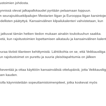
itustoimien johdosta.
 käynnissä olevat jalkapallokaudet pyritään pelaamaan loppuun.
n seurajoukkuekilpailujen Mestarien liigan ja Eurooppa-liigan karsintoje
edellisten päätyttyä. Kansainvälinen kilpailukalenteri vahvistetaan, kun
et jatkuvat tämän hetken tiedon mukaan ainakin toukokuuhun saakka.
tä, kun rajoitustoimien lopettamisen aikataulu ja kansainvälinen kalent
uraa tiiviisti tilanteen kehittymistä. Lähtökohta on se, että Veikkausliiga
 rajoitustoimet on purettu ja suuria yleisötapahtumia on jälleen
eventää ja ottaa käyttöön kansainvälisiä ottelupäiviä, jotta Veikkauslii
oisen kauden.
stolla käynnistetään sopeuttamistoimenpiteet, jotka koskevat myös