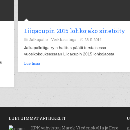
Liigacupin 2015 lohkojako sinetöity
Jalkapallo -
Veikkausliiga
28.11.2014
Jalkapalloliiga ry:n hallitus päätti torstaisessa
vuosikokouksessaan Liigacupin 2015 lohkojaosta.
tu
Lue lisää
LUETUIMMAT ARTIKKELIT
U
HPK vahvistuu Marek Viedenskylla ja Eero
K