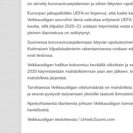
on siirretty koronavirusepidemian ja siihen liittyvien rajo
Euroopan jalkapalloliitto UEFA on linjannut, että kaikki
Veikkausliigan seuroihin tämä vaikuttaa erityisesti UEFA:
kautta, sillä kilpailut 2020–21 voidaan käynnistää vasta 
yleinen tilannekuva on selkiytynyt.
Suomessa koronavirusepidemiaan liittyvät rajoitustoim
Kotimaisen kilpailukalenterin rakentamisessa voidaan ede
ovat tiedossa.
Veikkausliigan hallitus kokoontuu keväällä viikoittain ja se
2020 käynnistetään mahdollisimman pian sen jälkeen, kun
mahdollista järjestää.
Tarvittaessa Veikkausliigan ottelumäärää on mahdollista k
ja seurat pystyvät tarjoamaan yleisölle taatusti ikimuist
Ajankohtaisesta tilanteesta johtuen Veikkausliigan toimi
henkilöstöä.
Veikkausliigan tiedotteesta / UrheiluSuomi.com