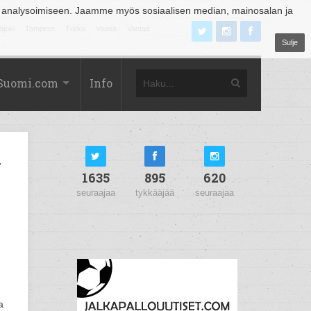
 analysoimiseen. Jaamme myös sosiaalisen median, mainosalan ja
äjoki
Tampere
Turku
Vaasa
Vantaa
Sulje
Suomi.com
Info
i
1635
895
620
seuraajaa
tykkääjää
seuraajaa
a