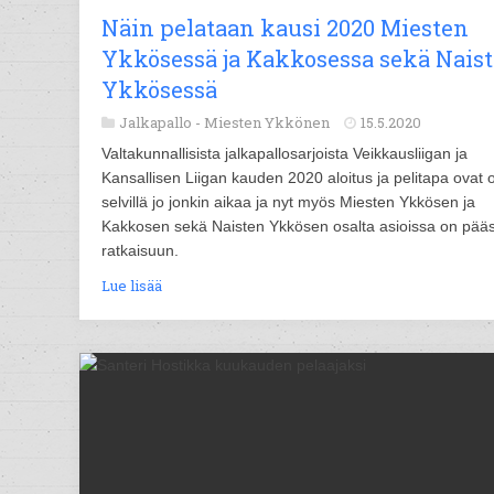
Näin pelataan kausi 2020 Miesten
Ykkösessä ja Kakkosessa sekä Nais
Ykkösessä
Jalkapallo -
Miesten Ykkönen
15.5.2020
Valtakunnallisista jalkapallosarjoista Veikkausliigan ja
Kansallisen Liigan kauden 2020 aloitus ja pelitapa ovat o
selvillä jo jonkin aikaa ja nyt myös Miesten Ykkösen ja
Kakkosen sekä Naisten Ykkösen osalta asioissa on pääs
ratkaisuun.
Lue lisää