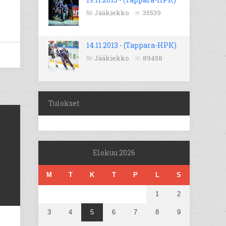
Jääkiekko
35539
14.11.2013 - (Tappara-HPK)
Jääkiekko
89458
Tulokset
Elokuu 2026
M
T
K
T
P
L
S
1
2
3
4
5
6
7
8
9