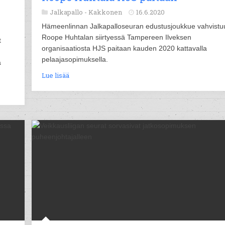
Jalkapallo -
Kakkonen
16.6.2020
Hämeenlinnan Jalkapalloseuran edustusjoukkue vahvistu
Roope Huhtalan siirtyessä Tampereen Ilveksen
t
organisaatiosta HJS paitaan kauden 2020 kattavalla
pelaajasopimuksella.
a
Lue lisää