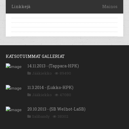
Linkkejä
Mainos
KATSOTUIMMAT GALLERIAT
14.11.2013 - (Tappara-HPK)
Jääkiekko
89490
11.3.2014 - (Lukko-HPK)
Jääkiekko
47080
20.10.2013 - (SB Welhot-LaSB)
Salibandy
38302