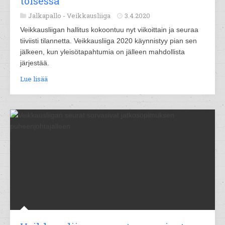
toisessa
Jalkapallo -
Veikkausliiga
3.4.2020
Veikkausliigan hallitus kokoontuu nyt viikoittain ja seuraa
tiiviisti tilannetta. Veikkausliiga 2020 käynnistyy pian sen
jälkeen, kun yleisötapahtumia on jälleen mahdollista
järjestää.
Lue lisää