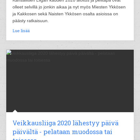
Kansallisen Liigan kauden 2020 aloitus ja pelitapa ovat
olleet selvillä jo jonkin aikaa ja nyt myös Miesten Ykkösen
ja Kakkosen sekä Naisten Ykkösen osalta asioissa on
päästy ratkaisuun.
Lue lisää
Veikkausliiga 2020 lähestyy päivä
päivältä - pelataan muodossa tai