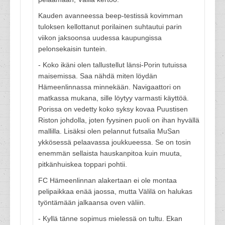
Kauden avanneessa beep-testissä kovimman
tuloksen kellottanut porilainen suhtautui parin
viikon jaksoonsa uudessa kaupungissa
pelonsekaisin tuntein.
- Koko ikäni olen tallustellut länsi-Porin tutuissa
maisemissa. Saa nähdä miten löydän
Hämeenlinnassa minnekään. Navigaattori on
matkassa mukana, sille löytyy varmasti käyttöä.
Porissa on vedetty koko syksy kovaa Puustisen
Riston johdolla, joten fyysinen puoli on ihan hyvällä
mallilla. Lisäksi olen pelannut futsalia MuSan
ykkösessä pelaavassa joukkueessa. Se on tosin
enemmän sellaista hauskanpitoa kuin muuta,
pitkänhuiskea toppari pohtii.
FC Hämeenlinnan alakertaan ei ole montaa
pelipaikkaa enää jaossa, mutta Välilä on halukas
työntämään jalkaansa oven väliin.
- Kyllä tänne sopimus mielessä on tultu. Ekan