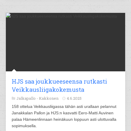
HJS saa joukkueeseensa rutkasti
Veikkausliigakokemusta
Jalkapallo -
Kakkonen
4.6.2025
158 ottelua Veikkausliigassa tähän asti urallaan pelannut
Janakkalan Pallon ja HJS:n kasvatti Eero-Matti Auvinen
palaa Hämeenlinnaan heinäkuun loppuun asti ulottuvalla
sopimuksella.