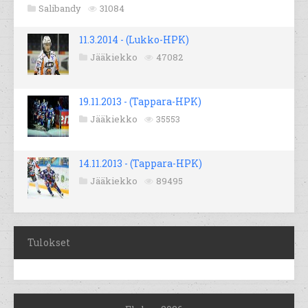
Salibandy
31084
11.3.2014 - (Lukko-HPK)
Jääkiekko
47082
19.11.2013 - (Tappara-HPK)
Jääkiekko
35553
14.11.2013 - (Tappara-HPK)
Jääkiekko
89495
Tulokset