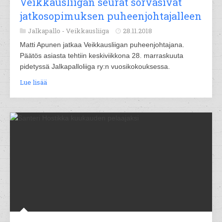
Veikkausliigan seurat sorvasivat
jatkosopimuksen puheenjohtajalleen
Jalkapallo -
Veikkausliiga
28.11.2018
Matti Apunen jatkaa Veikkausliigan puheenjohtajana.
Päätös asiasta tehtiin keskiviikkona 28. marraskuuta
pidetyssä Jalkapalloliiga ry:n vuosikokouksessa.
Lue lisää