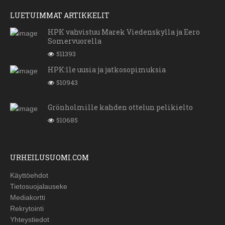
LUETUIMMAT ARTIKKELIT
HPK vahvistuu Marek Viedenskylla ja Eero
Somervuorella
511393
HPK:lle uusia ja jatkosopimuksia
510943
Grönholmille kahden ottelun pelikielto
510685
URHEILUSUOMI.COM
Käyttöehdot
Tietosuojalauseke
Mediakortti
Rekrytointi
Yhteystiedot