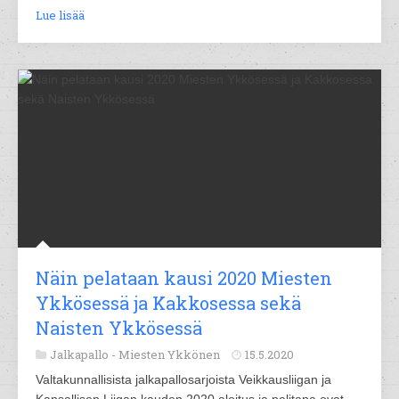
Lue lisää
Näin pelataan kausi 2020 Miesten
Ykkösessä ja Kakkosessa sekä
Naisten Ykkösessä
Jalkapallo -
Miesten Ykkönen
15.5.2020
Valtakunnallisista jalkapallosarjoista Veikkausliigan ja