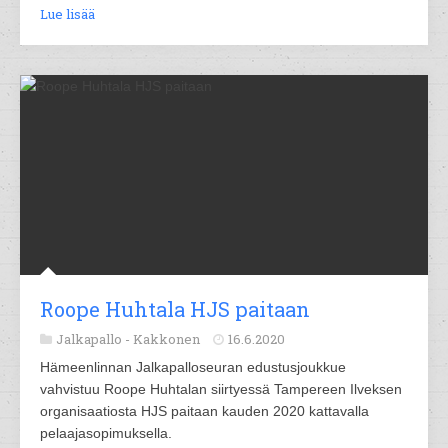
Lue lisää
Roope Huhtala HJS paitaan
Jalkapallo -
Kakkonen
16.6.2020
Hämeenlinnan Jalkapalloseuran edustusjoukkue
vahvistuu Roope Huhtalan siirtyessä Tampereen Ilveksen
organisaatiosta HJS paitaan kauden 2020 kattavalla
pelaajasopimuksella.