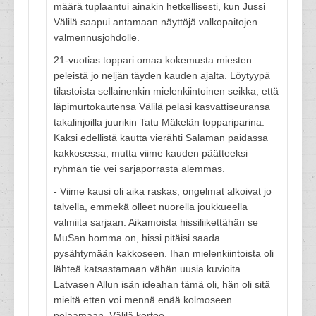
määrä tuplaantui ainakin hetkellisesti, kun Jussi
Välilä saapui antamaan näyttöjä valkopaitojen
valmennusjohdolle.
21-vuotias toppari omaa kokemusta miesten
peleistä jo neljän täyden kauden ajalta. Löytyypä
tilastoista sellainenkin mielenkiintoinen seikka, että
läpimurtokautensa Välilä pelasi kasvattiseuransa
takalinjoilla juurikin Tatu Mäkelän toppariparina.
Kaksi edellistä kautta vierähti Salaman paidassa
kakkosessa, mutta viime kauden päätteeksi
ryhmän tie vei sarjaporrasta alemmas.
- Viime kausi oli aika raskas, ongelmat alkoivat jo
talvella, emmekä olleet nuorella joukkueella
valmiita sarjaan. Aikamoista hissiliikettähän se
MuSan homma on, hissi pitäisi saada
pysähtymään kakkoseen. Ihan mielenkiintoista oli
lähteä katsastamaan vähän uusia kuvioita.
Latvasen Allun isän ideahan tämä oli, hän oli sitä
mieltä etten voi mennä enää kolmoseen
pelaamaan, Välilä kertoo.