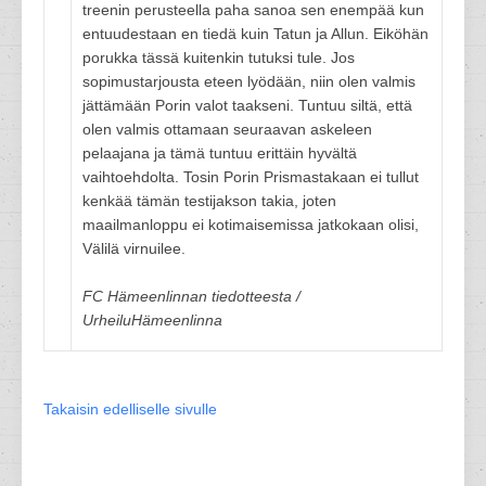
treenin perusteella paha sanoa sen enempää kun
entuudestaan en tiedä kuin Tatun ja Allun. Eiköhän
porukka tässä kuitenkin tutuksi tule. Jos
sopimustarjousta eteen lyödään, niin olen valmis
jättämään Porin valot taakseni. Tuntuu siltä, että
olen valmis ottamaan seuraavan askeleen
pelaajana ja tämä tuntuu erittäin hyvältä
vaihtoehdolta. Tosin Porin Prismastakaan ei tullut
kenkää tämän testijakson takia, joten
maailmanloppu ei kotimaisemissa jatkokaan olisi,
Välilä virnuilee.
FC Hämeenlinnan tiedotteesta /
UrheiluHämeenlinna
Takaisin edelliselle sivulle