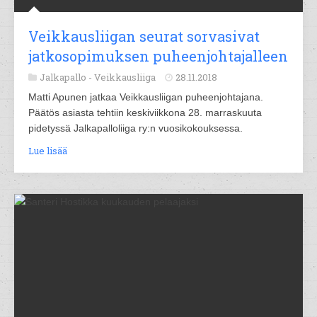
Veikkausliigan seurat sorvasivat
jatkosopimuksen puheenjohtajalleen
Jalkapallo -
Veikkausliiga
28.11.2018
Matti Apunen jatkaa Veikkausliigan puheenjohtajana.
Päätös asiasta tehtiin keskiviikkona 28. marraskuuta
pidetyssä Jalkapalloliiga ry:n vuosikokouksessa.
Lue lisää