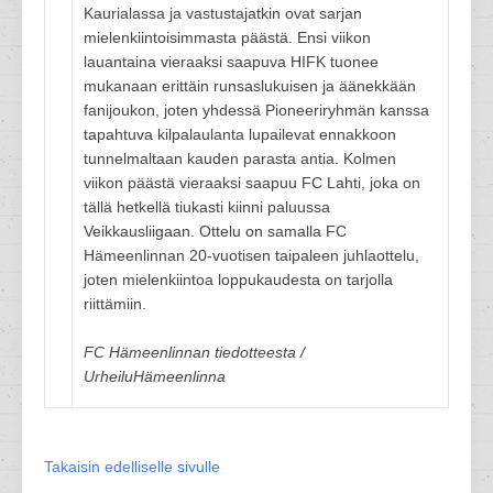
Kaurialassa ja vastustajatkin ovat sarjan
mielenkiintoisimmasta päästä. Ensi viikon
lauantaina vieraaksi saapuva HIFK tuonee
mukanaan erittäin runsaslukuisen ja äänekkään
fanijoukon, joten yhdessä Pioneeriryhmän kanssa
tapahtuva kilpalaulanta lupailevat ennakkoon
tunnelmaltaan kauden parasta antia. Kolmen
viikon päästä vieraaksi saapuu FC Lahti, joka on
tällä hetkellä tiukasti kiinni paluussa
Veikkausliigaan. Ottelu on samalla FC
Hämeenlinnan 20-vuotisen taipaleen juhlaottelu,
joten mielenkiintoa loppukaudesta on tarjolla
riittämiin.
FC Hämeenlinnan tiedotteesta /
UrheiluHämeenlinna
Takaisin edelliselle sivulle