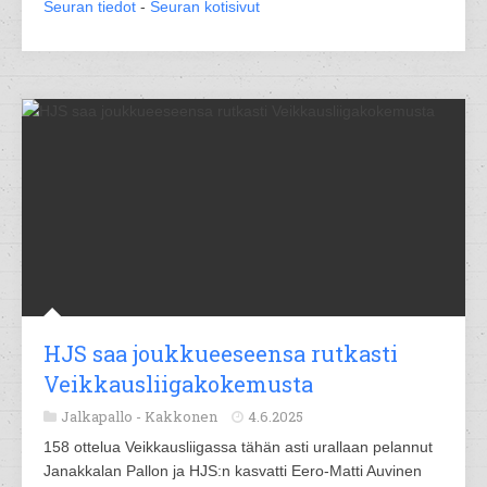
Seuran tiedot
-
Seuran kotisivut
HJS saa joukkueeseensa rutkasti
Veikkausliigakokemusta
Jalkapallo -
Kakkonen
4.6.2025
158 ottelua Veikkausliigassa tähän asti urallaan pelannut
Janakkalan Pallon ja HJS:n kasvatti Eero-Matti Auvinen