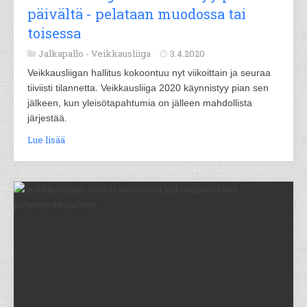
päivältä - pelataan muodossa tai
toisessa
Jalkapallo -
Veikkausliiga
3.4.2020
Veikkausliigan hallitus kokoontuu nyt viikoittain ja seuraa
tiiviisti tilannetta. Veikkausliiga 2020 käynnistyy pian sen
jälkeen, kun yleisötapahtumia on jälleen mahdollista
järjestää.
Lue lisää