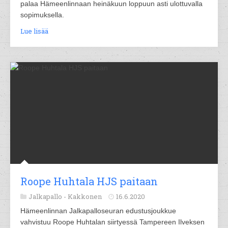
palaa Hämeenlinnaan heinäkuun loppuun asti ulottuvalla
sopimuksella.
Lue lisää
Roope Huhtala HJS paitaan
Jalkapallo -
Kakkonen
16.6.2020
Hämeenlinnan Jalkapalloseuran edustusjoukkue
vahvistuu Roope Huhtalan siirtyessä Tampereen Ilveksen