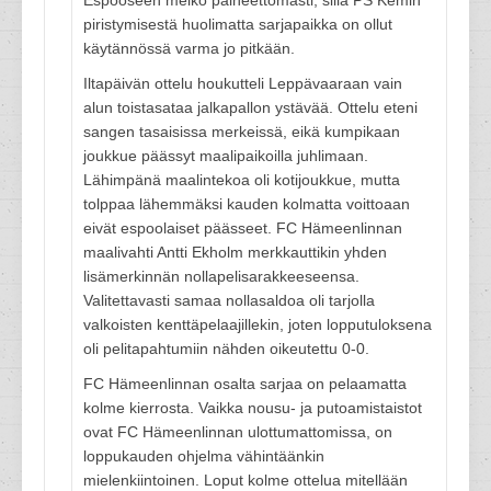
Espooseen melko paineettomasti, sillä PS Kemin
piristymisestä huolimatta sarjapaikka on ollut
käytännössä varma jo pitkään.
Iltapäivän ottelu houkutteli Leppävaaraan vain
alun toistasataa jalkapallon ystävää. Ottelu eteni
sangen tasaisissa merkeissä, eikä kumpikaan
joukkue päässyt maalipaikoilla juhlimaan.
Lähimpänä maalintekoa oli kotijoukkue, mutta
tolppaa lähemmäksi kauden kolmatta voittoaan
eivät espoolaiset päässeet. FC Hämeenlinnan
maalivahti Antti Ekholm merkkauttikin yhden
lisämerkinnän nollapelisarakkeeseensa.
Valitettavasti samaa nollasaldoa oli tarjolla
valkoisten kenttäpelaajillekin, joten lopputuloksena
oli pelitapahtumiin nähden oikeutettu 0-0.
FC Hämeenlinnan osalta sarjaa on pelaamatta
kolme kierrosta. Vaikka nousu- ja putoamistaistot
ovat FC Hämeenlinnan ulottumattomissa, on
loppukauden ohjelma vähintäänkin
mielenkiintoinen. Loput kolme ottelua mitellään