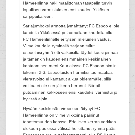
Hämeenlinna haki maalittoman tasapelin turvin
lopullisen varmistuksen ensi kauden Ykkösen
sarjapaikalleen.
Sarjajumboksi armotta jymähtänyt FC Espoo ei ole
kahdella Ykkösessä pelaamallaan kaudella ollut
FC Hämeenlinnalle erityisen mieluinen vastus.
Viime kaudella ryminällä sarjaan tullut
espoolaisryhmä otti valkoisilta täydet kuusi pinnaa
ja tämänkin kauden ensimmäinen keskinäinen
kohtaaminen meni Kaurialassa FC Espoon nimiin
lukemin 2-3. Espoolaisten harmiksi tuo maukas
vierasvoitto ei kantanut alkua pidemmälle, sillä
voittoa ei ole sen jälkeen herunut. Niinpä
putoaminen kakkoseen ensi kaudeksi varmistui jo
hyvissä ajoin.
Hyvään keskikesän vireeseen äitynyt FC
Hämeenlinna on viime viikkoina paininut
tehottomuuden kanssa. Edellisen kerran verkkoa
elokuun puolessa välissä heiluttanut ryhmä pääsi