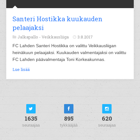
Santeri Hostikka kuukauden
pelaajaksi
Jalkapallo -
Veikkausliiga
3.8.2017
FC Lahden Santeri Hostikka on valittu Veikkausliigan
heinäkuun pelaajaksi. Kuukauden valmentajaksi on valittu
FC Lahden päävalmentaja Toni Korkeakunnas.
Lue lisää
1635
895
620
seuraajaa
tykkääjää
seuraajaa