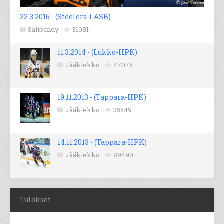
22.3.2016 - (Steelers-LASB)
Salibandy
31081
11.3.2014 - (Lukko-HPK)
Jääkiekko
47075
19.11.2013 - (Tappara-HPK)
Jääkiekko
35549
14.11.2013 - (Tappara-HPK)
Jääkiekko
89490
Tulokset