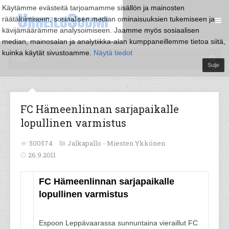
Käytämme evästeitä tarjoamamme sisällön ja mainosten
räätälöimiseen, sosiaalisen median ominaisuuksien tukemiseen ja
kävijämäärämme analysoimiseen. Jaamme myös sosiaalisen
median, mainosalan ja analytiikka-alan kumppaneillemme tietoa siitä,
kuinka käytät sivustoamme.
Näytä tiedot
Sulje
FC Hämeenlinnan sarjapaikalle
lopullinen varmistus
500574
Jalkapallo -
Miesten Ykkönen
26.9.2011
FC Hämeenlinnan sarjapaikalle
lopullinen varmistus
Espoon Leppävaarassa sunnuntaina vieraillut FC