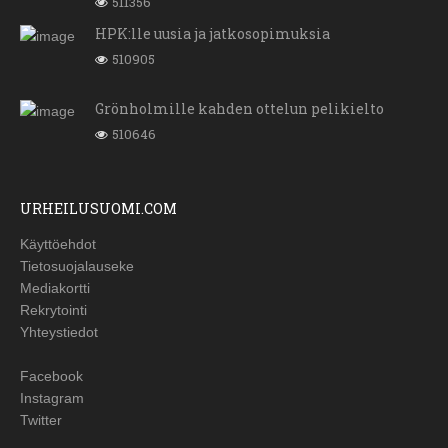
511356
HPK:lle uusia ja jatkosopimuksia
510905
Grönholmille kahden ottelun pelikielto
510646
URHEILUSUOMI.COM
Käyttöehdot
Tietosuojalauseke
Mediakortti
Rekrytointi
Yhteystiedot
Facebook
Instagram
Twitter