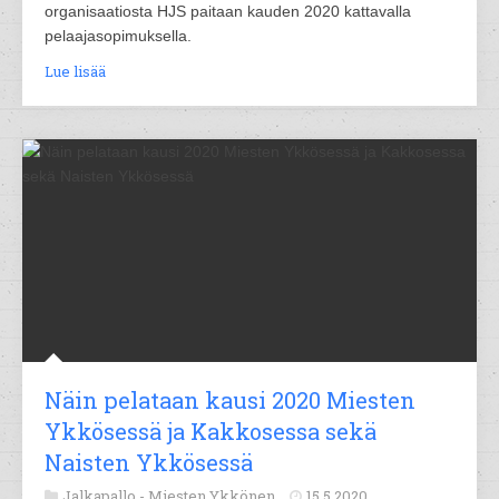
organisaatiosta HJS paitaan kauden 2020 kattavalla
pelaajasopimuksella.
Lue lisää
Näin pelataan kausi 2020 Miesten
Ykkösessä ja Kakkosessa sekä
Naisten Ykkösessä
Jalkapallo -
Miesten Ykkönen
15.5.2020