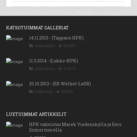
KATSOTUIMMAT GALLERIAT
14.11.2013 - (Tappara-HPK)
Jääkiekko
89490
11.3.2014 - (Lukko-HPK)
Jääkiekko
47075
20.10.2013 - (SB Welhot-LaSB)
Salibandy
38289
LUETUIMMAT ARTIKKELIT
HPK vahvistuu Marek Viedenskylla ja Eero
Somervuorella