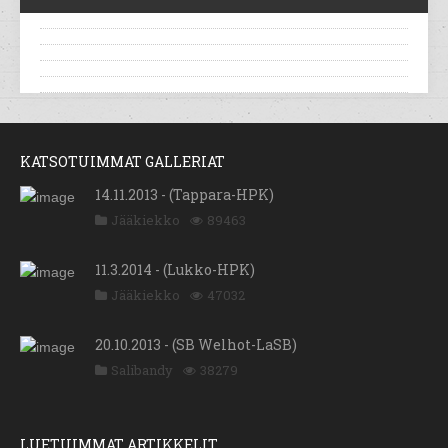
KATSOTUIMMAT GALLERIAT
14.11.2013 - (Tappara-HPK)
Jääkiekko
89463
11.3.2014 - (Lukko-HPK)
Jääkiekko
47032
20.10.2013 - (SB Welhot-LaSB)
Salibandy
38279
LUETUIMMAT ARTIKKELIT