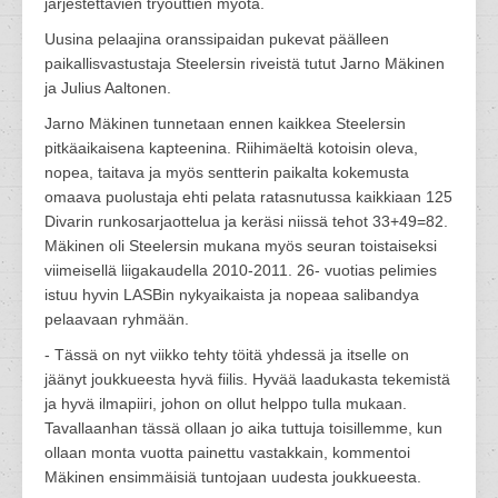
järjestettävien tryouttien myötä.
Uusina pelaajina oranssipaidan pukevat päälleen
paikallisvastustaja Steelersin riveistä tutut Jarno Mäkinen
ja Julius Aaltonen.
Jarno Mäkinen tunnetaan ennen kaikkea Steelersin
pitkäaikaisena kapteenina. Riihimäeltä kotoisin oleva,
nopea, taitava ja myös sentterin paikalta kokemusta
omaava puolustaja ehti pelata ratasnutussa kaikkiaan 125
Divarin runkosarjaottelua ja keräsi niissä tehot 33+49=82.
Mäkinen oli Steelersin mukana myös seuran toistaiseksi
viimeisellä liigakaudella 2010-2011. 26- vuotias pelimies
istuu hyvin LASBin nykyaikaista ja nopeaa salibandya
pelaavaan ryhmään.
- Tässä on nyt viikko tehty töitä yhdessä ja itselle on
jäänyt joukkueesta hyvä fiilis. Hyvää laadukasta tekemistä
ja hyvä ilmapiiri, johon on ollut helppo tulla mukaan.
Tavallaanhan tässä ollaan jo aika tuttuja toisillemme, kun
ollaan monta vuotta painettu vastakkain, kommentoi
Mäkinen ensimmäisiä tuntojaan uudesta joukkueesta.