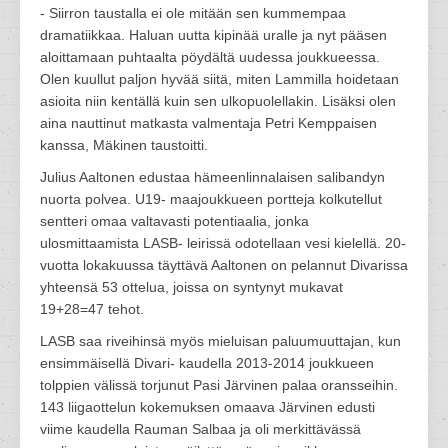
- Siirron taustalla ei ole mitään sen kummempaa
dramatiikkaa. Haluan uutta kipinää uralle ja nyt pääsen
aloittamaan puhtaalta pöydältä uudessa joukkueessa.
Olen kuullut paljon hyvää siitä, miten Lammilla hoidetaan
asioita niin kentällä kuin sen ulkopuolellakin. Lisäksi olen
aina nauttinut matkasta valmentaja Petri Kemppaisen
kanssa, Mäkinen taustoitti.
Julius Aaltonen edustaa hämeenlinnalaisen salibandyn
nuorta polvea. U19- maajoukkueen portteja kolkutellut
sentteri omaa valtavasti potentiaalia, jonka
ulosmittaamista LASB- leirissä odotellaan vesi kielellä. 20-
vuotta lokakuussa täyttävä Aaltonen on pelannut Divarissa
yhteensä 53 ottelua, joissa on syntynyt mukavat
19+28=47 tehot.
LASB saa riveihinsä myös mieluisan paluumuuttajan, kun
ensimmäisellä Divari- kaudella 2013-2014 joukkueen
tolppien välissä torjunut Pasi Järvinen palaa oransseihin.
143 liigaottelun kokemuksen omaava Järvinen edusti
viime kaudella Rauman Salbaa ja oli merkittävässä