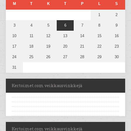
M
T
K
T
P
L
S
1
2
3
4
5
6
7
8
9
10
11
12
13
14
15
16
17
18
19
20
21
22
23
24
25
26
27
28
29
30
31
Kertoimet.com veikkausvinkkejä
Kertoimet.com veikkausvinkkejä