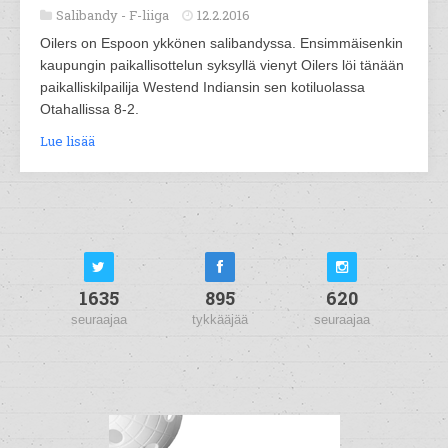
Salibandy -
F-liiga
12.2.2016
Oilers on Espoon ykkönen salibandyssa. Ensimmäisenkin
kaupungin paikallisottelun syksyllä vienyt Oilers löi tänään
paikalliskilpailija Westend Indiansin sen kotiluolassa
Otahallissa 8-2.
Lue lisää
1635
895
620
seuraajaa
tykkääjää
seuraajaa