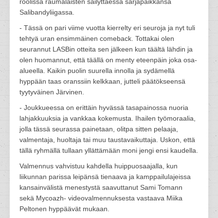
roolissa raumalaisten säilyttäessä sarjapaikkansa
Salibandyliigassa.
- Tässä on pari viime vuotta kierrelty eri seuroja ja nyt tuli
tehtyä uran ensimmäinen comeback. Tottakai olen
seurannut LASBin otteita sen jälkeen kun täältä lähdin ja
olen huomannut, että täällä on menty eteenpäin joka osa-
alueella. Kaikin puolin suurella innolla ja sydämellä
hyppään taas oranssiin kelkkaan, jutteli päätökseensä
tyytyväinen Järvinen.
- Joukkueessa on erittäin hyvässä tasapainossa nuoria
lahjakkuuksia ja vankkaa kokemusta. Ihailen työmoraalia,
jolla tässä seurassa painetaan, olitpa sitten pelaaja,
valmentaja, huoltaja tai muu taustavaikuttaja. Uskon, että
tällä ryhmällä tullaan yllättämään moni jengi ensi kaudella.
Valmennus vahvistuu kahdella huippuosaajalla, kun
liikunnan parissa leipänsä tienaava ja kamppailulajeissa
kansainvälistä menestystä saavuttanut Sami Tomann
sekä Mycoazh- videovalmennuksesta vastaava Miika
Peltonen hyppäävät mukaan.