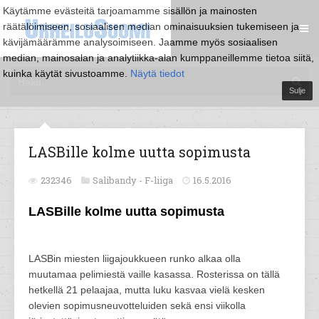
Käytämme evästeitä tarjoamamme sisällön ja mainosten
räätälöimiseen, sosiaalisen median ominaisuuksien tukemiseen ja
kävijämäärämme analysoimiseen. Jaamme myös sosiaalisen
median, mainosalan ja analytiikka-alan kumppaneillemme tietoa siitä,
kuinka käytät sivustoamme.
Näytä tiedot
Sulje
LASBille kolme uutta sopimusta
232346
Salibandy -
F-liiga
16.5.2016
LASBille kolme uutta sopimusta
LASBin miesten liigajoukkueen runko alkaa olla
muutamaa pelimiestä vaille kasassa. Rosterissa on tällä
hetkellä 21 pelaajaa, mutta luku kasvaa vielä kesken
olevien sopimusneuvotteluiden sekä ensi viikolla