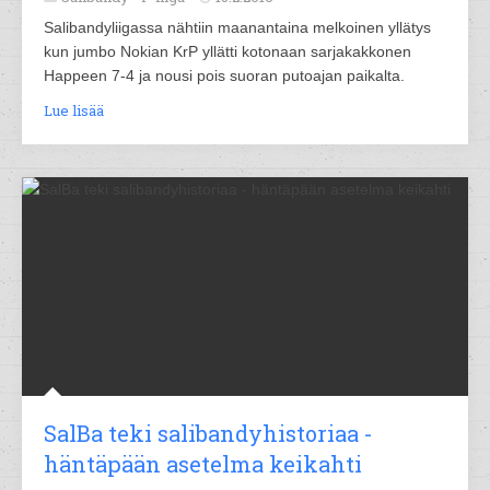
Salibandyliigassa nähtiin maanantaina melkoinen yllätys
kun jumbo Nokian KrP yllätti kotonaan sarjakakkonen
Happeen 7-4 ja nousi pois suoran putoajan paikalta.
Lue lisää
SalBa teki salibandyhistoriaa -
häntäpään asetelma keikahti