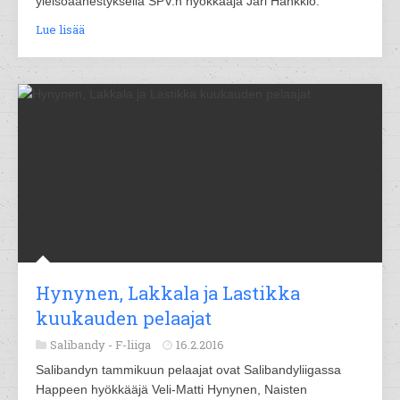
yleisöäänestyksellä SPV:n hyökkääjä Jari Hankkio.
Lue lisää
Hynynen, Lakkala ja Lastikka
kuukauden pelaajat
Salibandy -
F-liiga
16.2.2016
Salibandyn tammikuun pelaajat ovat Salibandyliigassa
Happeen hyökkääjä Veli-Matti Hynynen, Naisten