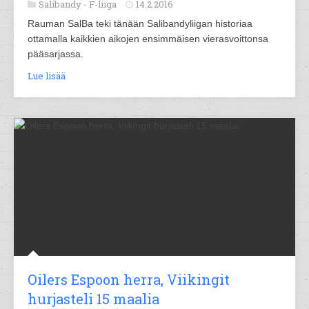
Salibandy -
F-liiga
14.2.2016
Rauman SalBa teki tänään Salibandyliigan historiaa
ottamalla kaikkien aikojen ensimmäisen vierasvoittonsa
pääsarjassa.
Lue lisää
Oilers Espoon herra, Viikingit
hurjasteli 15 maalia