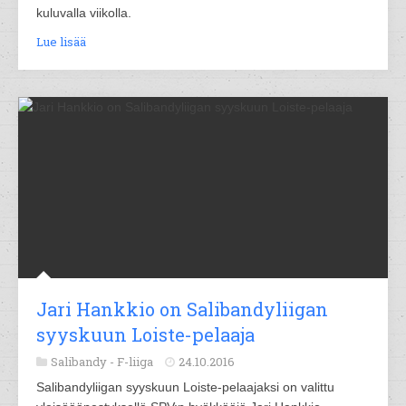
kuluvalla viikolla.
Lue lisää
Jari Hankkio on Salibandyliigan
syyskuun Loiste-pelaaja
Salibandy -
F-liiga
24.10.2016
Salibandyliigan syyskuun Loiste-pelaajaksi on valittu