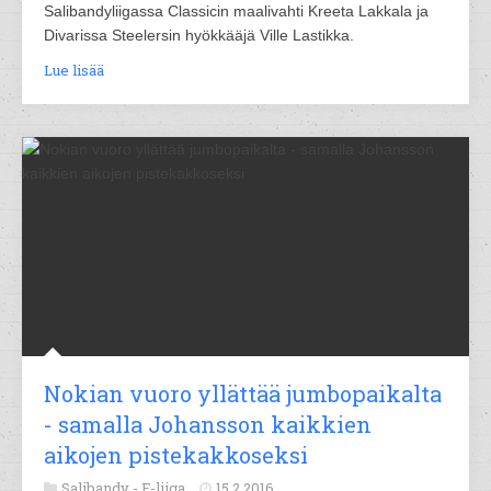
Salibandyliigassa Classicin maalivahti Kreeta Lakkala ja
Divarissa Steelersin hyökkääjä Ville Lastikka.
Lue lisää
Nokian vuoro yllättää jumbopaikalta
- samalla Johansson kaikkien
aikojen pistekakkoseksi
Salibandy -
F-liiga
15.2.2016