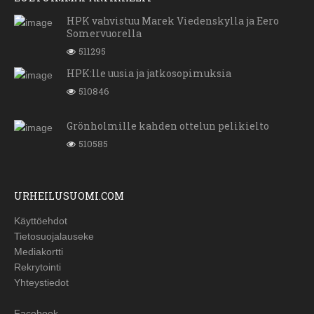
HPK vahvistuu Marek Viedenskylla ja Eero
Somervuorella
511295
HPK:lle uusia ja jatkosopimuksia
510846
Grönholmille kahden ottelun pelikielto
510585
URHEILUSUOMI.COM
Käyttöehdot
Tietosuojalauseke
Mediakortti
Rekrytointi
Yhteystiedot
Facebook