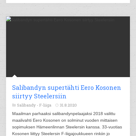
Salibandyn supertähti Eero Kosonen
siirtyy Steelersiin
Salibandy -
F-liiga
31.8.2020
Maailman parhaaksi salibandynpelaajaksi 2018 valittu
maalivahti Eero Kosonen on solminut vuoden mittaisen
sopimuksen Hämeenlinnan Steelersin kanssa. 33-vuotias
Kosonen liittyy Steelersin F-liigajoukkueen rinkiin jo