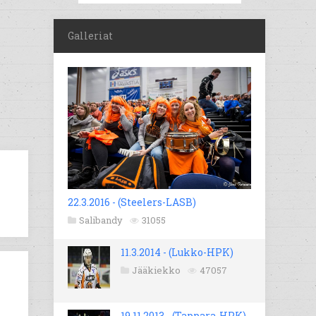
Galleriat
22.3.2016 - (Steelers-LASB)
Salibandy
31055
11.3.2014 - (Lukko-HPK)
Jääkiekko
47057
19.11.2013 - (Tappara-HPK)