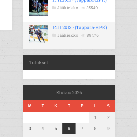
Jääkiekko
35549
14.11.2013 - (Tappara-HPK)
Jääkiekko
89476
Tulokset
Elokuu 2026
M
T
K
T
P
L
S
1
2
3
4
5
6
7
8
9