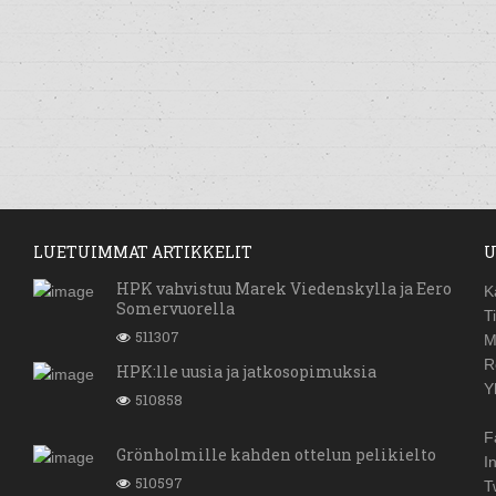
LUETUIMMAT ARTIKKELIT
U
HPK vahvistuu Marek Viedenskylla ja Eero
K
Somervuorella
T
511307
M
R
HPK:lle uusia ja jatkosopimuksia
Y
510858
F
Grönholmille kahden ottelun pelikielto
I
510597
T