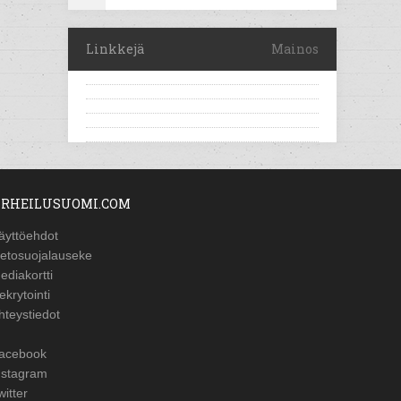
Linkkejä
Mainos
RHEILUSUOMI.COM
äyttöehdot
ietosuojalauseke
ediakortti
ekrytointi
hteystiedot
acebook
nstagram
witter