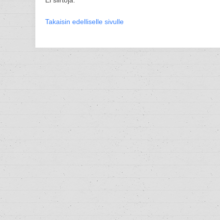
Ei siirtoja.
Takaisin edelliselle sivulle