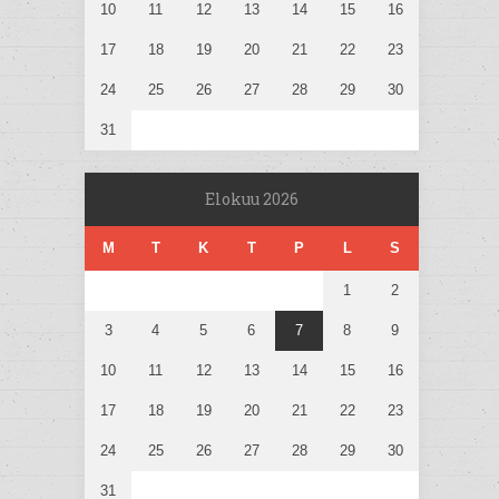
10
11
12
13
14
15
16
17
18
19
20
21
22
23
24
25
26
27
28
29
30
31
Elokuu 2026
M
T
K
T
P
L
S
1
2
3
4
5
6
7
8
9
10
11
12
13
14
15
16
17
18
19
20
21
22
23
24
25
26
27
28
29
30
31