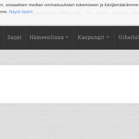
en, sosiaalisen median ominaisuuksien tukemiseen ja kävijämäärämme
amme.
Näytä tiedot
la
Kuopio
Lahti
Lappeenranta
Mikkeli
Oulu
Pori
Rauma
Rovaniemi
Sein
Sarjat
Hämeenlinna
Kaupungit
Urheilu