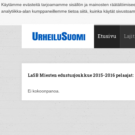
Käytämme evästeitä tarjoamamme sisällön ja mainosten räätälöimise
analytiikka-alan kumppaneillemme tietoa siitä, kuinka käytät sivusto
Suomi
Espoo
Helsinki
Hämeenlinna
Joensuu
Jyväskylä
Kouvo
Etusivu
Lajit
LaSB Miesten edustusjoukkue 2015-2016 pelaajat:
Ei kokoonpanoa.