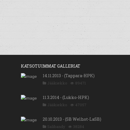
KATSOTUIMMAT GALLERIAT
14.11.2013 - (Tappara-HPK)
Jääkiekko
89471
11.3.2014 - (Lukko-HPK)
Jääkiekko
47057
20.10.2013 - (SB Welhot-LaSB)
Salibandy
38284