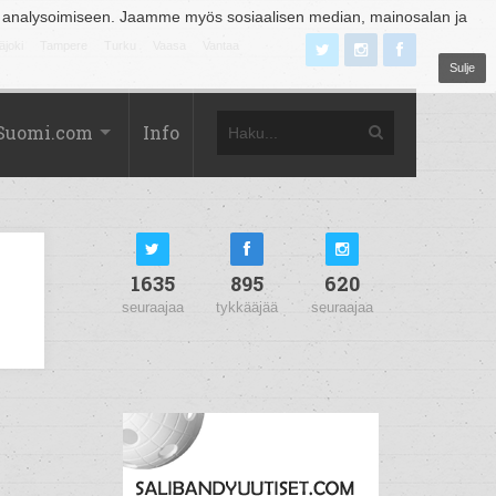
 analysoimiseen. Jaamme myös sosiaalisen median, mainosalan ja
äjoki
Tampere
Turku
Vaasa
Vantaa
Sulje
Suomi.com
Info
1635
895
620
seuraajaa
tykkääjää
seuraajaa