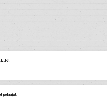
kilöt:
 pelaajat: