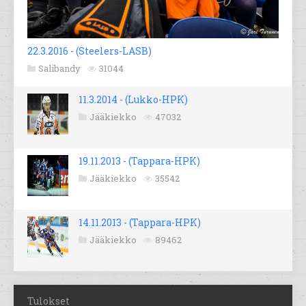
22.3.2016 - (Steelers-LASB)
Salibandy
31044
11.3.2014 - (Lukko-HPK)
Jääkiekko
47032
19.11.2013 - (Tappara-HPK)
Jääkiekko
35542
14.11.2013 - (Tappara-HPK)
Jääkiekko
89462
Tulokset