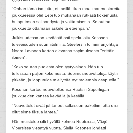
”Onhan tämä iso juttu, ei meillä liikaa maailmanmestareita
joukkueessa ole! Eepi tuo mukanaan rutkasti kokemusta
huipputason salibandysta ja voittamisesta. Se auttaa
joukkuetta ottamaan askeleita eteenpäin.”
Julkisuudessa on keväästä asti spekuloitu Kososen
tulevaisuuden suunnitelmilla. Steelersin toiminnanjohtaja
Noora Lavonen kertoo olevansa sopimuksesta ”erittäin
iloinen”.
”Koko seuran puolesta olen tyytyväinen. Hän tuo
tullessaan paljon kokemusta. Sopimusneuvotteluja käytiin
pitkään, ja lopputulos miellyttää nyt molempia osapuolia.”
Kosonen kertoo neuvotelleensa Ruotsin Superliigan
joukkueiden kanssa keväällä ja kesällä.
”Neuvottelut eivät johtaneet sellaiseen pakettiin, että olisi
ollut sinne fiksua lähteä.”
Hän muistelee silti hyvällä kolmea Ruotsissa, Växjö
Vipersissa vietettyä vuotta. Siellä Kosonen johdatti