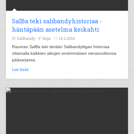
SalBa teki salibandyhistoriaa -
häntäpään asetelma keikahti
Salibandy -
F-liiga
14.2.2016
Rauman SalBa teki tänään Salibandyliigan historiaa
ottamalla kaikkien aikojen ensimmäisen vierasvoittonsa
pääsarjassa.
Lue lisää