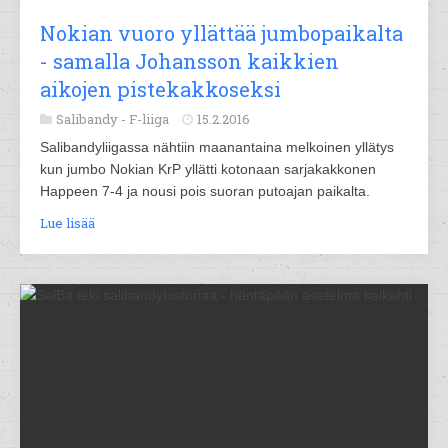
Nokian vuoro yllättää jumbopaikalta
- samalla Johansson kaikkien
aikojen pistekakkoseksi
Salibandy -
F-liiga
15.2.2016
Salibandyliigassa nähtiin maanantaina melkoinen yllätys
kun jumbo Nokian KrP yllätti kotonaan sarjakakkonen
Happeen 7-4 ja nousi pois suoran putoajan paikalta.
Lue lisää