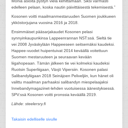
Monia asioita pystyn vielä kehittämään. Siksi varmasti
edelleen pelaan, koska nautin päivittäisestä tekemisestä.”
Kosonen voitti maailmanmestaruuden Suomen joukkueen
ykköstorjujana vuosina 2016 ja 2018.
Ensimmäiset pääsarjakaudet Kosonen pelasi
synnyinkaupunkinsa Lappeenrannan NST:ssä. Sieltä tie
vei 2008 Jyväskylään Happeeseen seitsemäksi kaudeksi.
Happee-vuodet huipentuivat 2014 keväällä voitettuun
Suomen mestaruuteen ja seuraavan kevään
liigahopeaan. Tämän jälkeen tie vei kolmeksi kaudeksi
Ruotsin Superliigaan, Växjö Vipersiin. Kosonen palasi
Salibandyliigaan 2018 Seinäjoen Peliveljiin, kun hänet oli
valittu maailman parhaaksi salibandyn miespelaajaksi
Innebandymagazinet-lehden vuotuisessa äänestyksessä.
SPV:ssä Kosonen voitti pronssia keväällä 2019.
Lähde: steelersry.fi
Takaisin edelliselle sivulle