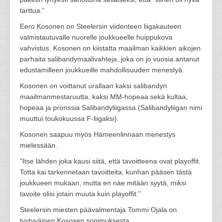
tarttua.”
Eero Kosonen on Steelersin viidenteen liigakauteen
valmistautuvalle nuorelle joukkueelle huippukova
vahvistus. Kosonen on kiistatta maailman kaikkien aikojen
parhaita salibandymaalivahteja, joka on jo vuosia antanut
edustamilleen joukkueille mahdollisuuden menestyä.
Kosonen on voittanut urallaan kaksi salibandyn
maailmanmestaruutta, kaksi MM-hopeaa sekä kultaa,
hopeaa ja pronssia Salibandyliigassa (Salibandyliigan nimi
muuttui toukokuussa F-liigaksi).
Kosonen saapuu myös Hämeenlinnaan menestys
mielessään.
”Itse lähden joka kausi siitä, että tavoitteena ovat playoffit.
Totta kai tarkennetaan tavoitteita, kunhan pääsen tästä
joukkueen mukaan, mutta en näe mitään syytä, miksi
tavoite olisi jotain muuta kuin playoffit.”
Steelersin miesten päävalmentaja Tommi Ojala on
tyytyväinen Kososen sopimuksesta.