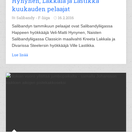
Hynynen, Lakkala ja Lastikka
kuukauden pelaajat
Salibandy -
F-liiga
16.2.2016
Salibandyn tammikuun pelaajat ovat Salibandyliigassa
Happeen hyökkääjä Veli-Matti Hynynen, Naisten
Salibandyliigassa Classicin maalivahti Kreeta Lakkala ja
Divarissa Steelersin hyökkääjä Ville Lastikka.
Lue lisää