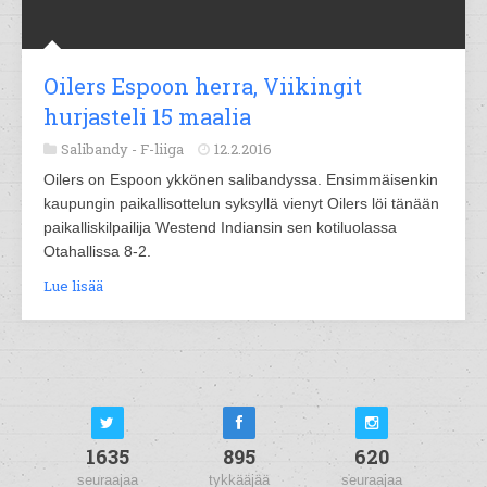
Oilers Espoon herra, Viikingit
hurjasteli 15 maalia
Salibandy -
F-liiga
12.2.2016
Oilers on Espoon ykkönen salibandyssa. Ensimmäisenkin
kaupungin paikallisottelun syksyllä vienyt Oilers löi tänään
paikalliskilpailija Westend Indiansin sen kotiluolassa
Otahallissa 8-2.
Lue lisää
1635
895
620
seuraajaa
tykkääjää
seuraajaa