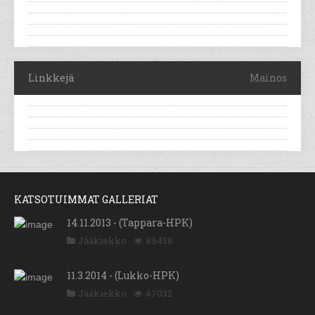
Linkkejä
Mainos
KATSOTUIMMAT GALLERIAT
14.11.2013 - (Tappara-HPK)
Jääkiekko
89458
11.3.2014 - (Lukko-HPK)
Jääkiekko
47032