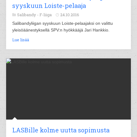
syyskuun Loiste-pelaaja
Salibandy -
F-liiga
24.10.2016
Salibandyliigan syyskuun Loiste-pelaajaksi on valittu
yleisöäänestyksellä SPV:n hyökkääjä Jari Hankkio.
Lue lisää
LASBille kolme uutta sopimusta