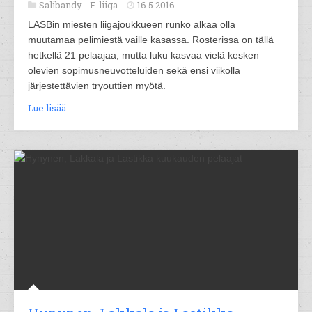
Salibandy -
F-liiga
16.5.2016
LASBin miesten liigajoukkueen runko alkaa olla
muutamaa pelimiestä vaille kasassa. Rosterissa on tällä
hetkellä 21 pelaajaa, mutta luku kasvaa vielä kesken
olevien sopimusneuvotteluiden sekä ensi viikolla
järjestettävien tryouttien myötä.
Lue lisää