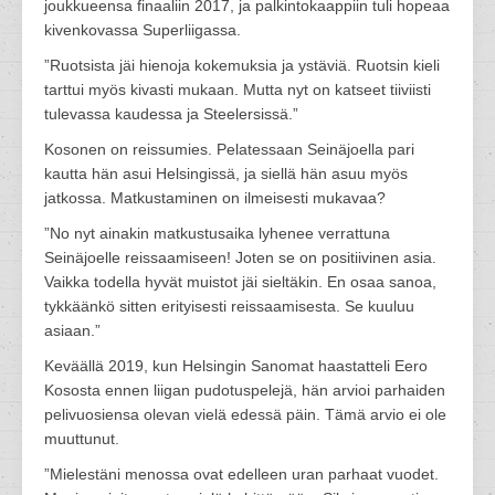
joukkueensa finaaliin 2017, ja palkintokaappiin tuli hopeaa
kivenkovassa Superliigassa.
”Ruotsista jäi hienoja kokemuksia ja ystäviä. Ruotsin kieli
tarttui myös kivasti mukaan. Mutta nyt on katseet tiiviisti
tulevassa kaudessa ja Steelersissä.”
Kosonen on reissumies. Pelatessaan Seinäjoella pari
kautta hän asui Helsingissä, ja siellä hän asuu myös
jatkossa. Matkustaminen on ilmeisesti mukavaa?
”No nyt ainakin matkustusaika lyhenee verrattuna
Seinäjoelle reissaamiseen! Joten se on positiivinen asia.
Vaikka todella hyvät muistot jäi sieltäkin. En osaa sanoa,
tykkäänkö sitten erityisesti reissaamisesta. Se kuuluu
asiaan.”
Keväällä 2019, kun Helsingin Sanomat haastatteli Eero
Kososta ennen liigan pudotuspelejä, hän arvioi parhaiden
pelivuosiensa olevan vielä edessä päin. Tämä arvio ei ole
muuttunut.
”Mielestäni menossa ovat edelleen uran parhaat vuodet.