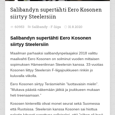
Salibandyn supertähti Eero Kosonen
siirtyy Steelersiin
60953
Salibandy -
F-liiga
31.8.2020
Salibandyn supertähti Eero Kosonen
siirtyy Steelersiin
Maailman parhaaksi salibandynpelaajaksi 2018 valittu
maalivahti Eero Kosonen on solminut vuoden mittaisen
sopimuksen Hämeenlinnan Steelersin kanssa. 33-vuotias
Kosonen liittyy Steelersin F-liigajoukkueen rinkiin jo
kuluvalla viikolla.
Eero Kosonen siirtyy Teräsmiehiin ”luottavaisin mielin”.
”Mukava päästä näkemään jätkiä ja joukkueen mukaan
heti treenaamaan.”
Kososen kintereillä olivat monet seurat sekä Suomessa
että Ruotsissa. Steelersin kanssa Kosonen sai hiottua
paketin lyhyesti sanottuna sellaiseksi, että ”siihen oli hyvä