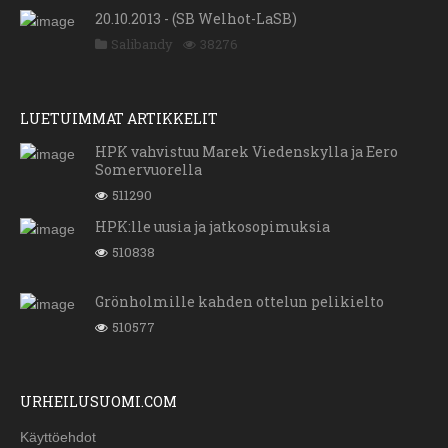
20.10.2013 - (SB Welhot-LaSB)
Salibandy
38276
LUETUIMMAT ARTIKKELIT
HPK vahvistuu Marek Viedenskylla ja Eero
Somervuorella
511290
HPK:lle uusia ja jatkosopimuksia
510838
Grönholmille kahden ottelun pelikielto
510577
URHEILUSUOMI.COM
Käyttöehdot