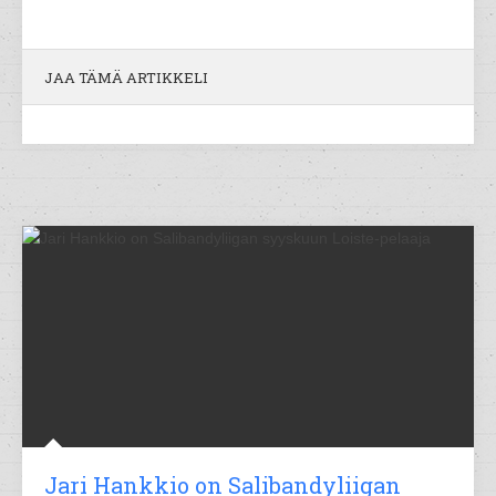
JAA TÄMÄ ARTIKKELI
Jari Hankkio on Salibandyliigan