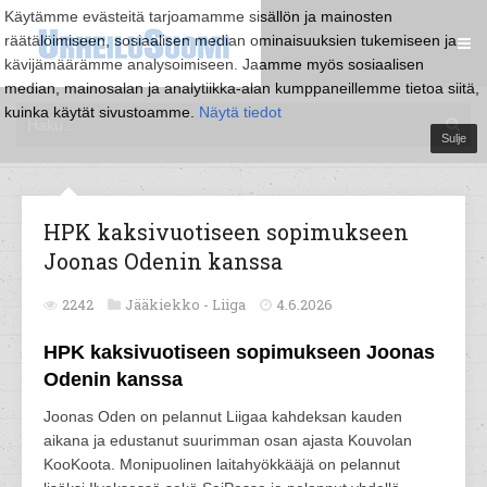
Käytämme evästeitä tarjoamamme sisällön ja mainosten
räätälöimiseen, sosiaalisen median ominaisuuksien tukemiseen ja
kävijämäärämme analysoimiseen. Jaamme myös sosiaalisen
median, mainosalan ja analytiikka-alan kumppaneillemme tietoa siitä,
kuinka käytät sivustoamme.
Näytä tiedot
Sulje
HPK kaksivuotiseen sopimukseen
Joonas Odenin kanssa
2242
Jääkiekko -
Liiga
4.6.2026
HPK kaksivuotiseen sopimukseen Joonas
Odenin kanssa
Joonas Oden on pelannut Liigaa kahdeksan kauden
aikana ja edustanut suurimman osan ajasta Kouvolan
KooKoota. Monipuolinen laitahyökkääjä on pelannut