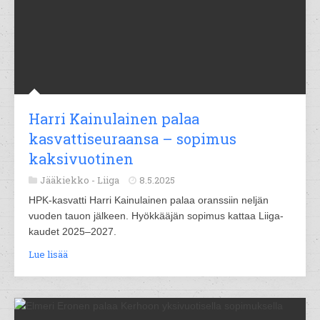
Harri Kainulainen palaa
kasvattiseuraansa – sopimus
kaksivuotinen
Jääkiekko -
Liiga
8.5.2025
HPK-kasvatti Harri Kainulainen palaa oranssiin neljän
vuoden tauon jälkeen. Hyökkääjän sopimus kattaa Liiga-
kaudet 2025–2027.
Lue lisää