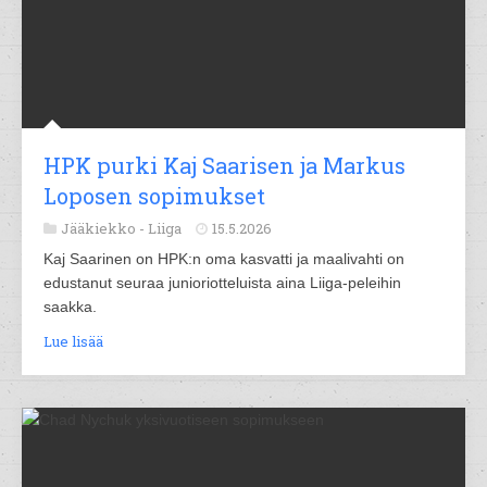
HPK purki Kaj Saarisen ja Markus
Loposen sopimukset
Jääkiekko -
Liiga
15.5.2026
Kaj Saarinen on HPK:n oma kasvatti ja maalivahti on
edustanut seuraa junioriotteluista aina Liiga-peleihin
saakka.
Lue lisää