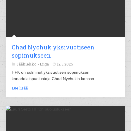
Chad Nychuk yksivuotiseen
sopimukseen
Jääkiekko -
Liiga
12.5.2026
HPK on solminut yksivuotisen sopimuksen
kanadalaispuolustaja Chad Nychukin kanssa.
Lue lisää