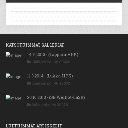
KATSOTUIMMAT GALLERIAT
14.11.2013 - (Tappara-HPK)
Jääkiekko
89458
11.3.2014 - (Lukko-HPK)
Jääkiekko
47032
20.10.2013 - (SB Welhot-LaSB)
Salibandy
38276
LUETUIMMAT ARTIKKELIT