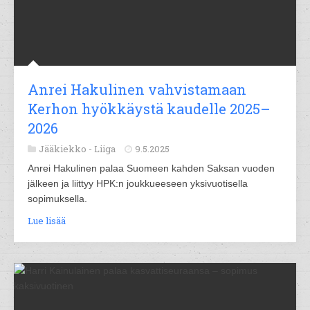
Anrei Hakulinen vahvistamaan
Kerhon hyökkäystä kaudelle 2025–
2026
Jääkiekko -
Liiga
9.5.2025
Anrei Hakulinen palaa Suomeen kahden Saksan vuoden
jälkeen ja liittyy HPK:n joukkueeseen yksivuotisella
sopimuksella.
Lue lisää