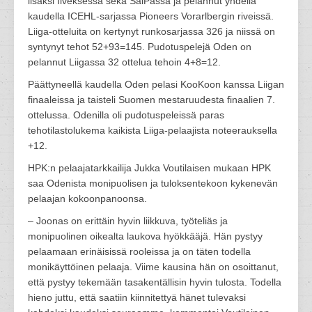
lisäksi Ilveksessä sekä SaiPassa ja pelannut yhdellä
kaudella ICEHL-sarjassa Pioneers Vorarlbergin riveissä.
Liiga-otteluita on kertynyt runkosarjassa 326 ja niissä on
syntynyt tehot 52+93=145. Pudotuspelejä Oden on
pelannut Liigassa 32 ottelua tehoin 4+8=12.
Päättyneellä kaudella Oden pelasi KooKoon kanssa Liigan
finaaleissa ja taisteli Suomen mestaruudesta finaalien 7.
ottelussa. Odenilla oli pudotuspeleissä paras
tehotilastolukema kaikista Liiga-pelaajista noteerauksella
+12.
HPK:n pelaajatarkkailija Jukka Voutilaisen mukaan HPK
saa Odenista monipuolisen ja tuloksentekoon kykenevän
pelaajan kokoonpanoonsa.
– Joonas on erittäin hyvin liikkuva, työteliäs ja
monipuolinen oikealta laukova hyökkääjä. Hän pystyy
pelaamaan erinäisissä rooleissa ja on täten todella
monikäyttöinen pelaaja. Viime kausina hän on osoittanut,
että pystyy tekemään tasakentällisin hyvin tulosta. Todella
hieno juttu, että saatiin kiinnitettyä hänet tulevaksi