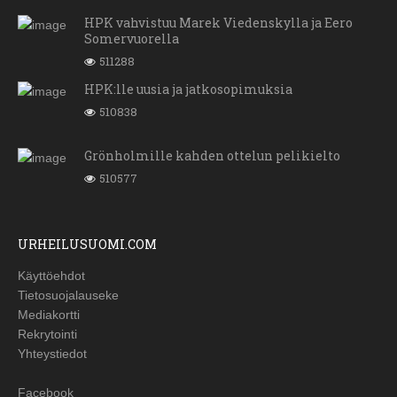
HPK vahvistuu Marek Viedenskylla ja Eero
Somervuorella
511288
HPK:lle uusia ja jatkosopimuksia
510838
Grönholmille kahden ottelun pelikielto
510577
URHEILUSUOMI.COM
Käyttöehdot
Tietosuojalauseke
Mediakortti
Rekrytointi
Yhteystiedot
Facebook