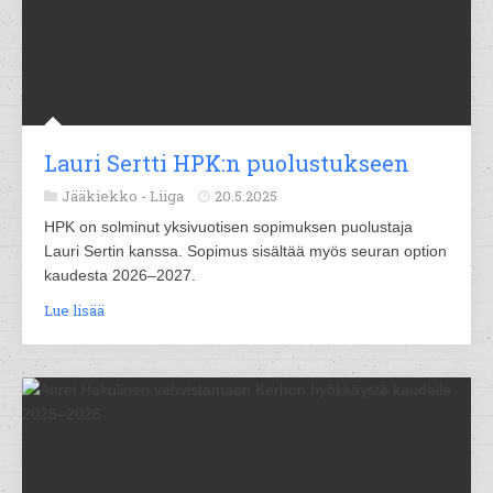
Lauri Sertti HPK:n puolustukseen
Jääkiekko -
Liiga
20.5.2025
HPK on solminut yksivuotisen sopimuksen puolustaja
Lauri Sertin kanssa. Sopimus sisältää myös seuran option
kaudesta 2026–2027.
Lue lisää