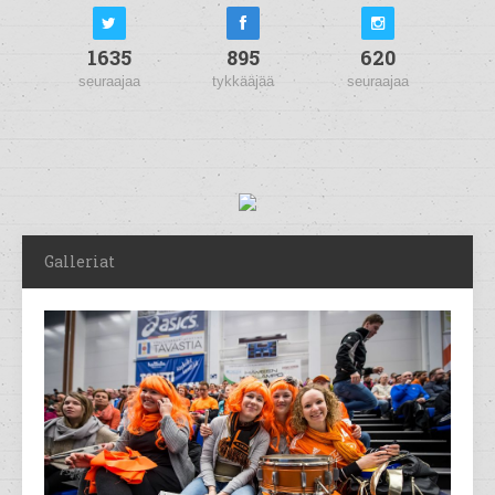
1635
895
620
seuraajaa
tykkääjää
seuraajaa
Galleriat