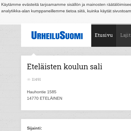
Käytämme evästeitä tarjoamamme sisällön ja mainosten räätälöimise
analytiikka-alan kumppaneillemme tietoa siitä, kuinka käytät sivusto
Suomi
Espoo
Helsinki
Hämeenlinna
Joensuu
Jyväskylä
Kouvo
Etusivu
Lajit
Eteläisten koulun sali
11491
Hauhontie 1585
14770 ETELÄINEN
Sijainti: