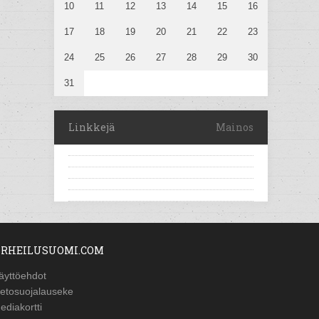
10
11
12
13
14
15
16
17
18
19
20
21
22
23
24
25
26
27
28
29
30
31
Linkkejä
Mainos
RHEILUSUOMI.COM
äyttöehdot
ietosuojalauseke
ediakortti