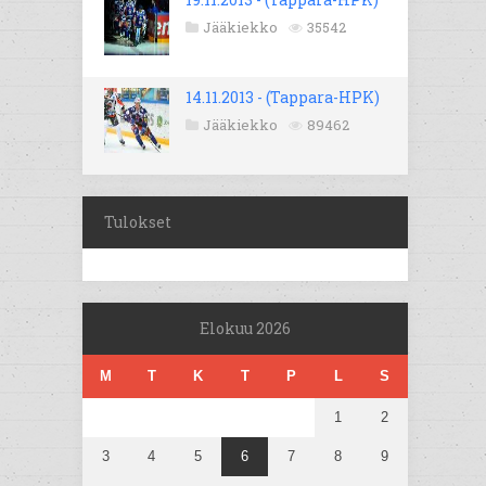
Jääkiekko
35542
14.11.2013 - (Tappara-HPK)
Jääkiekko
89462
Tulokset
Elokuu 2026
M
T
K
T
P
L
S
1
2
3
4
5
6
7
8
9