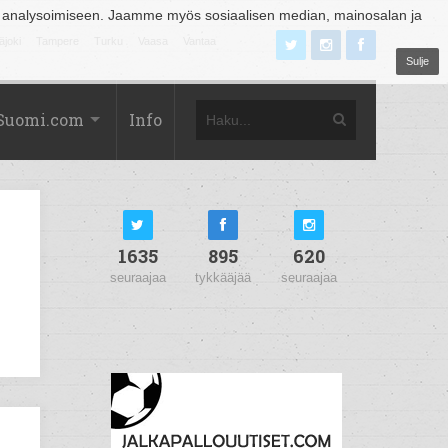
 analysoimiseen. Jaamme myös sosiaalisen median, mainosalan ja
äjoki
Tampere
Turku
Vaasa
Vantaa
Sulje
Suomi.com
Info
1635
895
620
seuraajaa
tykkääjää
seuraajaa