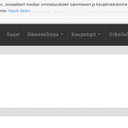
en, sosiaalisen median ominaisuuksien tukemiseen ja kävijämäärämme
amme.
Näytä tiedot
la
Kuopio
Lahti
Lappeenranta
Mikkeli
Oulu
Pori
Rauma
Rovaniemi
Sein
Sarjat
Hämeenlinna
Kaupungit
Urheilu