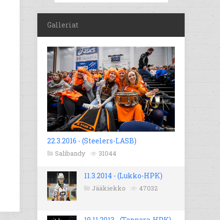
Galleriat
22.3.2016 - (Steelers-LASB)
Salibandy
31044
11.3.2014 - (Lukko-HPK)
Jääkiekko
47032
19.11.2013 - (Tappara-HPK)