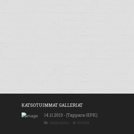
KATSOTUIMMAT GALLERIAT
14.11.2013 - (Tappara-HPK)
Jääkiekko
89458