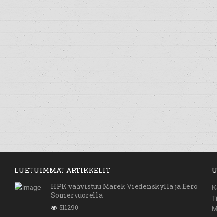
LUETUIMMAT ARTIKKELIT
U
HPK vahvistuu Marek Viedenskylla ja Eero
K
Somervuorella
T
511290
M