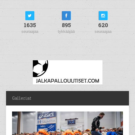
1635
895
620
seuraajaa
tykkääjää
seuraajaa
Galleriat