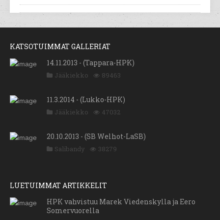
KATSOTUIMMAT GALLERIAT
14.11.2013 - (Tappara-HPK)
Jääkiekko
89463
11.3.2014 - (Lukko-HPK)
Jääkiekko
47032
20.10.2013 - (SB Welhot-LaSB)
Salibandy
38279
LUETUIMMAT ARTIKKELIT
HPK vahvistuu Marek Viedenskylla ja Eero
Somervuorella