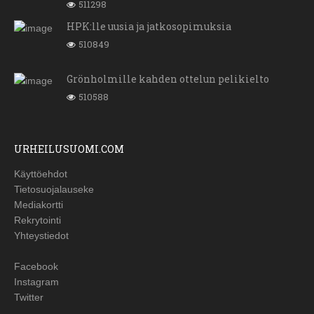
511298
HPK:lle uusia ja jatkosopimuksia
510849
Grönholmille kahden ottelun pelikielto
510588
URHEILUSUOMI.COM
Käyttöehdot
Tietosuojalauseke
Mediakortti
Rekrytointi
Yhteystiedot
Facebook
Instagram
Twitter