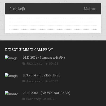
Linkkejä
Mainos
KATSOTUIMMAT GALLERIAT
14.11.2013 - (Tappara-HPK)
Jääkiekko
89458
11.3.2014 - (Lukko-HPK)
Jääkiekko
47032
20.10.2013 - (SB Welhot-LaSB)
Salibandy
38276