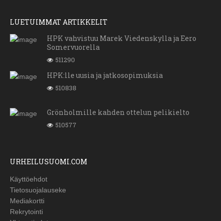
LUETUIMMAT ARTIKKELIT
HPK vahvistuu Marek Viedenskylla ja Eero
Somervuorella
511290
HPK:lle uusia ja jatkosopimuksia
510838
Grönholmille kahden ottelun pelikielto
510577
URHEILUSUOMI.COM
Käyttöehdot
Tietosuojalauseke
Mediakortti
Rekrytointi