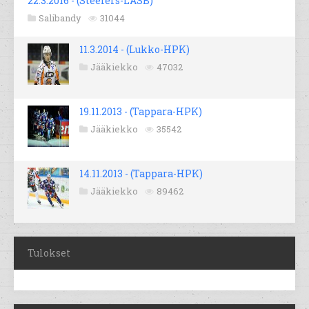
22.3.2016 - (Steelers-LASB)
Salibandy
31044
11.3.2014 - (Lukko-HPK)
Jääkiekko
47032
19.11.2013 - (Tappara-HPK)
Jääkiekko
35542
14.11.2013 - (Tappara-HPK)
Jääkiekko
89462
Tulokset