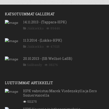
KATSOTUIMMAT GALLERIAT
14.11.2013 - (Tappara-HPK)
Jääkiekko
89446
11.3.2014 - (Lukko-HPK)
Jääkiekko
47025
20.10.2013 - (SB Welhot-LaSB)
Salibandy
38276
LUETUIMMAT ARTIKKELIT
HPK vahvistuu Marek Viedenskylla ja Eero
Somervuorella
511275