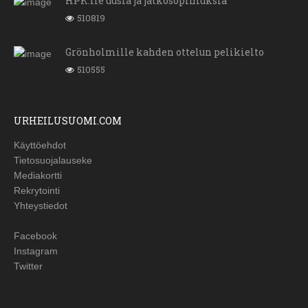
HPK:lle uusia ja jatkosopimuksia
510819
Grönholmille kahden ottelun pelikielto
510555
URHEILUSUOMI.COM
Käyttöehdot
Tietosuojalauseke
Mediakortti
Rekrytointi
Yhteystiedot
Facebook
Instagram
Twitter