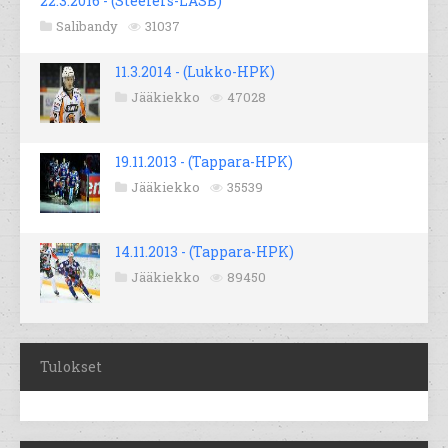
22.3.2016 - (Steelers-LASB)
Salibandy
31037
11.3.2014 - (Lukko-HPK)
Jääkiekko
47028
19.11.2013 - (Tappara-HPK)
Jääkiekko
35539
14.11.2013 - (Tappara-HPK)
Jääkiekko
89450
Tulokset