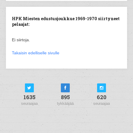
HPK Miesten edustusjoukkue 1969-1970 siirtyneet
pelaajat:
Ei siirtoja.
Takaisin edelliselle sivulle
1635
895
620
seuraajaa
tykkääjää
seuraajaa