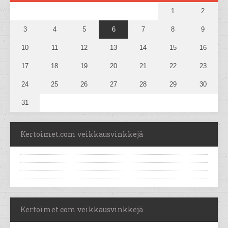
1
2
3
4
5
6
7
8
9
10
11
12
13
14
15
16
17
18
19
20
21
22
23
24
25
26
27
28
29
30
31
Kertoimet.com veikkausvinkkejä
Kertoimet.com veikkausvinkkejä