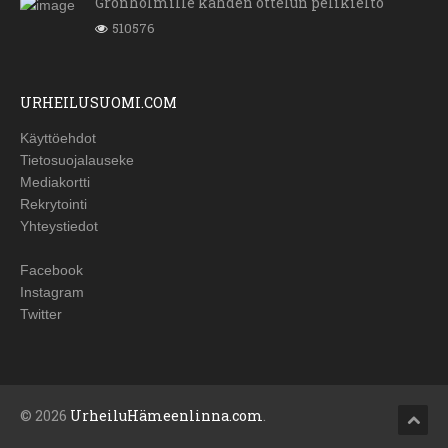
Grönholmille kahden ottelun pelikielto
510576
URHEILUSUOMI.COM
Käyttöehdot
Tietosuojalauseke
Mediakortti
Rekrytointi
Yhteystiedot
Facebook
Instagram
Twitter
© 2026
UrheiluHämeenlinna.com
.