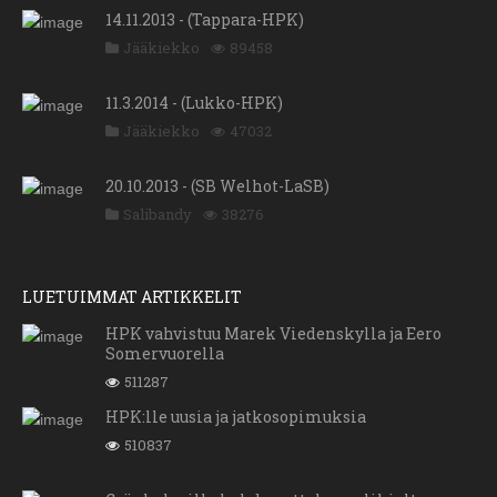
14.11.2013 - (Tappara-HPK)
Jääkiekko
89458
11.3.2014 - (Lukko-HPK)
Jääkiekko
47032
20.10.2013 - (SB Welhot-LaSB)
Salibandy
38276
LUETUIMMAT ARTIKKELIT
HPK vahvistuu Marek Viedenskylla ja Eero
Somervuorella
511287
HPK:lle uusia ja jatkosopimuksia
510837