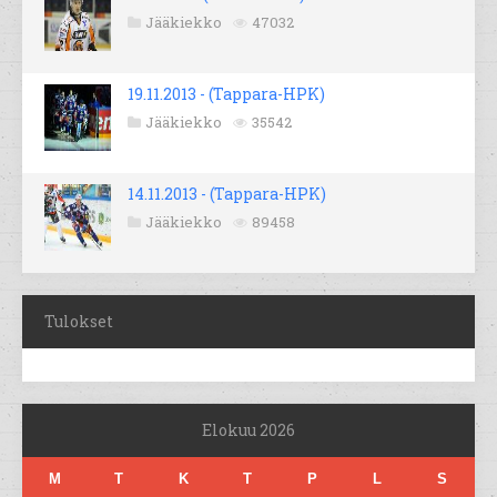
Jääkiekko
47032
19.11.2013 - (Tappara-HPK)
Jääkiekko
35542
14.11.2013 - (Tappara-HPK)
Jääkiekko
89458
Tulokset
Elokuu 2026
M
T
K
T
P
L
S