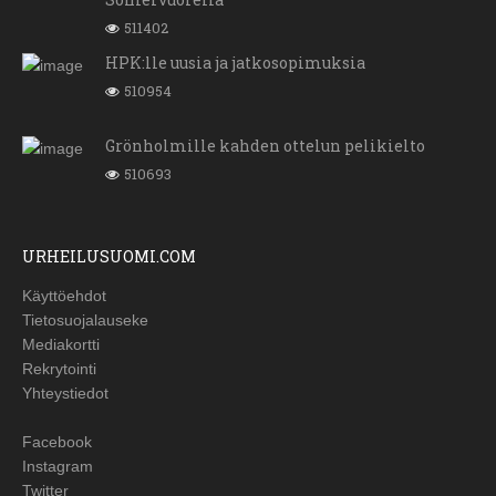
511402
HPK:lle uusia ja jatkosopimuksia
510954
Grönholmille kahden ottelun pelikielto
510693
URHEILUSUOMI.COM
Käyttöehdot
Tietosuojalauseke
Mediakortti
Rekrytointi
Yhteystiedot
Facebook
Instagram
Twitter