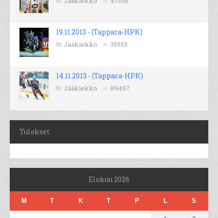
Jääkiekko
47091
19.11.2013 - (Tappara-HPK)
Jääkiekko
35553
14.11.2013 - (Tappara-HPK)
Jääkiekko
89497
Tulokset
Elokuu 2026
M
T
K
T
P
L
S