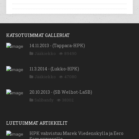
KATSOTUIMMAT GALLERIAT
14.11.2013 - (Tappara-HPK)
Jääkiekko
89490
11.3.2014 - (Lukko-HPK)
Jääkiekko
47080
20.10.2013 - (SB Welhot-LaSB)
Salibandy
38302
LUETUIMMAT ARTIKKELIT
HPK vahvistuu Marek Viedenskylla ja Eero
Somervuorella