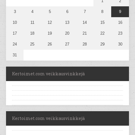
1
2
3
4
5
6
7
8
9
10
11
12
13
14
15
16
17
18
19
20
21
22
23
24
25
26
27
28
29
30
31
Kertoimet.com veikkausvinkkejä
Kertoimet.com veikkausvinkkejä