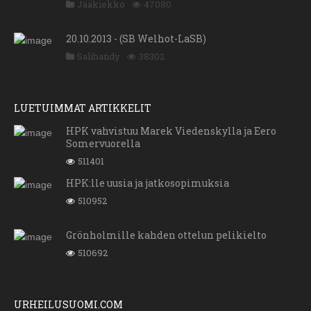
Jääkiekko
47080
20.10.2013 - (SB Welhot-LaSB)
Salibandy
38302
LUETUIMMAT ARTIKKELIT
HPK vahvistuu Marek Viedenskylla ja Eero
Somervuorella
511401
HPK:lle uusia ja jatkosopimuksia
510952
Grönholmille kahden ottelun pelikielto
510692
URHEILUSUOMI.COM