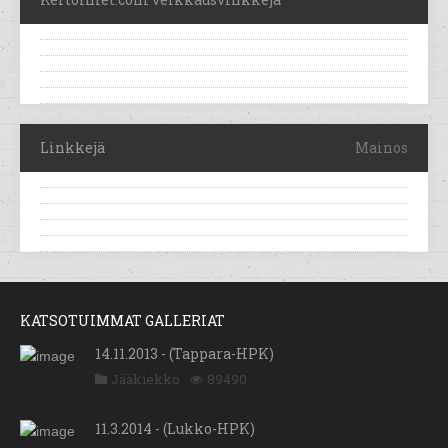
Linkkejä
Mainos
KATSOTUIMMAT GALLERIAT
14.11.2013 - (Tappara-HPK)
Jääkiekko
89490
11.3.2014 - (Lukko-HPK)