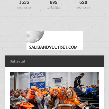
1635
895
620
seuraajaa
tykkääjää
seuraajaa
Galleriat