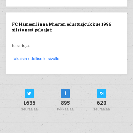
FC Hämeenlinna Miesten edustusjoukkue 1996
siirtyneet pelaajat:
Ei siirtoja.
Takaisin edelliselle sivulle
1635
895
620
seuraajaa
tykkääjää
seuraajaa