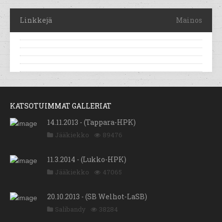
Linkkejä
Mainos
KATSOTUIMMAT GALLERIAT
14.11.2013 - (Tappara-HPK)
Jääkiekko
89476
11.3.2014 - (Lukko-HPK)
Jääkiekko
47065
20.10.2013 - (SB Welhot-LaSB)
Salibandy
38284