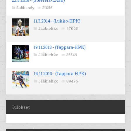
22.3.2016 - (Steelers-LASB)
Salibandy
31056
11.3.2014 - (Lukko-HPK)
Jääkiekko
47065
19.11.2013 - (Tappara-HPK)
Jääkiekko
35549
14.11.2013 - (Tappara-HPK)
Jääkiekko
89476
Tulokset