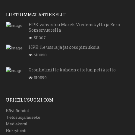
LUETUIMMAT ARTIKKELIT
HPK vahvistuu Marek Viedenskylla ja Eero
Somervuorella
511307
HPK:lle uusia ja jatkosopimuksia
510858
Grönholmille kahden ottelun pelikielto
510599
URHEILUSUOMI.COM
Käyttöehdot
Tietosuojalauseke
Mediakortti
Rekrytointi