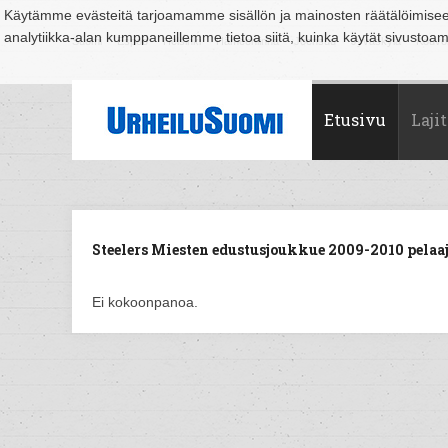
Käytämme evästeitä tarjoamamme sisällön ja mainosten räätälöimise
analytiikka-alan kumppaneillemme tietoa siitä, kuinka käytät sivusto
Suomi
Espoo
Helsinki
Hämeenlinna
Joensuu
Jyväskylä
Kouvo
Etusivu
Lajit
Steelers Miesten edustusjoukkue 2009-2010 pelaaj
Ei kokoonpanoa.