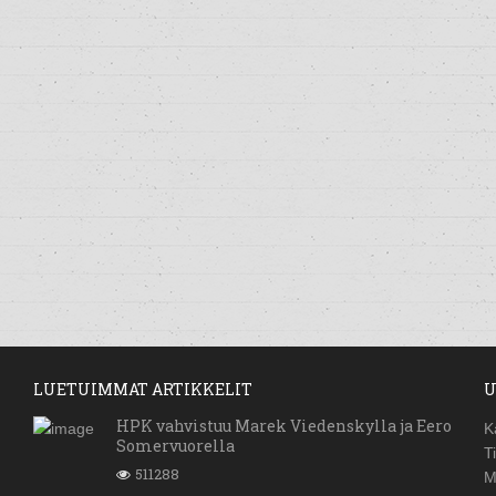
LUETUIMMAT ARTIKKELIT
U
HPK vahvistuu Marek Viedenskylla ja Eero
K
Somervuorella
T
511288
M