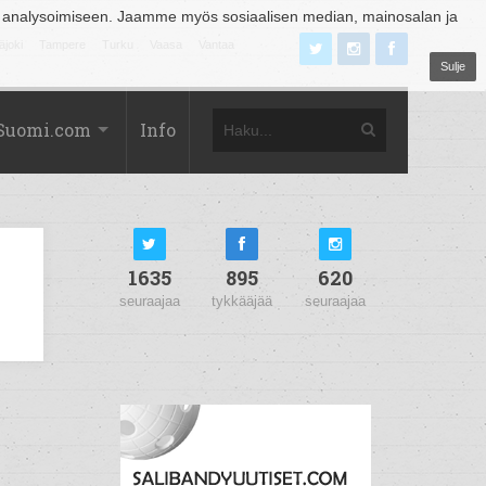
 analysoimiseen. Jaamme myös sosiaalisen median, mainosalan ja
äjoki
Tampere
Turku
Vaasa
Vantaa
Sulje
Suomi.com
Info
1635
895
620
seuraajaa
tykkääjää
seuraajaa