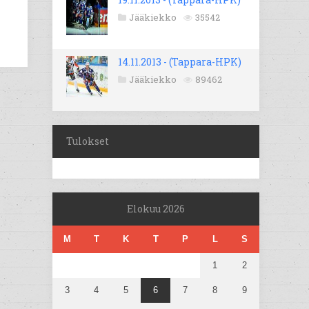
Jääkiekko
35542
14.11.2013 - (Tappara-HPK)
Jääkiekko
89462
Tulokset
Elokuu 2026
M
T
K
T
P
L
S
1
2
3
4
5
6
7
8
9