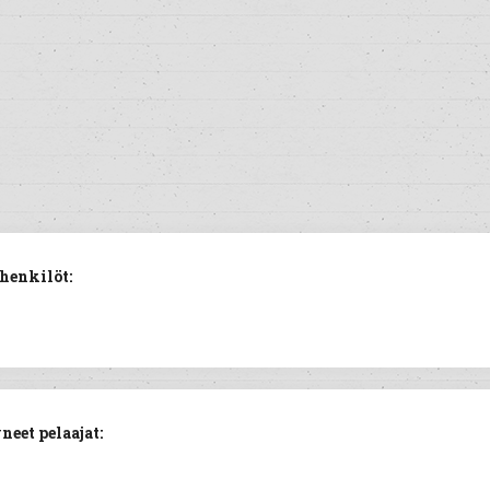
henkilöt:
eet pelaajat: