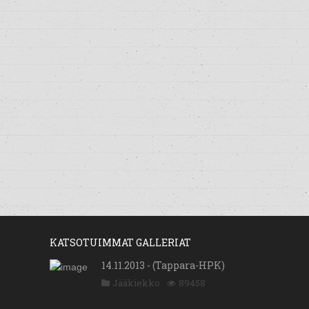
KATSOTUIMMAT GALLERIAT
14.11.2013 - (Tappara-HPK)
Jääkiekko
89458