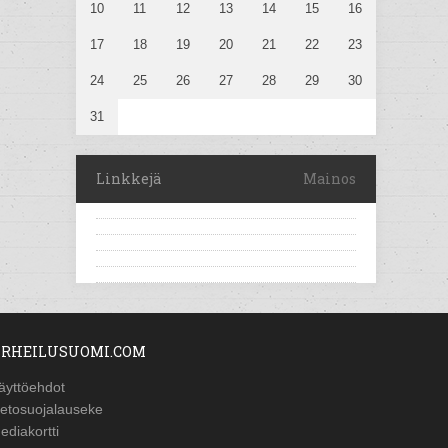
10
11
12
13
14
15
16
17
18
19
20
21
22
23
24
25
26
27
28
29
30
31
Linkkejä
Mainos
RHEILUSUOMI.COM
äyttöehdot
ietosuojalauseke
ediakortti