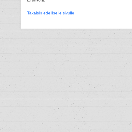
Ei siirtoja.
Takaisin edelliselle sivulle