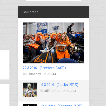
Galleriat
22.3.2016 - (Steelers-LASB)
Salibandy
31044
11.3.2014 - (Lukko-HPK)
Jääkiekko
47032
19.11.2013 - (Tappara-HPK)