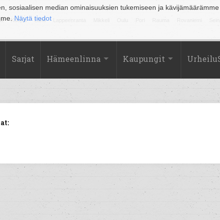
en, sosiaalisen median ominaisuuksien tukemiseen ja kävijämäärämme
amme.
Näytä tiedot
la
Kuopio
Lahti
Lappeenranta
Mikkeli
Oulu
Pori
Rauma
Rovaniemi
Sein
Sarjat
Hämeenlinna
Kaupungit
Urheilu
at: