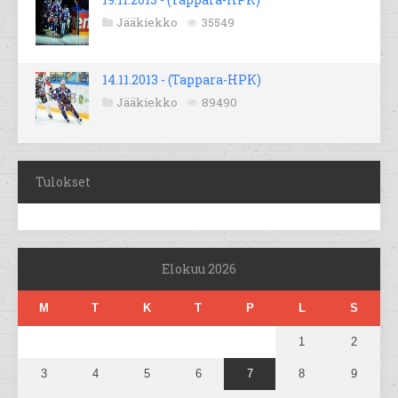
Jääkiekko
35549
14.11.2013 - (Tappara-HPK)
Jääkiekko
89490
Tulokset
Elokuu 2026
M
T
K
T
P
L
S
1
2
3
4
5
6
7
8
9