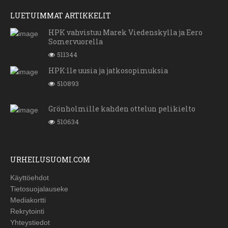
LUETUIMMAT ARTIKKELIT
HPK vahvistuu Marek Viedenskylla ja Eero
Somervuorella
511344
HPK:lle uusia ja jatkosopimuksia
510893
Grönholmille kahden ottelun pelikielto
510634
URHEILUSUOMI.COM
Käyttöehdot
Tietosuojalauseke
Mediakortti
Rekrytointi
Yhteystiedot