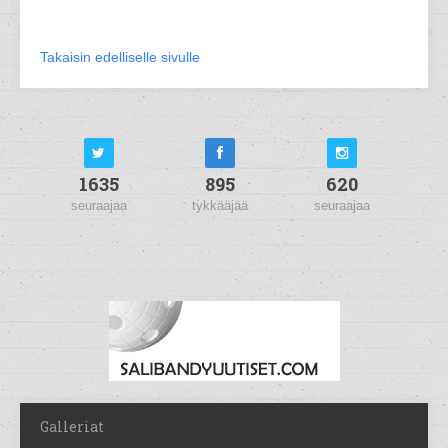
Takaisin edelliselle sivulle
1635
895
620
seuraajaa
tykkääjää
seuraajaa
Galleriat