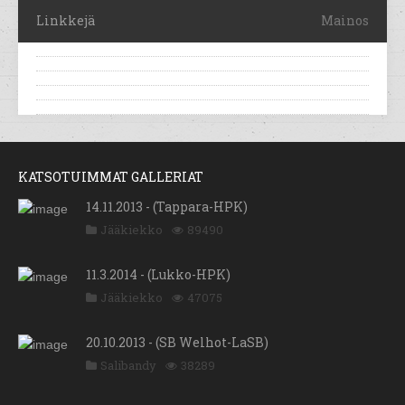
Linkkejä
Mainos
KATSOTUIMMAT GALLERIAT
14.11.2013 - (Tappara-HPK)
Jääkiekko
89490
11.3.2014 - (Lukko-HPK)
Jääkiekko
47075
20.10.2013 - (SB Welhot-LaSB)
Salibandy
38289