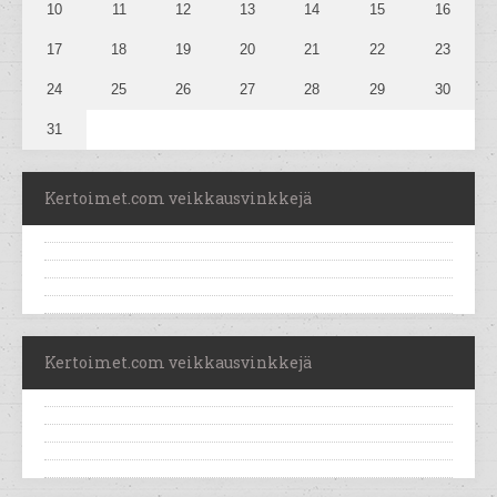
10
11
12
13
14
15
16
17
18
19
20
21
22
23
24
25
26
27
28
29
30
31
Kertoimet.com veikkausvinkkejä
Kertoimet.com veikkausvinkkejä