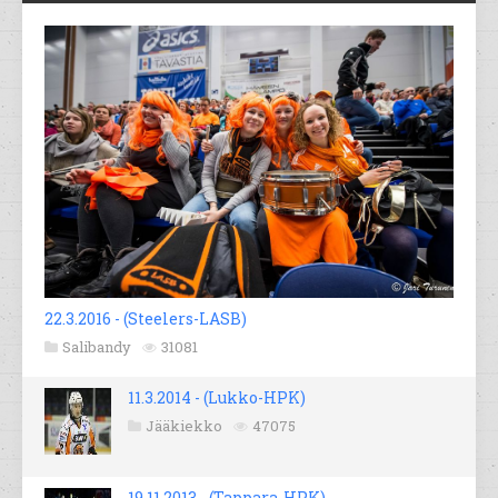
22.3.2016 - (Steelers-LASB)
Salibandy
31081
11.3.2014 - (Lukko-HPK)
Jääkiekko
47075
19.11.2013 - (Tappara-HPK)