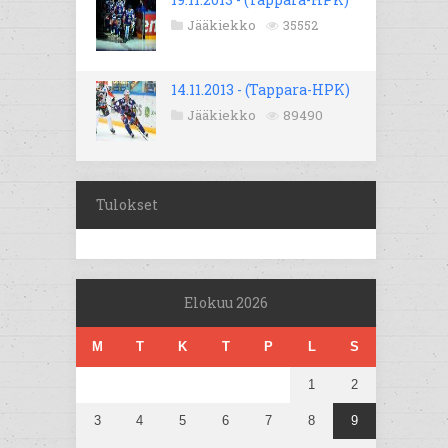
Jääkiekko
35552
14.11.2013 - (Tappara-HPK)
Jääkiekko
89490
Tulokset
Elokuu 2026
M
T
K
T
P
L
S
1
2
3
4
5
6
7
8
9