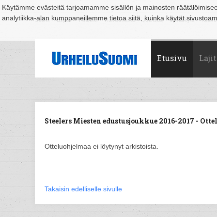
Käytämme evästeitä tarjoamamme sisällön ja mainosten räätälöimise
analytiikka-alan kumppaneillemme tietoa siitä, kuinka käytät sivusto
Suomi
Espoo
Helsinki
Hämeenlinna
Joensuu
Jyväskylä
Kouvo
Etusivu
Lajit
Steelers Miesten edustusjoukkue 2016-2017 - Otte
Otteluohjelmaa ei löytynyt arkistoista.
Takaisin edelliselle sivulle