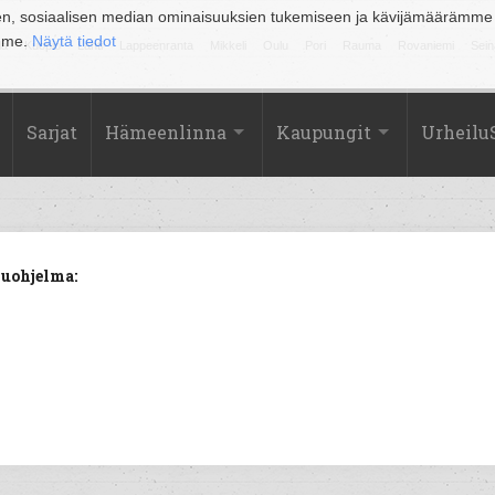
en, sosiaalisen median ominaisuuksien tukemiseen ja kävijämäärämme
amme.
Näytä tiedot
la
Kuopio
Lahti
Lappeenranta
Mikkeli
Oulu
Pori
Rauma
Rovaniemi
Sein
Sarjat
Hämeenlinna
Kaupungit
Urheilu
luohjelma: