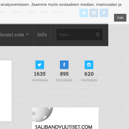
 analysoimiseen. Jaamme myös sosiaalisen median, mainosalan ja
äjoki
Tampere
Turku
Vaasa
Vantaa
Sulje
Suomi.com
Info
1635
895
620
seuraajaa
tykkääjää
seuraajaa