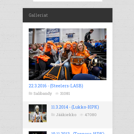
Galleriat
22.3.2016 - (Steelers-LASB)
Salibandy
31081
11.3.2014 - (Lukko-HPK)
Jääkiekko
47080
19.11.2013 - (Tappara-HPK)