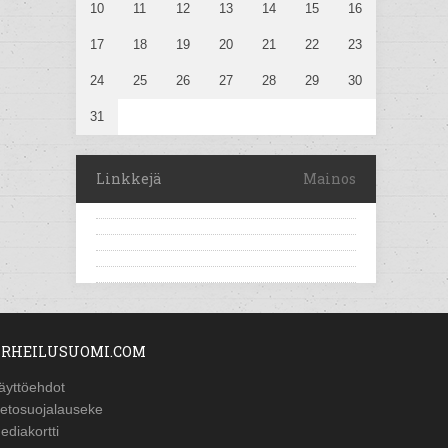
10
11
12
13
14
15
16
17
18
19
20
21
22
23
24
25
26
27
28
29
30
31
Linkkejä
Mainos
RHEILUSUOMI.COM
äyttöehdot
ietosuojalauseke
ediakortti