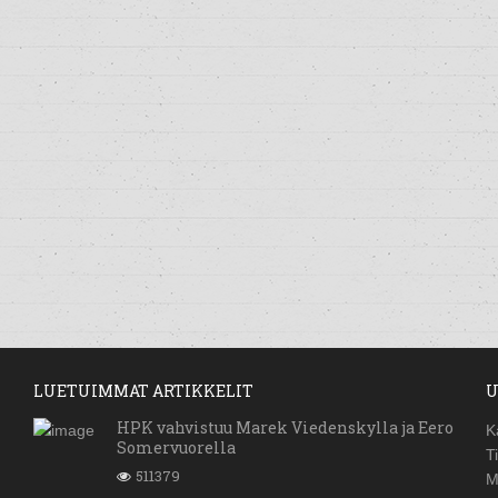
LUETUIMMAT ARTIKKELIT
U
HPK vahvistuu Marek Viedenskylla ja Eero
K
Somervuorella
T
511379
M