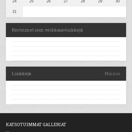
24
25
26
27
28
29
30
31
Kertoimet.com veikkausvinkkejä
Linkkejä
Mainos
KATSOTUIMMAT GALLERIAT