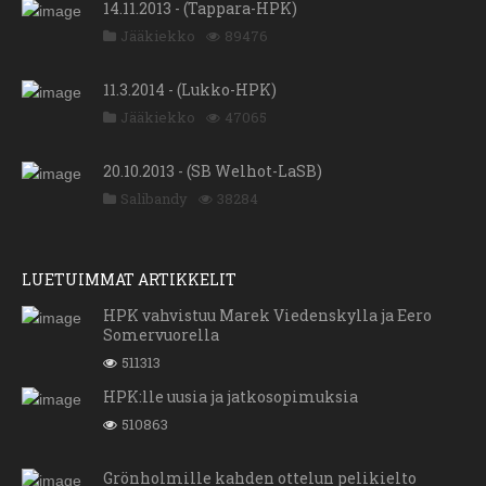
14.11.2013 - (Tappara-HPK)
Jääkiekko
89476
11.3.2014 - (Lukko-HPK)
Jääkiekko
47065
20.10.2013 - (SB Welhot-LaSB)
Salibandy
38284
LUETUIMMAT ARTIKKELIT
HPK vahvistuu Marek Viedenskylla ja Eero
Somervuorella
511313
HPK:lle uusia ja jatkosopimuksia
510863
Grönholmille kahden ottelun pelikielto