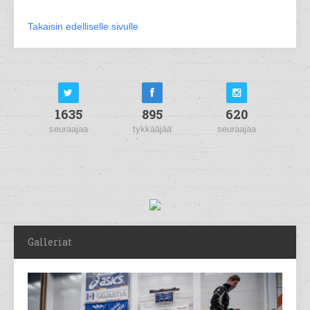
Takaisin edelliselle sivulle
1635
895
620
seuraajaa
tykkääjää
seuraajaa
Galleriat