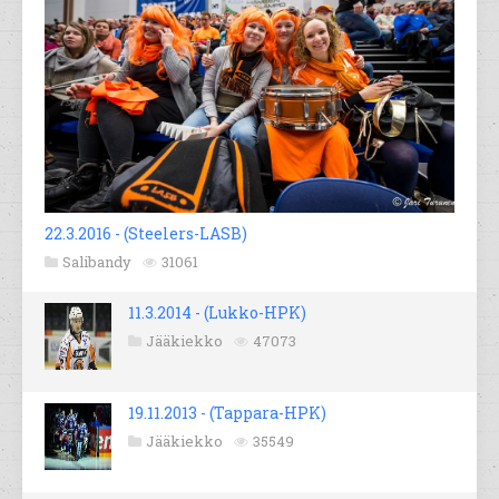
22.3.2016 - (Steelers-LASB)
Salibandy
31061
11.3.2014 - (Lukko-HPK)
Jääkiekko
47073
19.11.2013 - (Tappara-HPK)
Jääkiekko
35549