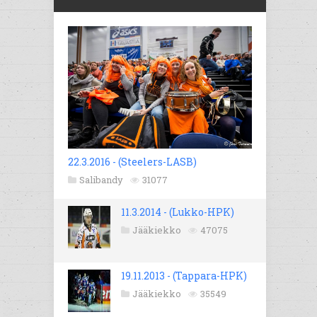
22.3.2016 - (Steelers-LASB)
Salibandy
31077
11.3.2014 - (Lukko-HPK)
Jääkiekko
47075
19.11.2013 - (Tappara-HPK)
Jääkiekko
35549