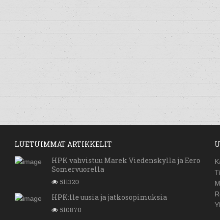
LUETUIMMAT ARTIKKELIT
U
HPK vahvistuu Marek Viedenskylla ja Eero
K
Somervuorella
T
511320
M
R
HPK:lle uusia ja jatkosopimuksia
Y
510870