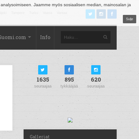
 analysoimiseen. Jaamme myös sosiaalisen median, mainosalan ja
äjoki
Tampere
Turku
Vaasa
Vantaa
Sulje
Suomi.com
Info
1635
895
620
seuraajaa
tykkääjää
seuraajaa
Galleriat