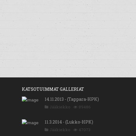
KATSOTUIMMAT GALLERIAT
14.11.2013 - (Tappara-HPK)
Jääkiekko
89486
11.3.2014 - (Lukko-HPK)
Jääkiekko
47073