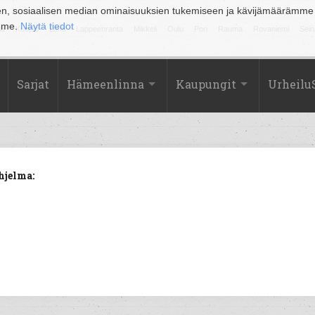
en, sosiaalisen median ominaisuuksien tukemiseen ja kävijämäärämme
amme.
Näytä tiedot
la
Kuopio
Lahti
Lappeenranta
Mikkeli
Oulu
Pori
Rauma
Rovaniemi
Sein
Sarjat
Hämeenlinna
Kaupungit
Urheilu
hjelma: