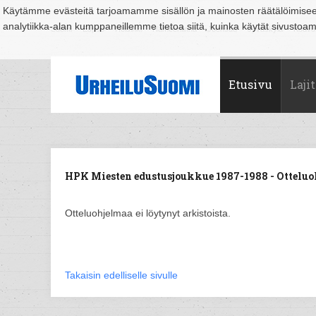
Käytämme evästeitä tarjoamamme sisällön ja mainosten räätälöimise
analytiikka-alan kumppaneillemme tietoa siitä, kuinka käytät sivusto
Suomi
Espoo
Helsinki
Hämeenlinna
Joensuu
Jyväskylä
Kouvo
Etusivu
Lajit
HPK Miesten edustusjoukkue 1987-1988 - Otteluo
Otteluohjelmaa ei löytynyt arkistoista.
Takaisin edelliselle sivulle