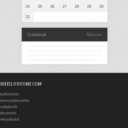
24
25
26
27
28
29
30
31
Linkkejä
Mainos
RHEILUSUOMI.COM
äyttöehdot
ietosuojalauseke
ediakortti
ekrytointi
hteystiedot