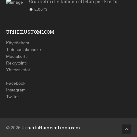
Grönholmille kahden ottelun pelikielto
510673
URHEILUSUOMI.COM
Käyttöehdot
Tietosuojalauseke
Mediakortti
Rekrytointi
Yhteystiedot
Facebook
Instagram
Twitter
© 2026
UrheiluHämeenlinna.com
.