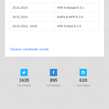
25.01.2014
HPK N-Kärpät N 3-1
26.01.2014
KalPa N-HPK N 3-4
29.01.2014, 18:45
HPK N-Ilves N 1-0
Takaisin edelliselle sivulle
1635
895
620
seuraajaa
tykkääjää
seuraajaa