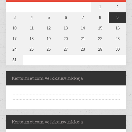
1
2
3
4
5
6
7
8
9
10
11
12
13
14
15
16
17
18
19
20
21
22
23
24
25
26
27
28
29
30
31
Kertoimet.com veikkausvinkkejä
Kertoimet.com veikkausvinkkejä