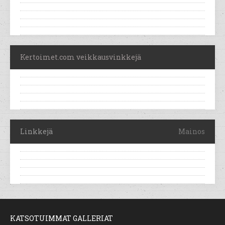
Kertoimet.com veikkausvinkkejä
Linkkejä
Mainos
KATSOTUIMMAT GALLERIAT