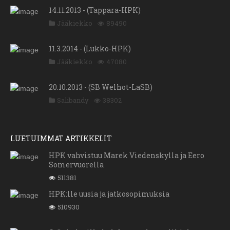
14.11.2013 - (Tappara-HPK)
Jääkiekko
89490
11.3.2014 - (Lukko-HPK)
Jääkiekko
47080
20.10.2013 - (SB Welhot-LaSB)
Salibandy
38302
LUETUIMMAT ARTIKKELIT
HPK vahvistuu Marek Viedenskylla ja Eero
Somervuorella
511381
HPK:lle uusia ja jatkosopimuksia
510930