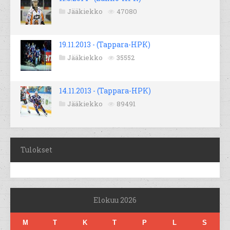
Jääkiekko
47080
19.11.2013 - (Tappara-HPK)
Jääkiekko
35552
14.11.2013 - (Tappara-HPK)
Jääkiekko
89491
Tulokset
Elokuu 2026
M
T
K
T
P
L
S