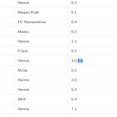
Härmä
5-3
Närpes Kraft
0-1
FC Hämeenlinna
0-0
Masku
0-2
Härmä
1-1
P-Iirot
0-2
Härmä
4-0
MuSa
0-2
Härmä
2-0
Härmä
5-0
ÅIFK
0-4
Härmä
7-1