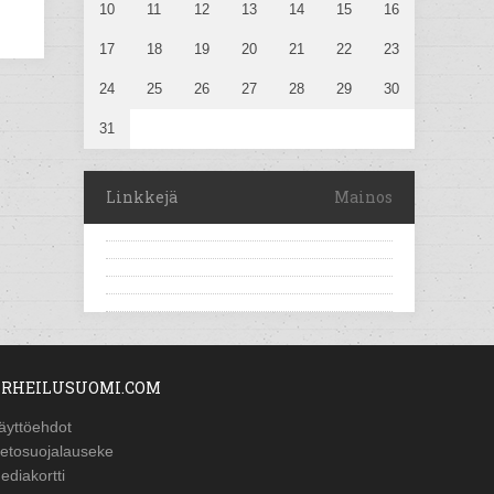
10
11
12
13
14
15
16
17
18
19
20
21
22
23
24
25
26
27
28
29
30
31
Linkkejä
Mainos
RHEILUSUOMI.COM
äyttöehdot
ietosuojalauseke
ediakortti