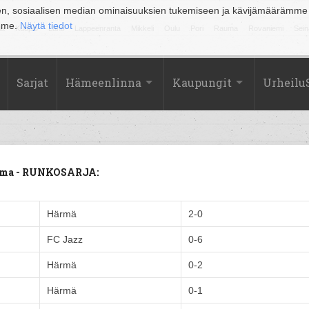
en, sosiaalisen median ominaisuuksien tukemiseen ja kävijämäärämme
amme.
Näytä tiedot
la
Kuopio
Lahti
Lappeenranta
Mikkeli
Oulu
Pori
Rauma
Rovaniemi
Sein
Sarjat
Hämeenlinna
Kaupungit
Urheilu
jelma - RUNKOSARJA:
Härmä
2-0
FC Jazz
0-6
Härmä
0-2
Härmä
0-1