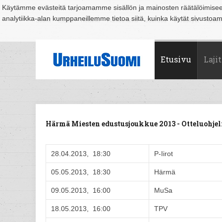
Käytämme evästeitä tarjoamamme sisällön ja mainosten räätälöimise
analytiikka-alan kumppaneillemme tietoa siitä, kuinka käytät sivusto
Suomi
Espoo
Helsinki
Hämeenlinna
Joensuu
Jyväskylä
Kouvo
Etusivu
Lajit
Härmä Miesten edustusjoukkue 2013 - Otteluoh
28.04.2013, 18:30
P-Iirot
05.05.2013, 18:30
Härmä
09.05.2013, 16:00
MuSa
18.05.2013, 16:00
TPV