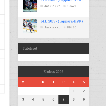
Jääkiekko
35549
14.11.2013 - (Tappara-HPK)
Jääkiekko
89486
Tulokset
Elokuu 2026
M
T
K
T
P
L
S
1
2
3
4
5
6
7
8
9