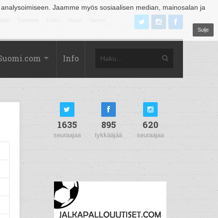
 analysoimiseen. Jaamme myös sosiaalisen median, mainosalan ja
äjoki
Tampere
Turku
Vaasa
Vantaa
Sulje
Suomi.com
Info
1635
895
620
seuraajaa
tykkääjää
seuraajaa