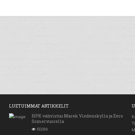
LUETUIMMAT ARTIKKELIT
U
HPK vahvistuu Marek Viedenskylla ja Eero
K
Somervuorella
T
511316
M