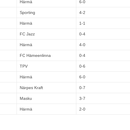
Härmä
6-0
Sporting
4-2
Härmä
1-1
FC Jazz
0-4
Härmä
4-0
FC Hämeenlinna
0-4
TPV
0-6
Härmä
6-0
Närpes Kraft
0-7
Masku
3-7
Härmä
2-0