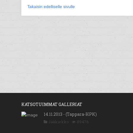
Takaisin edelliselle sivulle
KATSOTUIMMAT GALLERIAT
14.11.2013 - (Tappara-HPK)
Jääkiekko
89476