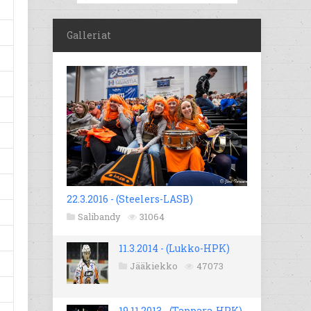
Galleriat
22.3.2016 - (Steelers-LASB)
Salibandy
31064
11.3.2014 - (Lukko-HPK)
Jääkiekko
47073
19.11.2013 - (Tappara-HPK)