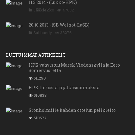
11.3.2014 - (Lukko-HPK)
Jääkiekko
47032
20.10.2013 - (SB Welhot-LaSB)
Salibandy
38276
LUETUIMMAT ARTIKKELIT
HPK vahvistuu Marek Viedenskylla ja Eero
Somervuorella
511290
HPK:lle uusia ja jatkosopimuksia
510838
Grönholmille kahden ottelun pelikielto
510577