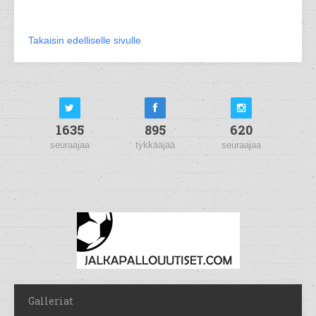
Takaisin edelliselle sivulle
1635
895
620
seuraajaa
tykkääjää
seuraajaa
Galleriat