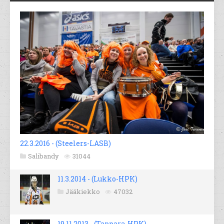
22.3.2016 - (Steelers-LASB)
Salibandy
31044
11.3.2014 - (Lukko-HPK)
Jääkiekko
47032
19.11.2013 - (Tappara-HPK)