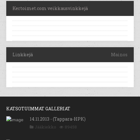
Kertoimet.com veikkausvinkkejä
Linkkejä
Mainos
KATSOTUIMMAT GALLERIAT
14.11.2013 - (Tappara-HPK)
Jääkiekko
89458