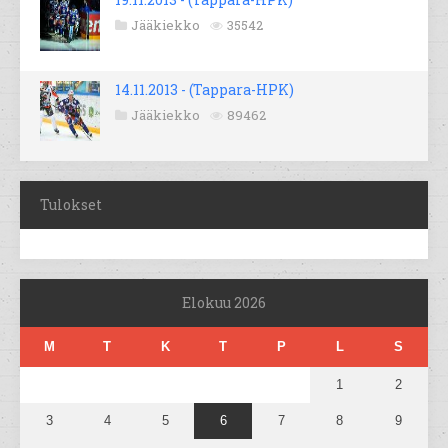
Jääkiekko
35542
14.11.2013 - (Tappara-HPK)
Jääkiekko
89462
Tulokset
Elokuu 2026
M
T
K
T
P
L
S
1
2
3
4
5
6
7
8
9