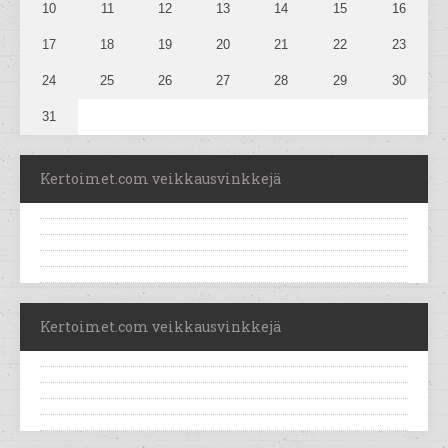
10
11
12
13
14
15
16
17
18
19
20
21
22
23
24
25
26
27
28
29
30
31
Kertoimet.com veikkausvinkkejä
Kertoimet.com veikkausvinkkejä