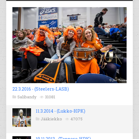
22.3.2016 - (Steelers-LASB)
Salibandy
31081
11.3.2014 - (Lukko-HPK)
Jääkiekko
47075
19.11.2013 - (Tappara-HPK)