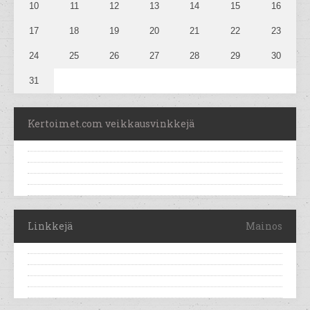
10
11
12
13
14
15
16
17
18
19
20
21
22
23
24
25
26
27
28
29
30
31
Kertoimet.com veikkausvinkkejä
Linkkejä
Mainos