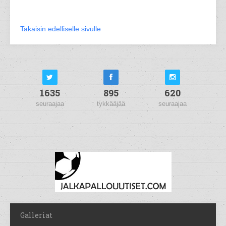
Takaisin edelliselle sivulle
1635
895
620
seuraajaa
tykkääjää
seuraajaa
Galleriat