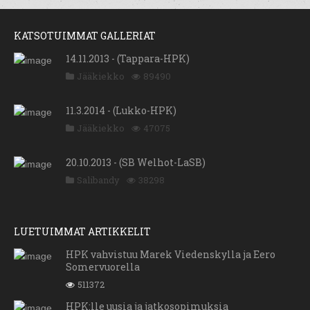
KATSOTUIMMAT GALLERIAT
14.11.2013 - (Tappara-HPK)
Jääkiekko
89490
11.3.2014 - (Lukko-HPK)
Jääkiekko
47075
20.10.2013 - (SB Welhot-LaSB)
Salibandy
38298
LUETUIMMAT ARTIKKELIT
HPK vahvistuu Marek Viedenskylla ja Eero
Somervuorella
511372
HPK:lle uusia ja jatkosopimuksia