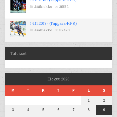
Jääkiekko
35552
14.11.2013 - (Tappara-HPK)
Jääkiekko
89490
Tulokset
Elokuu 2026
M
T
K
T
P
L
S
1
2
3
4
5
6
7
8
9