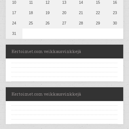
10
11
12
13
14
15
16
17
18
19
20
21
22
23
24
25
26
27
28
29
30
31
Kertoimet.com veikkausvinkkejä
Kertoimet.com veikkausvinkkejä