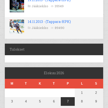
Jääkiekko
35549
14.11.2013 - (Tappara-HPK)
Jääkiekko
89490
Tulokset
Elokuu 2026
M
T
K
T
P
L
S
1
2
3
4
5
6
7
8
9