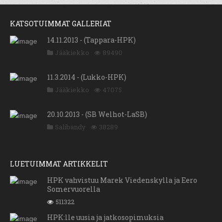
KATSOTUIMMAT GALLERIAT
14.11.2013 - (Tappara-HPK)
Jääkiekko
89490
11.3.2014 - (Lukko-HPK)
Jääkiekko
47075
20.10.2013 - (SB Welhot-LaSB)
Salibandy
38289
LUETUIMMAT ARTIKKELIT
HPK vahvistuu Marek Viedenskylla ja Eero
Somervuorella
511322
HPK:lle uusia ja jatkosopimuksia