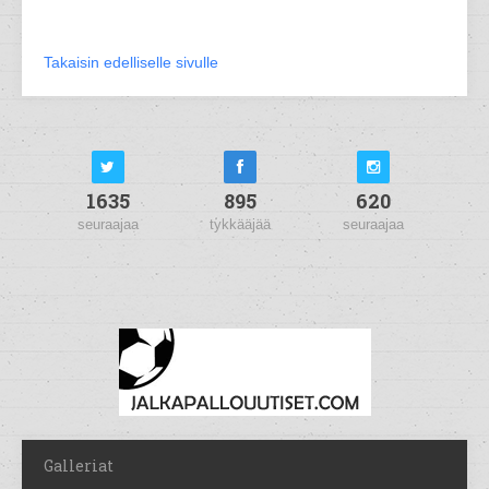
Takaisin edelliselle sivulle
1635
895
620
seuraajaa
tykkääjää
seuraajaa
Galleriat