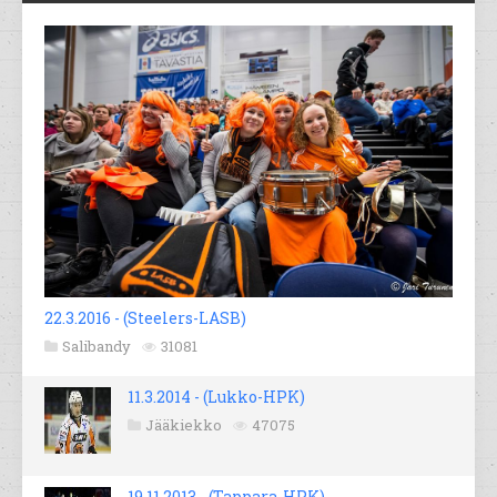
22.3.2016 - (Steelers-LASB)
Salibandy
31081
11.3.2014 - (Lukko-HPK)
Jääkiekko
47075
19.11.2013 - (Tappara-HPK)