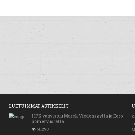
LUETUIMMAT ARTIKKELIT
U
HPK vahvistuu Marek Viedenskylla ja Eero
K
Somervuorella
T
511290
M