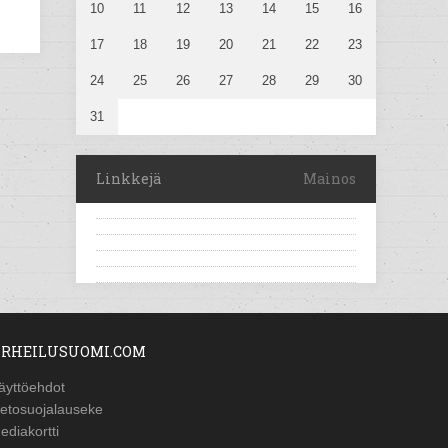
10
11
12
13
14
15
16
17
18
19
20
21
22
23
24
25
26
27
28
29
30
31
Linkkejä
Mainos
RHEILUSUOMI.COM
äyttöehdot
ietosuojalauseke
ediakortti