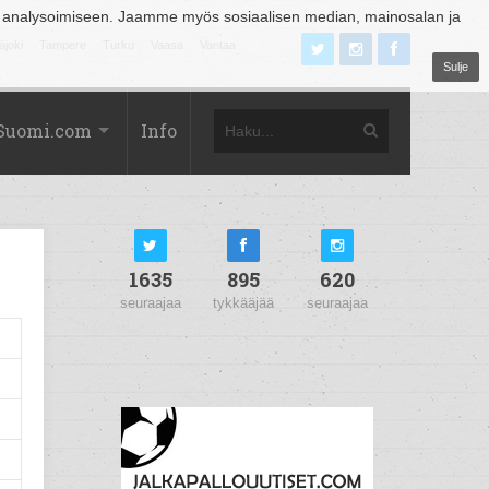
 analysoimiseen. Jaamme myös sosiaalisen median, mainosalan ja
äjoki
Tampere
Turku
Vaasa
Vantaa
Sulje
Suomi.com
Info
1635
895
620
seuraajaa
tykkääjää
seuraajaa