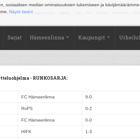
en, sosiaalisen median ominaisuuksien tukemiseen ja kävijämäärämme
amme.
Näytä tiedot
la
Kuopio
Lahti
Lappeenranta
Mikkeli
Oulu
Pori
Rauma
Rovaniemi
Sein
Sarjat
Hämeenlinna
Kaupungit
Urheilu
 Otteluohjelma - RUNKOSARJA:
FC Hämeenlinna
9-0
RoPS
0-2
FC Hämeenlinna
0-0
HIFK
1-3