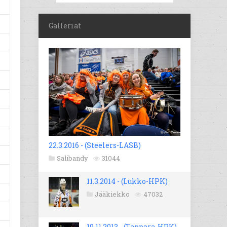
Galleriat
22.3.2016 - (Steelers-LASB)
Salibandy
31044
11.3.2014 - (Lukko-HPK)
Jääkiekko
47032
19.11.2013 - (Tappara-HPK)