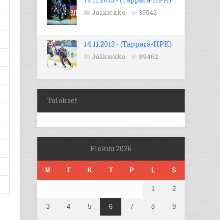
Jääkiekko
35542
14.11.2013 - (Tappara-HPK)
Jääkiekko
89462
Tulokset
Elokuu 2026
M
T
K
T
P
L
S
1
2
3
4
5
6
7
8
9