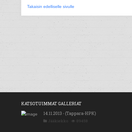
Takaisin edelliselle sivulle
KATSOTUIMMAT GALLERIAT
14.11.2013 - (Tappara-HPK)
Jääkiekko
89458