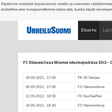
Käytämme evästeitä tarjoamamme sisällön ja mainosten räätälöimise
analytiikka-alan kumppaneillemme tietoa siitä, kuinka käytät sivusto
Suomi
Espoo
Helsinki
Hämeenlinna
Joensuu
Jyväskylä
Kouvo
Etusivu
Lajit
FC Hämeenlinna Miesten edustusjoukkue 2012 -
28.04.2012, 17:00
PK-35 Vantaa
05.05.2012, 17:00
FC Hämeenlinna
12.05.2012, 18:30
FC KooTeePee
16.05.2012, 18:30
FC Hämeenlinna