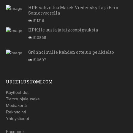
HPK vahvistuu Marek Viedenskylla ja Eero
Somervuorella
511316
HPK:lle uusia ja jatkosopimuksia
510865
Grönholmille kahden ottelun pelikielto
510607
URHEILUSUOMI.COM
Käyttöehdot
Tietosuojalauseke
Mediakortti
Rekrytointi
Yhteystiedot
Facebook