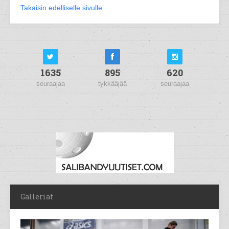
Takaisin edelliselle sivulle
1635
895
620
seuraajaa
tykkääjää
seuraajaa
Galleriat