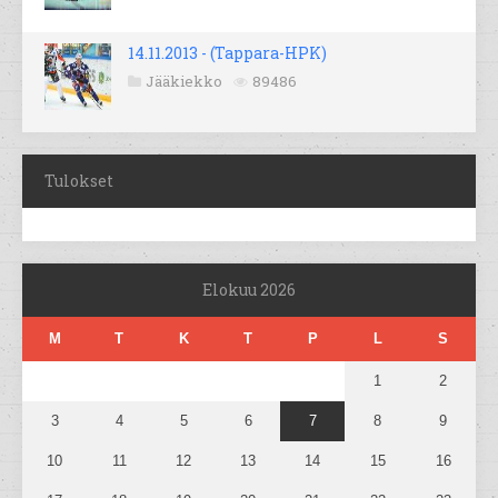
14.11.2013 - (Tappara-HPK)
Jääkiekko
89486
Tulokset
Elokuu 2026
M
T
K
T
P
L
S
1
2
3
4
5
6
7
8
9
10
11
12
13
14
15
16