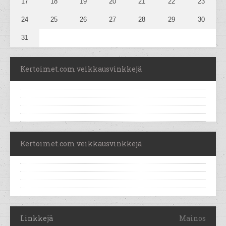
17
18
19
20
21
22
23
24
25
26
27
28
29
30
31
Kertoimet.com veikkausvinkkejä
Kertoimet.com veikkausvinkkejä
Linkkejä
Mainos