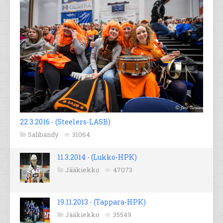
22.3.2016 - (Steelers-LASB)
Salibandy
31064
11.3.2014 - (Lukko-HPK)
Jääkiekko
47073
19.11.2013 - (Tappara-HPK)
Jääkiekko
35549