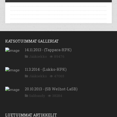
KATSOTUIMMAT GALLERIAT
14.11.2013 - (Tappara-HPK)
Jääkiekko
89476
11.3.2014 - (Lukko-HPK)
Jääkiekko
47065
20.10.2013 - (SB Welhot-LaSB)
Salibandy
38284
LUETUIMMAT ARTIKKELIT