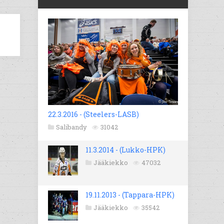
22.3.2016 - (Steelers-LASB)
Salibandy
31042
11.3.2014 - (Lukko-HPK)
Jääkiekko
47032
19.11.2013 - (Tappara-HPK)
Jääkiekko
35542