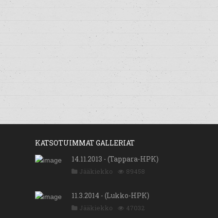
KATSOTUIMMAT GALLERIAT
14.11.2013 - (Tappara-HPK)
Jääkiekko
89458
11.3.2014 - (Lukko-HPK)
Jääkiekko
47032