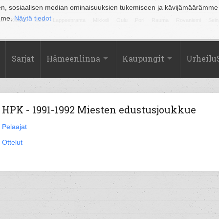
en, sosiaalisen median ominaisuuksien tukemiseen ja kävijämäärämme
amme.
Näytä tiedot
la
Kuopio
Lahti
Lappeenranta
Mikkeli
Oulu
Pori
Rauma
Rovaniemi
Sein
Sarjat
Hämeenlinna
Kaupungit
Urheilu
HPK - 1991-1992 Miesten edustusjoukkue
Pelaajat
Ottelut