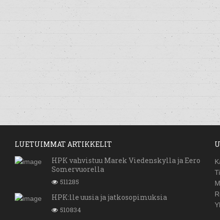
LUETUIMMAT ARTIKKELIT
U
HPK vahvistuu Marek Viedenskylla ja Eero
K
Somervuorella
T
511285
M
R
HPK:lle uusia ja jatkosopimuksia
Y
510834