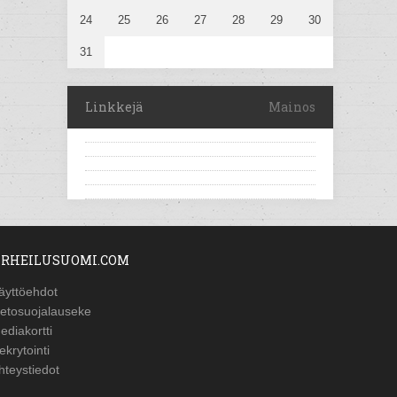
24
25
26
27
28
29
30
31
Linkkejä
Mainos
RHEILUSUOMI.COM
äyttöehdot
ietosuojalauseke
ediakortti
ekrytointi
hteystiedot