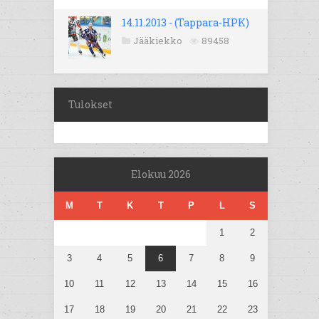
14.11.2013 - (Tappara-HPK)
Jääkiekko
89458
Tulokset
Elokuu 2026
M
T
K
T
P
L
S
1
2
3
4
5
6
7
8
9
10
11
12
13
14
15
16
17
18
19
20
21
22
23