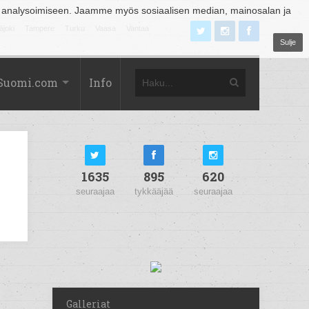
 analysoimiseen. Jaamme myös sosiaalisen median, mainosalan ja
äjoki
Tampere
Turku
Vaasa
Vantaa
Sulje
Suomi.com
Info
1635
895
620
seuraajaa
tykkääjää
seuraajaa
Galleriat