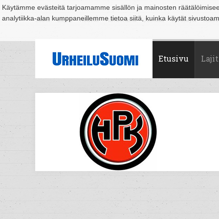
Käytämme evästeitä tarjoamamme sisällön ja mainosten räätälöimise
analytiikka-alan kumppaneillemme tietoa siitä, kuinka käytät sivusto
Suomi
Espoo
Helsinki
Hämeenlinna
Joensuu
Jyväskylä
Kouvo
Etusivu
Lajit