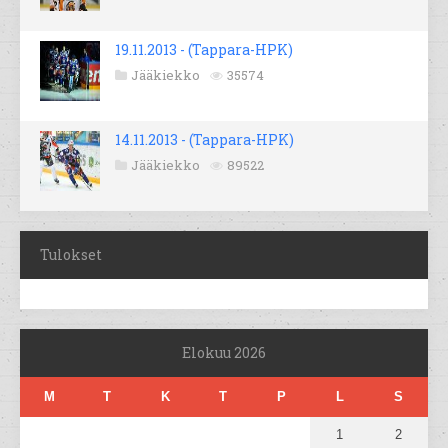
19.11.2013 - (Tappara-HPK)
Jääkiekko
35574
14.11.2013 - (Tappara-HPK)
Jääkiekko
89522
Tulokset
Elokuu 2026
M
T
K
T
P
L
S
1
2