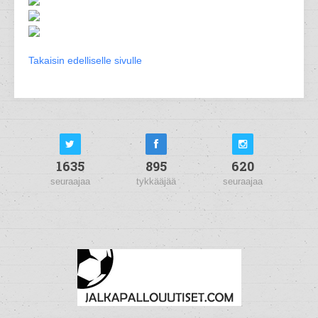
Takaisin edelliselle sivulle
1635
895
620
seuraajaa
tykkääjää
seuraajaa