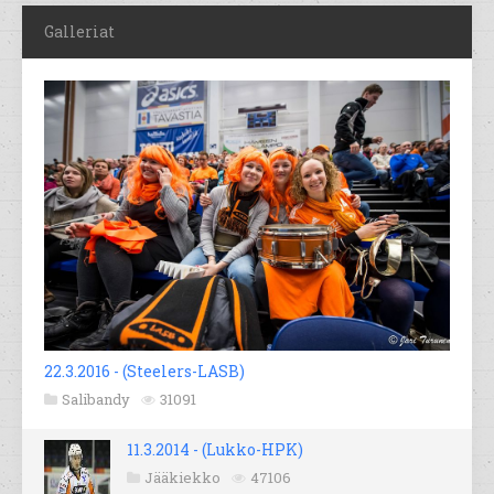
Galleriat
22.3.2016 - (Steelers-LASB)
Salibandy
31091
11.3.2014 - (Lukko-HPK)
Jääkiekko
47106