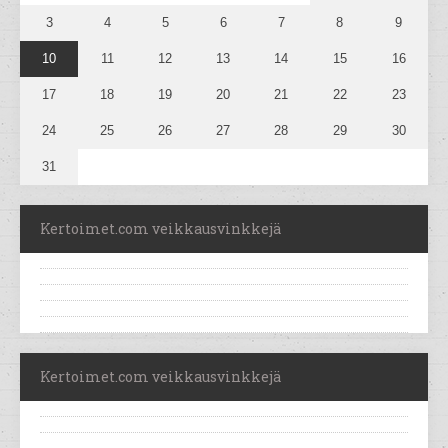
3
4
5
6
7
8
9
10
11
12
13
14
15
16
17
18
19
20
21
22
23
24
25
26
27
28
29
30
31
Kertoimet.com veikkausvinkkejä
Kertoimet.com veikkausvinkkejä