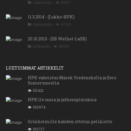
Jääkiekko
89517
11.3.2014 - (Lukko-HPK)
Jääkiekko
47102
20.10.2013 - (SB Welhot-LaSB)
Salibandy
38318
LUETUIMMAT ARTIKKELIT
HPK vahvistuu Marek Viedenskylla ja Eero
Somervuorella
511421
HPK:lle uusia ja jatkosopimuksia
510974
Grönholmille kahden ottelun pelikielto
510717