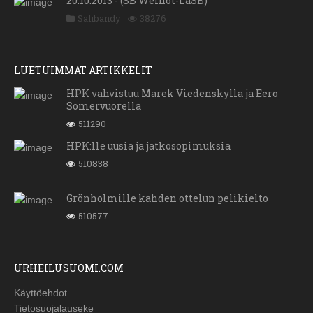
20.10.2013 - (SB Welhot-LaSB)
Salibandy
38276
LUETUIMMAT ARTIKKELIT
HPK vahvistuu Marek Viedenskylla ja Eero
Somervuorella
511290
HPK:lle uusia ja jatkosopimuksia
510838
Grönholmille kahden ottelun pelikielto
510577
URHEILUSUOMI.COM
Käyttöehdot
Tietosuojalauseke