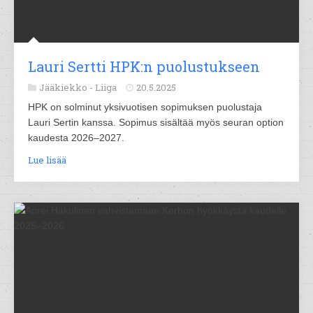
Lauri Sertti HPK:n puolustukseen
Jääkiekko -
Liiga
20.5.2025
HPK on solminut yksivuotisen sopimuksen puolustaja
Lauri Sertin kanssa. Sopimus sisältää myös seuran option
kaudesta 2026–2027.
Lue lisää