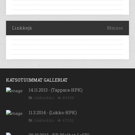
Linkkejä
Mainos
KATSOTUIMMAT GALLERIAT
14.11.2013 - (Tappara-HPK)
Jääkiekko
89458
11.3.2014 - (Lukko-HPK)
Jääkiekko
47032