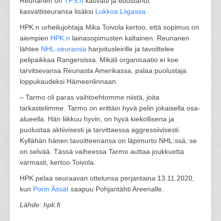
Reunanen on
TPS:n
kasvatti ja edustanut
kasvattiseuransa lisäksi
Lukkoa
Liigassa
.
HPK:n urheilujohtaja Mika Toivola kertoo, että sopimus on
aiempien
HPK:n
lainasopimusten kaltainen. Reunanen
lähtee
NHL-seuransa
harjoitusleirille ja tavoittelee
pelipaikkaa Rangersissa. Mikäli organisaatio ei koe
tarvitsevansa Reunasta Amerikassa, palaa puolustaja
loppukaudeksi Hämeenlinnaan.
– Tarmo oli paras vaihtoehtomme niistä, joita
tarkastelimme. Tarmo on erittäin hyvä pelin jokaisella osa-
alueella. Hän liikkuu hyvin, on hyvä kiekollisena ja
puolustaa aktiivisesti ja tarvittaessa aggressiivisesti.
Kyllähän hänen tavoitteenansa on läpimurto NHL:ssä, se
on selvää. Tässä vaiheessa Tarmo auttaa joukkuetta
varmasti, kertoo Toivola.
HPK pelaa seuraavan ottelunsa perjantaina 13.11.2020,
kun
Porin Ässät
saapuu Pohjantähti Areenalle.
Lähde: hpk.fi