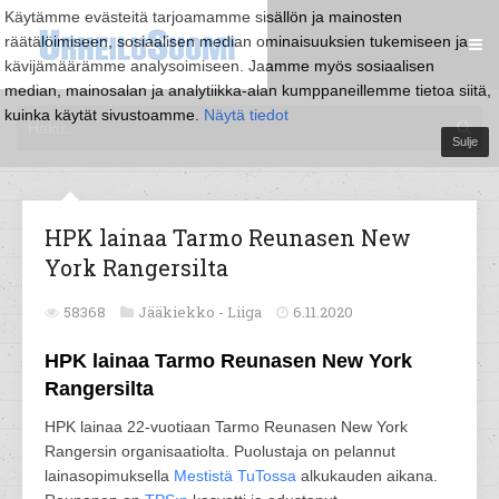
Käytämme evästeitä tarjoamamme sisällön ja mainosten
räätälöimiseen, sosiaalisen median ominaisuuksien tukemiseen ja
kävijämäärämme analysoimiseen. Jaamme myös sosiaalisen
median, mainosalan ja analytiikka-alan kumppaneillemme tietoa siitä,
kuinka käytät sivustoamme.
Näytä tiedot
Sulje
HPK lainaa Tarmo Reunasen New
York Rangersilta
58368
Jääkiekko -
Liiga
6.11.2020
HPK lainaa Tarmo Reunasen New York
Rangersilta
HPK lainaa 22-vuotiaan Tarmo Reunasen New York
Rangersin organisaatiolta. Puolustaja on pelannut
lainasopimuksella
Mestistä
TuTossa
alkukauden aikana.