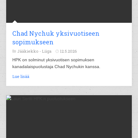
Chad Nychuk yksivuotiseen
sopimukseen
Jääkiekko -
Liiga
12.5.2026
HPK on solminut yksivuotisen sopimuksen
kanadalaispuolustaja Chad Nychukin kanssa.
Lue lisää