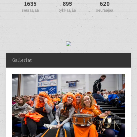
1635
895
620
seuraajaa
tykkääjää
seuraajaa
Galleriat