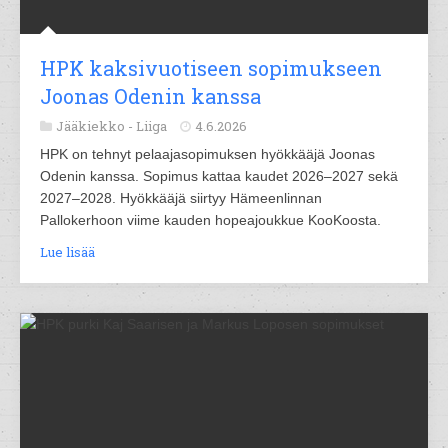
HPK kaksivuotiseen sopimukseen
Joonas Odenin kanssa
Jääkiekko -
Liiga
4.6.2026
HPK on tehnyt pelaajasopimuksen hyökkääjä Joonas
Odenin kanssa. Sopimus kattaa kaudet 2026–2027 sekä
2027–2028. Hyökkääjä siirtyy Hämeenlinnan
Pallokerhoon viime kauden hopeajoukkue KooKoosta.
Lue lisää