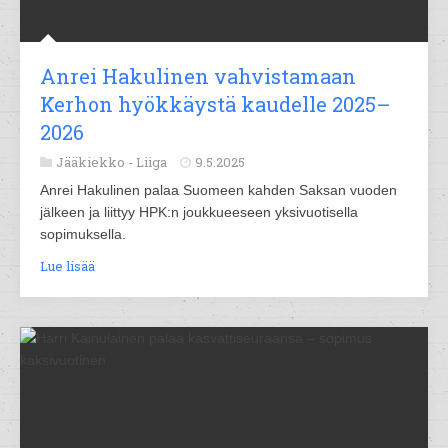
Anrei Hakulinen vahvistamaan
Kerhon hyökkäystä kaudelle 2025–
2026
Jääkiekko -
Liiga
9.5.2025
Anrei Hakulinen palaa Suomeen kahden Saksan vuoden
jälkeen ja liittyy HPK:n joukkueeseen yksivuotisella
sopimuksella.
Lue lisää