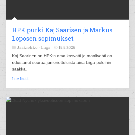
HPK purki Kaj Saarisen ja Markus
Loposen sopimukset
Jääkiekko -
Liiga
15.5.2026
Kaj Saarinen on HPK:n oma kasvatti ja maalivahti on
edustanut seuraa junioriotteluista aina Liiga-peleihin
saakka.
Lue lisää