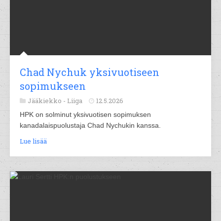
Chad Nychuk yksivuotiseen
sopimukseen
Jääkiekko -
Liiga
12.5.2026
HPK on solminut yksivuotisen sopimuksen
kanadalaispuolustaja Chad Nychukin kanssa.
Lue lisää