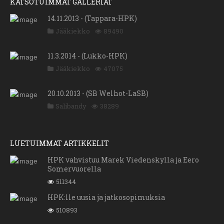
KATSOTUIMMAT GALLERIAT
14.11.2013 - (Tappara-HPK)
Jääkiekko
89490
11.3.2014 - (Lukko-HPK)
Jääkiekko
47075
20.10.2013 - (SB Welhot-LaSB)
Salibandy
38289
LUETUIMMAT ARTIKKELIT
HPK vahvistuu Marek Viedenskylla ja Eero
Somervuorella
511344
HPK:lle uusia ja jatkosopimuksia
510893