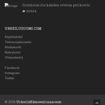
Grönholmille kahden ottelun pelikielto
510634
URHEILUSUOMI.COM
Käyttöehdot
Tietosuojalauseke
Mediakortti
Rekrytointi
Yhteystiedot
Facebook
Instagram
Twitter
© 2026
UrheiluHämeenlinna.com
.