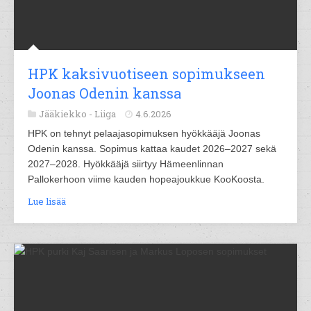
HPK kaksivuotiseen sopimukseen
Joonas Odenin kanssa
Jääkiekko -
Liiga
4.6.2026
HPK on tehnyt pelaajasopimuksen hyökkääjä Joonas
Odenin kanssa. Sopimus kattaa kaudet 2026–2027 sekä
2027–2028. Hyökkääjä siirtyy Hämeenlinnan
Pallokerhoon viime kauden hopeajoukkue KooKoosta.
Lue lisää