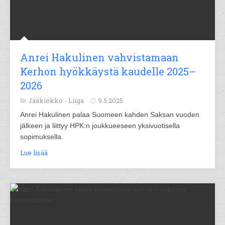
Anrei Hakulinen vahvistamaan
Kerhon hyökkäystä kaudelle 2025–
2026
Jääkiekko -
Liiga
9.5.2025
Anrei Hakulinen palaa Suomeen kahden Saksan vuoden
jälkeen ja liittyy HPK:n joukkueeseen yksivuotisella
sopimuksella.
Lue lisää