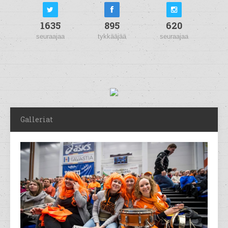
1635
895
620
seuraajaa
tykkääjää
seuraajaa
Galleriat