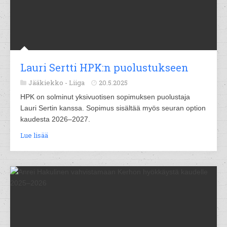
Lauri Sertti HPK:n puolustukseen
Jääkiekko -
Liiga
20.5.2025
HPK on solminut yksivuotisen sopimuksen puolustaja
Lauri Sertin kanssa. Sopimus sisältää myös seuran option
kaudesta 2026–2027.
Lue lisää