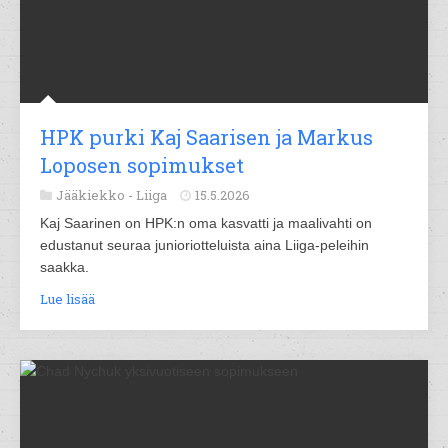
HPK purki Kaj Saarisen ja Markus
Loposen sopimukset
Jääkiekko -
Liiga
15.5.2026
Kaj Saarinen on HPK:n oma kasvatti ja maalivahti on
edustanut seuraa junioriotteluista aina Liiga-peleihin
saakka.
Lue lisää