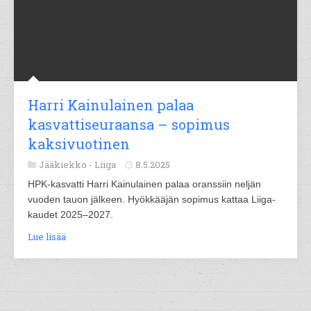
Harri Kainulainen palaa
kasvattiseuraansa – sopimus
kaksivuotinen
Jääkiekko -
Liiga
8.5.2025
HPK-kasvatti Harri Kainulainen palaa oranssiin neljän
vuoden tauon jälkeen. Hyökkääjän sopimus kattaa Liiga-
kaudet 2025–2027.
Lue lisää