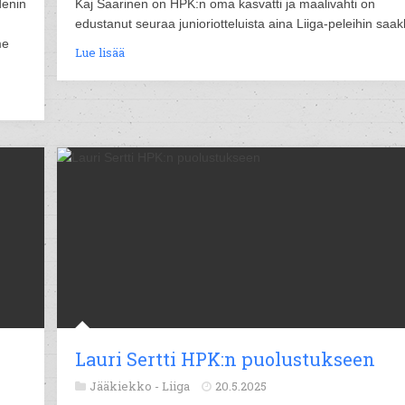
denin
Kaj Saarinen on HPK:n oma kasvatti ja maalivahti on
edustanut seuraa junioriotteluista aina Liiga-peleihin saak
me
Lue lisää
Lauri Sertti HPK:n puolustukseen
Jääkiekko -
Liiga
20.5.2025