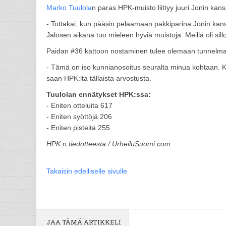
Marko Tuulola
n paras HPK-muisto liittyy juuri Jonin ka
- Tottakai, kun pääsin pelaamaan pakkiparina Jonin ka
Jalosen aikana tuo mieleen hyviä muistoja. Meillä oli sil
Paidan #36 kattoon nostaminen tulee olemaan tunnelmalli
- Tämä on iso kunnianosoitus seuralta minua kohtaan. Ko
saan HPK:lta tällaista arvostusta.
Tuulolan ennätykset HPK:ssa:
- Eniten otteluita 617
- Eniten syöttöjä 206
- Eniten pisteitä 255
HPK:n tiedotteesta / UrheiluSuomi.com
Takaisin edelliselle sivulle
JAA TÄMÄ ARTIKKELI