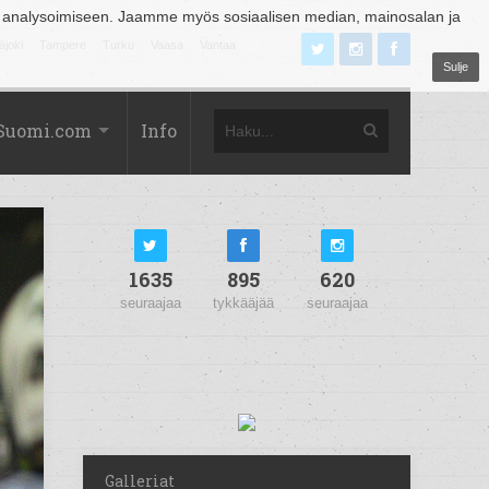
 analysoimiseen. Jaamme myös sosiaalisen median, mainosalan ja
äjoki
Tampere
Turku
Vaasa
Vantaa
Sulje
Suomi.com
Info
1635
895
620
seuraajaa
tykkääjää
seuraajaa
Galleriat