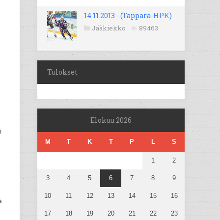
14.11.2013 - (Tappara-HPK)
Jääkiekko
89463
Tulokset
Elokuu 2026
e
i
M
T
K
T
P
L
S
1
2
3
4
5
6
7
8
9
10
11
12
13
14
15
16
ä
17
18
19
20
21
22
23