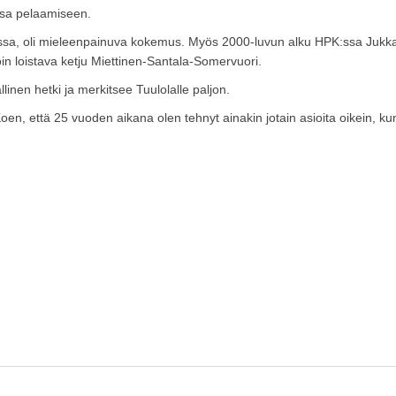
nssa pelaamiseen.
nssa, oli mieleenpainuva kokemus. Myös 2000-luvun alku HPK:ssa Jukk
loin loistava ketju Miettinen-Santala-Somervuori.
nen hetki ja merkitsee Tuulolalle paljon.
en, että 25 vuoden aikana olen tehnyt ainakin jotain asioita oikein, ku