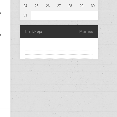
24
25
26
27
28
29
30
a
31
Linkkejä
Mainos
n