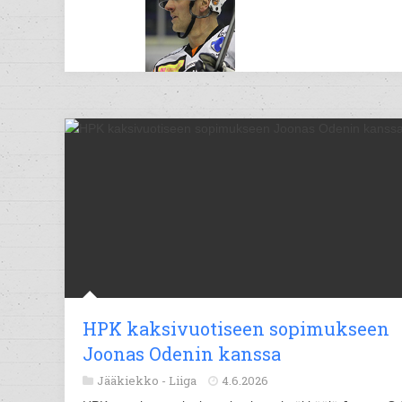
HPK kaksivuotiseen sopimukseen
Joonas Odenin kanssa
Jääkiekko -
Liiga
4.6.2026