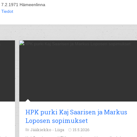
7.2.1971 Hämeenlinna
Tiedot
HPK purki Kaj Saarisen ja Markus
Loposen sopimukset
Jääkiekko -
Liiga
15.5.2026