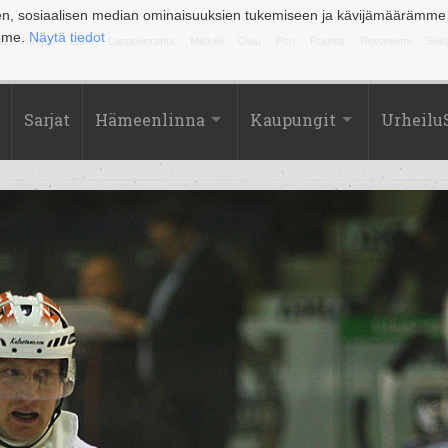
en, sosiaalisen median ominaisuuksien tukemiseen ja kävijämäärämme
amme.
Näytä tiedot
la
Kuopio
Lahti
Lappeenranta
Mikkeli
Oulu
Pori
Rauma
Rovaniemi
Sein
Sarjat
Hämeenlinna
Kaupungit
Urheilu