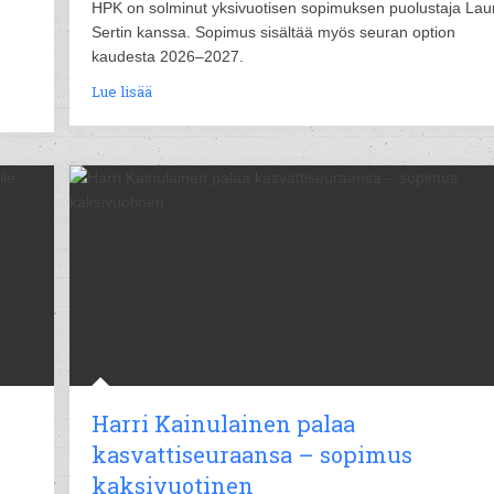
HPK on solminut yksivuotisen sopimuksen puolustaja Laur
Sertin kanssa. Sopimus sisältää myös seuran option
kaudesta 2026–2027.
Lue lisää
Harri Kainulainen palaa
kasvattiseuraansa – sopimus
kaksivuotinen