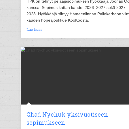
HPK on tehnyt pelaajasopimuksen hyökkääjä Joonas O
kanssa. Sopimus kattaa kaudet 2026–2027 sekä 2027–
2028. Hyökkääjä siirtyy Hämeenlinnan Pallokerhoon vii
kauden hopeajoukkue KooKoosta.
Lue lisää
Chad Nychuk yksivuotiseen
sopimukseen