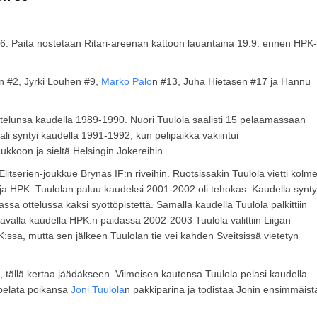
6. Paita nostetaan Ritari-areenan kattoon lauantaina 19.9. ennen HPK-
n #2, Jyrki Louhen #9,
Marko Palo
n #13, Juha Hietasen #17 ja Hannu
ttelunsa kaudella 1989-1990. Nuori Tuulola saalisti 15 pelaamassaan
li syntyi kaudella 1991-1992, kun pelipaikka vakiintui
kkoon ja sieltä Helsingin Jokereihin.
litserien-joukkue Brynäs IF:n riveihin. Ruotsissakin Tuulola vietti kolm
 ja HPK. Tuulolan paluu kaudeksi 2001-2002 oli tehokas. Kaudella synty
sa ottelussa kaksi syöttöpistettä. Samalla kaudella Tuulola palkittiin
avalla kaudella HPK:n paidassa 2002-2003 Tuulola valittiin Liigan
:ssa, mutta sen jälkeen Tuulolan tie vei kahden Sveitsissä vietetyn
 tällä kertaa jäädäkseen. Viimeisen kautensa Tuulola pelasi kaudella
 pelata poikansa
Joni Tuulola
n pakkiparina ja todistaa Jonin ensimmäist