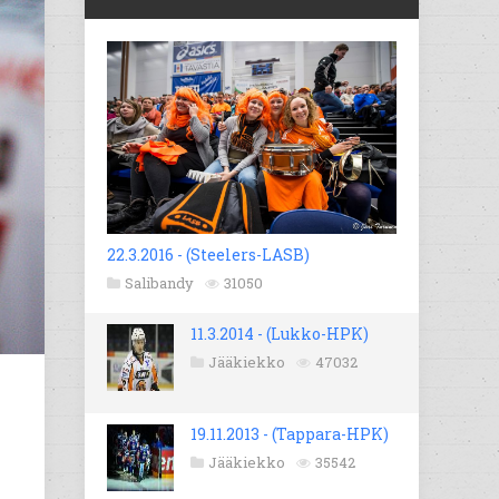
22.3.2016 - (Steelers-LASB)
Salibandy
31050
11.3.2014 - (Lukko-HPK)
Jääkiekko
47032
19.11.2013 - (Tappara-HPK)
Jääkiekko
35542