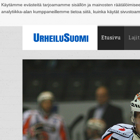
Käytämme evästeitä tarjoamamme sisällön ja mainosten räätälöimise
analytiikka-alan kumppaneillemme tietoa siitä, kuinka käytät sivusto
Suomi
Espoo
Helsinki
Hämeenlinna
Joensuu
Jyväskylä
Kouvo
Etusivu
Lajit