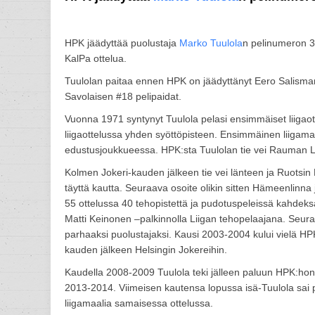
HPK jäädyttää puolustaja
Marko Tuulola
n pelinumeron 3
KalPa ottelua.
Tuulolan paitaa ennen HPK on jäädyttänyt Eero Salisma
Savolaisen #18 pelipaidat.
Vuonna 1971 syntynyt Tuulola pelasi ensimmäiset liigao
liigaottelussa yhden syöttöpisteen. Ensimmäinen liigamaa
edustusjoukkueessa. HPK:sta Tuulolan tie vei Rauman Lu
Kolmen Jokeri-kauden jälkeen tie vei länteen ja Ruotsin E
täyttä kautta. Seuraava osoite olikin sitten Hämeenlinna
55 ottelussa 40 tehopistettä ja pudotuspeleissä kahdeksas
Matti Keinonen –palkinnolla Liigan tehopelaajana. Seura
parhaaksi puolustajaksi. Kausi 2003-2004 kului vielä HPK
kauden jälkeen Helsingin Jokereihin.
Kaudella 2008-2009 Tuulola teki jälleen paluun HPK:hon,
2013-2014. Viimeisen kautensa lopussa isä-Tuulola sai
liigamaalia samaisessa ottelussa.