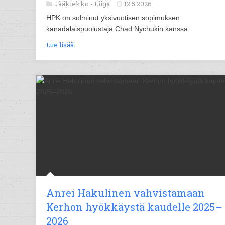
Jääkiekko -
Liiga
12.5.2026
HPK on solminut yksivuotisen sopimuksen
kanadalaispuolustaja Chad Nychukin kanssa.
Lue lisää
Anrei Hakulinen vahvistamaan
Kerhon hyökkäystä kaudelle 2025–
2026