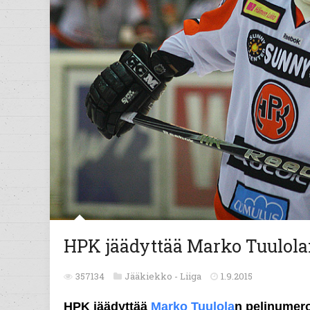
HPK jäädyttää Marko Tuulola
357134
Jääkiekko -
Liiga
1.9.2015
HPK jäädyttää
Marko Tuulola
n pelinumer