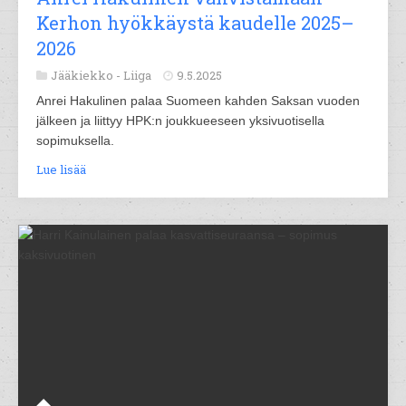
Kerhon hyökkäystä kaudelle 2025–
2026
Jääkiekko -
Liiga
9.5.2025
Anrei Hakulinen palaa Suomeen kahden Saksan vuoden
jälkeen ja liittyy HPK:n joukkueeseen yksivuotisella
sopimuksella.
Lue lisää