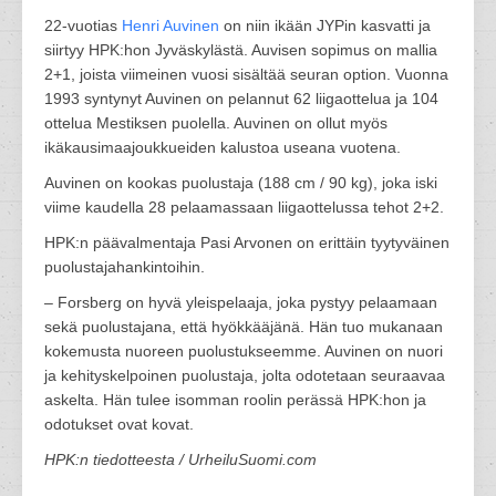
22-vuotias
Henri Auvinen
on niin ikään JYPin kasvatti ja
siirtyy HPK:hon Jyväskylästä. Auvisen sopimus on mallia
2+1, joista viimeinen vuosi sisältää seuran option. Vuonna
1993 syntynyt Auvinen on pelannut 62 liigaottelua ja 104
ottelua Mestiksen puolella. Auvinen on ollut myös
ikäkausimaajoukkueiden kalustoa useana vuotena.
Auvinen on kookas puolustaja (188 cm / 90 kg), joka iski
viime kaudella 28 pelaamassaan liigaottelussa tehot 2+2.
HPK:n päävalmentaja Pasi Arvonen on erittäin tyytyväinen
puolustajahankintoihin.
– Forsberg on hyvä yleispelaaja, joka pystyy pelaamaan
sekä puolustajana, että hyökkääjänä. Hän tuo mukanaan
kokemusta nuoreen puolustukseemme. Auvinen on nuori
ja kehityskelpoinen puolustaja, jolta odotetaan seuraavaa
askelta. Hän tulee isomman roolin perässä HPK:hon ja
odotukset ovat kovat.
HPK:n tiedotteesta / UrheiluSuomi.com