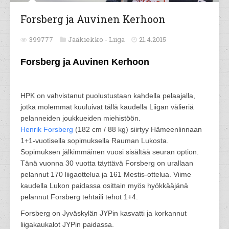
Forsberg ja Auvinen Kerhoon
399777
Jääkiekko -
Liiga
21.4.2015
Forsberg ja Auvinen Kerhoon
HPK on vahvistanut puolustustaan kahdella pelaajalla,
jotka molemmat kuuluivat tällä kaudella Liigan välieriä
pelanneiden joukkueiden miehistöön.
Henrik Forsberg
(182 cm / 88 kg) siirtyy Hämeenlinnaan
1+1-vuotisella sopimuksella Rauman Lukosta.
Sopimuksen jälkimmäinen vuosi sisältää seuran option.
Tänä vuonna 30 vuotta täyttävä Forsberg on urallaan
pelannut 170 liigaottelua ja 161 Mestis-ottelua. Viime
kaudella Lukon paidassa osittain myös hyökkääjänä
pelannut Forsberg tehtaili tehot 1+4.
Forsberg on Jyväskylän JYPin kasvatti ja korkannut
liigakaukalot JYPin paidassa.