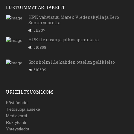
LUETUIMMAT ARTIKKELIT
HPK vahvistuu Marek Viedenskylla ja Eero
Somervuorella
511307
HPK:lle uusia ja jatkosopimuksia
510858
Grönholmille kahden ottelun pelikielto
510599
URHEILUSUOMI.COM
Käyttöehdot
Tietosuojalauseke
Mediakortti
Rekrytointi
Yhteystiedot