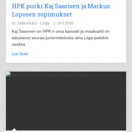
HPK purki Kaj Saarisen ja Markus
Loposen sopimukset
Jääkiekko -
Liiga
15.5.2026
Kaj Saarinen on HPK:n oma kasvatti ja maalivahti on
edustanut seuraa junioriotteluista aina Liiga-peleihin
saakka.
Lue lisää