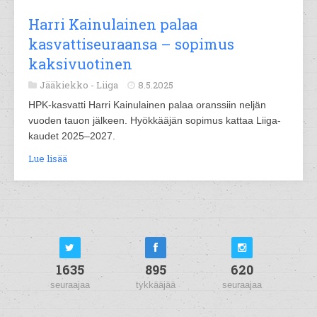
Harri Kainulainen palaa
kasvattiseuraansa – sopimus
kaksivuotinen
Jääkiekko -
Liiga
8.5.2025
HPK-kasvatti Harri Kainulainen palaa oranssiin neljän
vuoden tauon jälkeen. Hyökkääjän sopimus kattaa Liiga-
kaudet 2025–2027.
Lue lisää
1635
895
620
seuraajaa
tykkääjää
seuraajaa