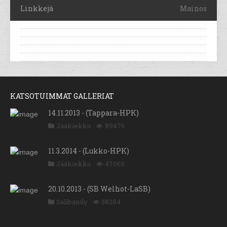
Linkkejä
Mainos
KATSOTUIMMAT GALLERIAT
14.11.2013 - (Tappara-HPK)
Jääkiekko
89476
11.3.2014 - (Lukko-HPK)
Jääkiekko
47065
20.10.2013 - (SB Welhot-LaSB)
Salibandy
38284