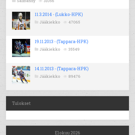
Salibandy
31056
11.3.2014 - (Lukko-HPK)
Jääkiekko
47065
19.11.2013 - (Tappara-HPK)
Jääkiekko
35549
14.11.2013 - (Tappara-HPK)
Jääkiekko
89476
Tulokset
Elokuu 2026