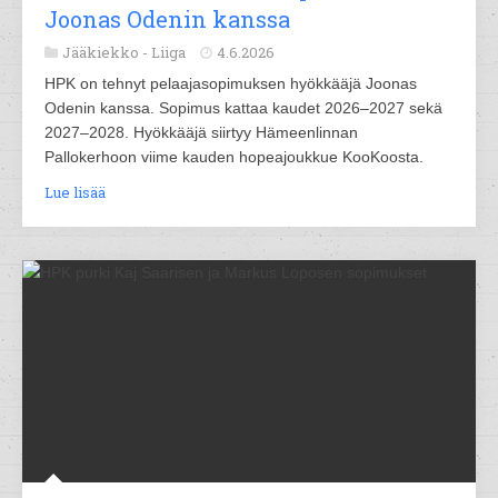
Joonas Odenin kanssa
Jääkiekko -
Liiga
4.6.2026
HPK on tehnyt pelaajasopimuksen hyökkääjä Joonas
Odenin kanssa. Sopimus kattaa kaudet 2026–2027 sekä
2027–2028. Hyökkääjä siirtyy Hämeenlinnan
Pallokerhoon viime kauden hopeajoukkue KooKoosta.
Lue lisää