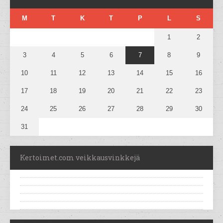
M
T
K
T
P
L
S
1
2
3
4
5
6
7
8
9
10
11
12
13
14
15
16
17
18
19
20
21
22
23
24
25
26
27
28
29
30
31
Kertoimet.com veikkausvinkkejä