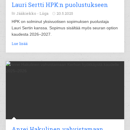
Lauri Sertti HPK:n puolustukseen
Jääkiekko -
Liiga
20.5.2025
HPK on solminut yksivuotisen sopimuksen puolustaja
Lauri Sertin kanssa. Sopimus sisältää myös seuran option
kaudesta 2026–2027.
Lue lisää
Anrei Hakulinen vahvistamaan