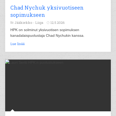
Chad Nychuk yksivuotiseen
sopimukseen
Jääkiekko -
Liiga
12.5.2026
HPK on solminut yksivuotisen sopimuksen
kanadalaispuolustaja Chad Nychukin kanssa.
Lue lisää