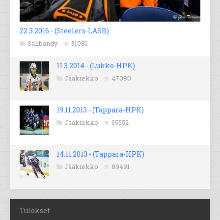
22.3.2016 - (Steelers-LASB)
Salibandy
31081
11.3.2014 - (Lukko-HPK)
Jääkiekko
47080
19.11.2013 - (Tappara-HPK)
Jääkiekko
35552
14.11.2013 - (Tappara-HPK)
Jääkiekko
89491
Tulokset