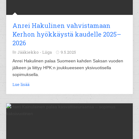
Anrei Hakulinen vahvistamaan
Kerhon hyökkäystä kaudelle 2025–
2026
Jääkiekko -
Liiga
9.5.2025
Anrei Hakulinen palaa Suomeen kahden Saksan vuoden
jälkeen ja liittyy HPK:n joukkueeseen yksivuotisella
sopimuksella.
Lue lisää