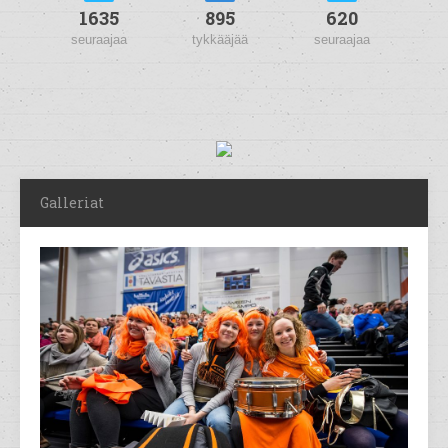
1635
895
620
seuraajaa
tykkääjää
seuraajaa
Galleriat