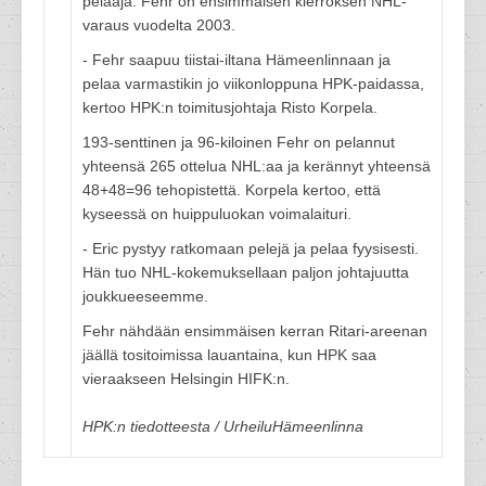
pelaaja. Fehr on ensimmäisen kierroksen NHL-
varaus vuodelta 2003.
- Fehr saapuu tiistai-iltana Hämeenlinnaan ja
pelaa varmastikin jo viikonloppuna HPK-paidassa,
kertoo HPK:n toimitusjohtaja Risto Korpela.
193-senttinen ja 96-kiloinen Fehr on pelannut
yhteensä 265 ottelua NHL:aa ja kerännyt yhteensä
48+48=96 tehopistettä. Korpela kertoo, että
kyseessä on huippuluokan voimalaituri.
- Eric pystyy ratkomaan pelejä ja pelaa fyysisesti.
Hän tuo NHL-kokemuksellaan paljon johtajuutta
joukkueeseemme.
Fehr nähdään ensimmäisen kerran Ritari-areenan
jäällä tositoimissa lauantaina, kun HPK saa
vieraakseen Helsingin HIFK:n.
HPK:n tiedotteesta / UrheiluHämeenlinna