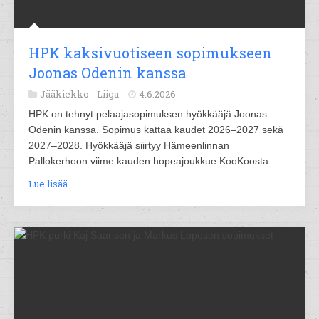
HPK kaksivuotiseen sopimukseen
Joonas Odenin kanssa
Jääkiekko -
Liiga
4.6.2026
HPK on tehnyt pelaajasopimuksen hyökkääjä Joonas
Odenin kanssa. Sopimus kattaa kaudet 2026–2027 sekä
2027–2028. Hyökkääjä siirtyy Hämeenlinnan
Pallokerhoon viime kauden hopeajoukkue KooKoosta.
Lue lisää