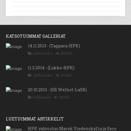
KATSOTUIMMAT GALLERIAT
14.11.2013 - (Tappara-HPK)
Jääkiekko
89490
11.3.2014 - (Lukko-HPK)
Jääkiekko
47080
20.10.2013 - (SB Welhot-LaSB)
Salibandy
38302
LUETUIMMAT ARTIKKELIT
HPK vahvistuu Marek Viedenskylla ja Eero