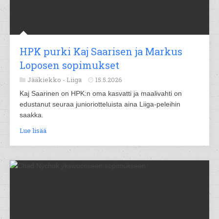
HPK purki Kaj Saarisen ja Markus
Loposen sopimukset
Jääkiekko -
Liiga
15.5.2026
Kaj Saarinen on HPK:n oma kasvatti ja maalivahti on
edustanut seuraa junioriotteluista aina Liiga-peleihin
saakka.
Lue lisää