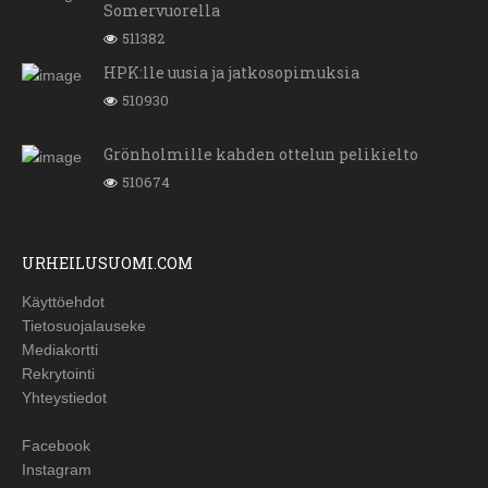
Somervuorella
511382
HPK:lle uusia ja jatkosopimuksia
510930
Grönholmille kahden ottelun pelikielto
510674
URHEILUSUOMI.COM
Käyttöehdot
Tietosuojalauseke
Mediakortti
Rekrytointi
Yhteystiedot
Facebook
Instagram