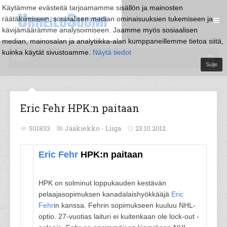
Käytämme evästeitä tarjoamamme sisällön ja mainosten
räätälöimiseen, sosiaalisen median ominaisuuksien tukemiseen ja
kävijämäärämme analysoimiseen. Jaamme myös sosiaalisen
median, mainosalan ja analytiikka-alan kumppaneillemme tietoa siitä,
kuinka käytät sivustoamme.
Näytä tiedot
Sulje
Eric Fehr HPK:n paitaan
501833
Jääkiekko -
Liiga
23.10.2012
Eric Fehr
HPK:n paitaan
HPK on solminut loppukauden kestävän
pelaajasopimuksen kanadalaishyökkääjä
Eric
Fehr
in kanssa. Fehrin sopimukseen kuuluu NHL-
optio. 27-vuotias laituri ei kuitenkaan ole lock-out -