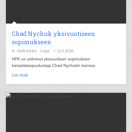
Chad Nychuk yksivuotiseen
sopimukseen
Jääkiekko -
Liiga
12.5.2026
HPK on solminut yksivuotisen sopimuksen
kanadalaispuolustaja Chad Nychukin kanssa.
Lue lisää