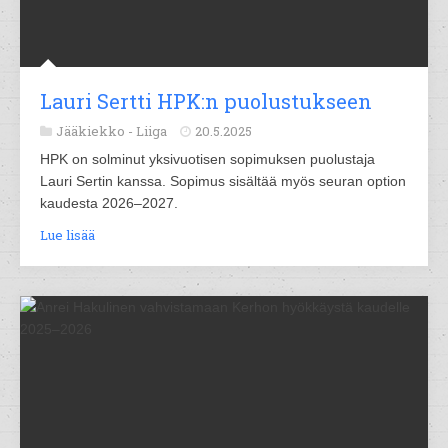
Lauri Sertti HPK:n puolustukseen
Jääkiekko -
Liiga
20.5.2025
HPK on solminut yksivuotisen sopimuksen puolustaja
Lauri Sertin kanssa. Sopimus sisältää myös seuran option
kaudesta 2026–2027.
Lue lisää