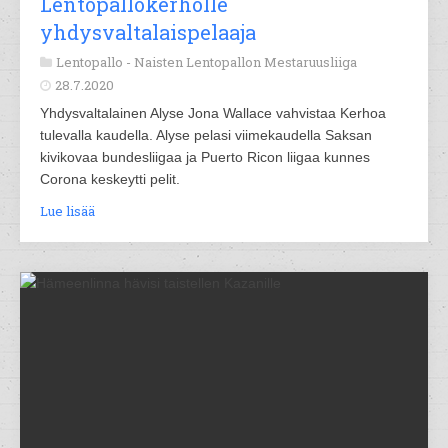
Lentopallokerholle
yhdysvaltalaispelaaja
Lentopallo -
Naisten Lentopallon Mestaruusliiga
28.7.2020
Yhdysvaltalainen Alyse Jona Wallace vahvistaa Kerhoa
tulevalla kaudella. Alyse pelasi viimekaudella Saksan
kivikovaa bundesliigaa ja Puerto Ricon liigaa kunnes
Corona keskeytti pelit.
Lue lisää