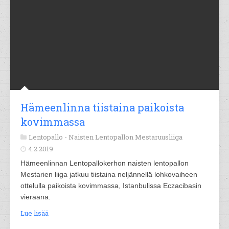
Hämeenlinna tiistaina paikoista
kovimmassa
Lentopallo -
Naisten Lentopallon Mestaruusliiga
4.2.2019
Hämeenlinnan Lentopallokerhon naisten lentopallon
Mestarien liiga jatkuu tiistaina neljännellä lohkovaiheen
ottelulla paikoista kovimmassa, Istanbulissa Eczacibasin
vieraana.
Lue lisää