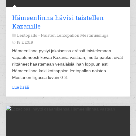
Hämeenlinna hävisi taistellen
Kazanille
Lentopallo -
Naisten Lentopallon Mestaruusliiga
19.2.2019
Hämeenlinna pystyi jokaisessa erässä taistelemaan
vapautuneesti kovaa Kazania vastaan, mutta paukut eivät
riittäneet haastamaan venäläisiä ihan loppuun asti.
Hämeenlinna koki kotitappion lentopallon naisten
Mestarien liigassa luvuin 0-3.
Lue lisää