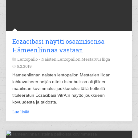
Eczacibasi näytti osaamisensa
Hämeenlinnaa vastaan
Lentopallo -
Naisten Lentopallon Mestaruusliiga
5.2.2019
Hämeenlinnan naisten lentopallon Mestarien liigan
lohkovaiheen neljäs ottelu Istanbulissa oli jälleen
maailman kovimmaksi joukkueeksi tällä hetkellä
tituleeratun Eczacibasi VitrA:n näyttö joukkueen
kovuudesta ja taidosta.
Lue lisää