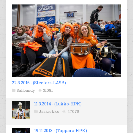
22.3.2016 - (Steelers-LASB)
Salibandy
31081
11.3.2014 - (Lukko-HPK)
Jääkiekko
47075
19.11.2013 - (Tappara-HPK)