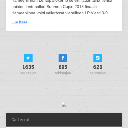
Hämeenlinnan Lentopallokerho selvitti lauantaina tiensä
naisten lentopallon Suomen Cupin 2018 finaaliin.
Hämeenlinna voitti välierässä vierailleen LP Viesti 3-0.
Lue lisää
1635
895
620
seuraajaa
tykkääjää
seuraajaa
Galleriat