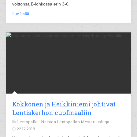
voittonsa B-lohkossa erin 3-0.
Lue lisää
Kokkonen ja Heikkiniemi johtivat
Lentiskerhon cupfinaaliin
Lentopallo -
Naisten Lentopallon Mestaruusliiga
22.12.2018