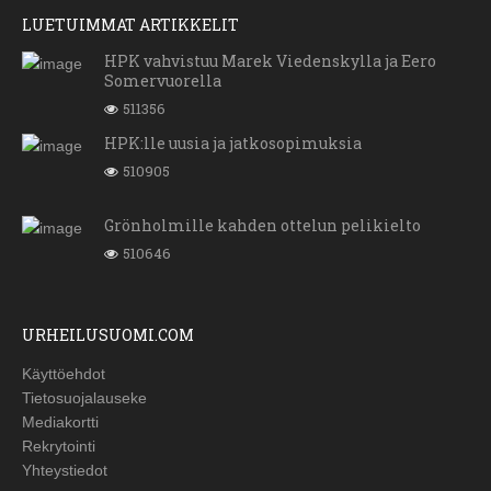
LUETUIMMAT ARTIKKELIT
HPK vahvistuu Marek Viedenskylla ja Eero
Somervuorella
511356
HPK:lle uusia ja jatkosopimuksia
510905
Grönholmille kahden ottelun pelikielto
510646
URHEILUSUOMI.COM
Käyttöehdot
Tietosuojalauseke
Mediakortti
Rekrytointi
Yhteystiedot