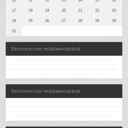
10
11
12
13
14
15
16
17
18
19
20
21
22
23
24
25
26
27
28
29
30
31
Kertoimet.com veikkausvinkkejä
Kertoimet.com veikkausvinkkejä