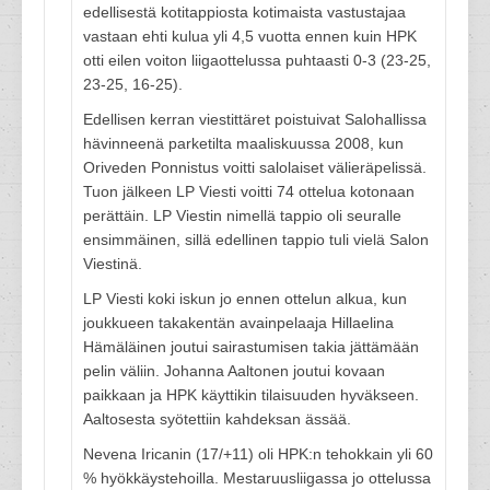
edellisestä kotitappiosta kotimaista vastustajaa
vastaan ehti kulua yli 4,5 vuotta ennen kuin HPK
otti eilen voiton liigaottelussa puhtaasti 0-3 (23-25,
23-25, 16-25).
Edellisen kerran viestittäret poistuivat Salohallissa
hävinneenä parketilta maaliskuussa 2008, kun
Oriveden Ponnistus voitti salolaiset välieräpelissä.
Tuon jälkeen LP Viesti voitti 74 ottelua kotonaan
perättäin. LP Viestin nimellä tappio oli seuralle
ensimmäinen, sillä edellinen tappio tuli vielä Salon
Viestinä.
LP Viesti koki iskun jo ennen ottelun alkua, kun
joukkueen takakentän avainpelaaja Hillaelina
Hämäläinen joutui sairastumisen takia jättämään
pelin väliin. Johanna Aaltonen joutui kovaan
paikkaan ja HPK käyttikin tilaisuuden hyväkseen.
Aaltosesta syötettiin kahdeksan ässää.
Nevena Iricanin (17/+11) oli HPK:n tehokkain yli 60
% hyökkäystehoilla. Mestaruusliigassa jo ottelussa