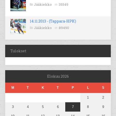
Jääkiekko
35549
14.11.2013 - (Tappara-HPK)
Jääkiekko
89490
Tulokset
Elokuu 2026
M
T
K
T
P
L
S
1
2
3
4
5
6
7
8
9