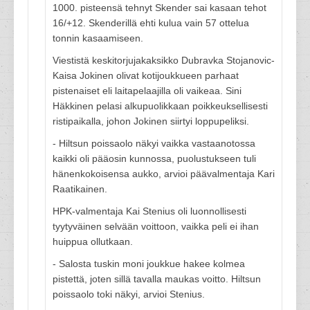
1000. pisteensä tehnyt Skender sai kasaan tehot
16/+12. Skenderillä ehti kulua vain 57 ottelua
tonnin kasaamiseen.
Viestistä keskitorjujakaksikko Dubravka Stojanovic-
Kaisa Jokinen olivat kotijoukkueen parhaat
pistenaiset eli laitapelaajilla oli vaikeaa. Sini
Häkkinen pelasi alkupuolikkaan poikkeuksellisesti
ristipaikalla, johon Jokinen siirtyi loppupeliksi.
- Hiltsun poissaolo näkyi vaikka vastaanotossa
kaikki oli pääosin kunnossa, puolustukseen tuli
hänenkokoisensa aukko, arvioi päävalmentaja Kari
Raatikainen.
HPK-valmentaja Kai Stenius oli luonnollisesti
tyytyväinen selvään voittoon, vaikka peli ei ihan
huippua ollutkaan.
- Salosta tuskin moni joukkue hakee kolmea
pistettä, joten sillä tavalla maukas voitto. Hiltsun
poissaolo toki näkyi, arvioi Stenius.