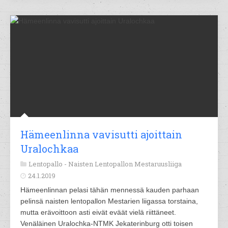
Hämeenlinna vavisutti ajoittain
Uralochkaa
Lentopallo -
Naisten Lentopallon Mestaruusliiga
24.1.2019
Hämeenlinnan pelasi tähän mennessä kauden parhaan
pelinsä naisten lentopallon Mestarien liigassa torstaina,
mutta erävoittoon asti eivät eväät vielä riittäneet.
Venäläinen Uralochka-NTMK Jekaterinburg otti toisen