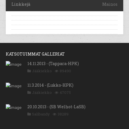
Linkkejä
Mainos
KATSOTUIMMAT GALLERIAT
14.11.2013 - (Tappara-HPK)
Jääkiekko
89490
11.3.2014 - (Lukko-HPK)
Jääkiekko
47075
20.10.2013 - (SB Welhot-LaSB)
Salibandy
38289