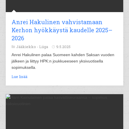
Anrei Hakulinen vahvistamaan
Kerhon hyökkäystä kaudelle 2025–
2026
Jääkiekko -
Liiga
9.5.2025
Anrei Hakulinen palaa Suomeen kahden Saksan vuoden
jälkeen ja liittyy HPK:n joukkueeseen yksivuotisella
sopimuksella.
Lue lisää