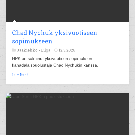
Chad Nychuk yksivuotiseen
sopimukseen
Jääkiekko -
Liiga
12.5.2026
HPK on solminut yksivuotisen sopimuksen
kanadalaispuolustaja Chad Nychukin kanssa.
Lue lisää