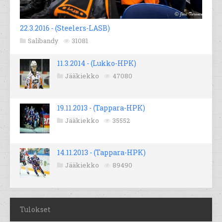
22.3.2016 - (Steelers-LASB)
Salibandy
31081
11.3.2014 - (Lukko-HPK)
Jääkiekko
47080
19.11.2013 - (Tappara-HPK)
Jääkiekko
35552
14.11.2013 - (Tappara-HPK)
Jääkiekko
89490
Tulokset