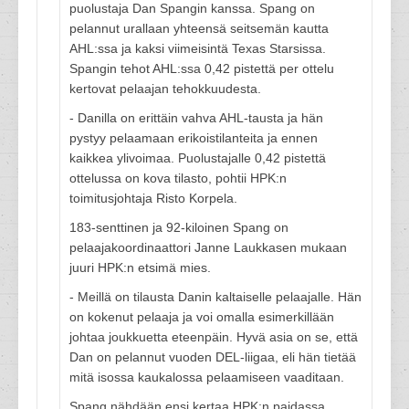
puolustaja Dan Spangin kanssa. Spang on
pelannut urallaan yhteensä seitsemän kautta
AHL:ssa ja kaksi viimeisintä Texas Starsissa.
Spangin tehot AHL:ssa 0,42 pistettä per ottelu
kertovat pelaajan tehokkuudesta.
- Danilla on erittäin vahva AHL-tausta ja hän
pystyy pelaamaan erikoistilanteita ja ennen
kaikkea ylivoimaa. Puolustajalle 0,42 pistettä
ottelussa on kova tilasto, pohtii HPK:n
toimitusjohtaja Risto Korpela.
183-senttinen ja 92-kiloinen Spang on
pelaajakoordinaattori Janne Laukkasen mukaan
juuri HPK:n etsimä mies.
- Meillä on tilausta Danin kaltaiselle pelaajalle. Hän
on kokenut pelaaja ja voi omalla esimerkillään
johtaa joukkuetta eteenpäin. Hyvä asia on se, että
Dan on pelannut vuoden DEL-liigaa, eli hän tietää
mitä isossa kaukalossa pelaamiseen vaaditaan.
Spang nähdään ensi kertaa HPK:n paidassa