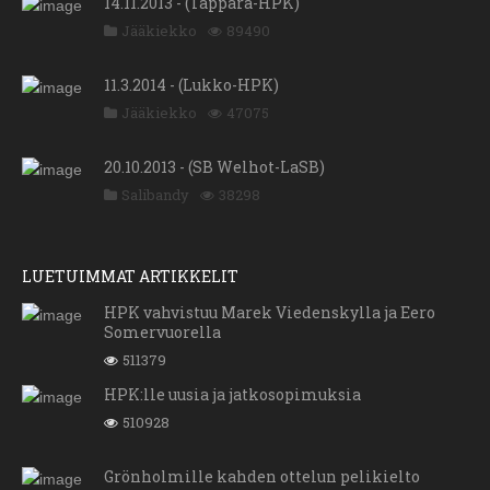
14.11.2013 - (Tappara-HPK)
Jääkiekko
89490
11.3.2014 - (Lukko-HPK)
Jääkiekko
47075
20.10.2013 - (SB Welhot-LaSB)
Salibandy
38298
LUETUIMMAT ARTIKKELIT
HPK vahvistuu Marek Viedenskylla ja Eero
Somervuorella
511379
HPK:lle uusia ja jatkosopimuksia
510928
Grönholmille kahden ottelun pelikielto