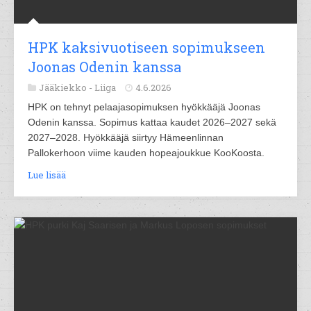
HPK kaksivuotiseen sopimukseen
Joonas Odenin kanssa
Jääkiekko -
Liiga
4.6.2026
HPK on tehnyt pelaajasopimuksen hyökkääjä Joonas
Odenin kanssa. Sopimus kattaa kaudet 2026–2027 sekä
2027–2028. Hyökkääjä siirtyy Hämeenlinnan
Pallokerhoon viime kauden hopeajoukkue KooKoosta.
Lue lisää