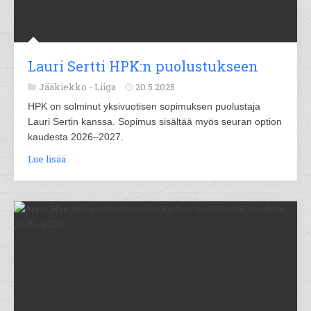
Lauri Sertti HPK:n puolustukseen
Jääkiekko -
Liiga
20.5.2025
HPK on solminut yksivuotisen sopimuksen puolustaja
Lauri Sertin kanssa. Sopimus sisältää myös seuran option
kaudesta 2026–2027.
Lue lisää