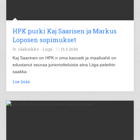
HPK purki Kaj Saarisen ja Markus
Loposen sopimukset
Jääkiekko -
Liiga
15.5.2026
Kaj Saarinen on HPK:n oma kasvatti ja maalivahti on
edustanut seuraa junioriotteluista aina Liiga-peleihin
saakka.
Lue lisää