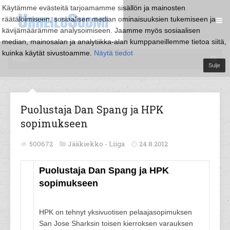
Käytämme evästeitä tarjoamamme sisällön ja mainosten
räätälöimiseen, sosiaalisen median ominaisuuksien tukemiseen ja
kävijämäärämme analysoimiseen. Jaamme myös sosiaalisen
median, mainosalan ja analytiikka-alan kumppaneillemme tietoa siitä,
kuinka käytät sivustoamme.
Näytä tiedot
Sulje
Puolustaja Dan Spang ja HPK
sopimukseen
500672
Jääkiekko -
Liiga
24.8.2012
Puolustaja Dan Spang ja HPK
sopimukseen
HPK on tehnyt yksivuotisen pelaajasopimuksen
San Jose Sharksin toisen kierroksen varauksen