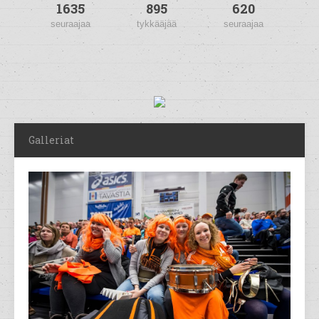
1635
895
620
seuraajaa
tykkääjää
seuraajaa
Galleriat