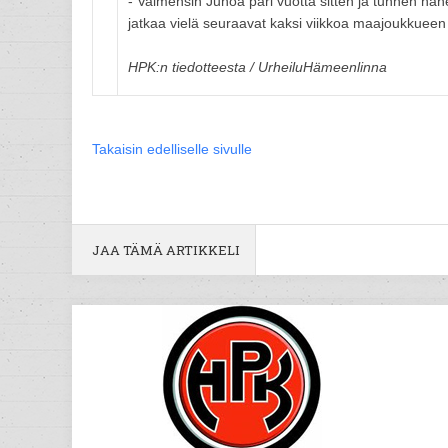
- Valmensin Juhoa pari vuotta sitten ja tunnen hän
jatkaa vielä seuraavat kaksi viikkoa maajoukkue
HPK:n tiedotteesta / UrheiluHämeenlinna
Takaisin edelliselle sivulle
JAA TÄMÄ ARTIKKELI