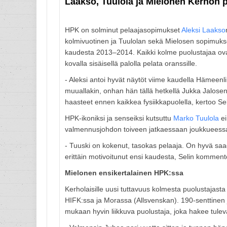
Laakso, Tuulola ja Mielonen Kerhon 
HPK on solminut pelaajasopimukset
Aleksi Laakso
kolmivuotinen ja Tuulolan sekä Mielosen sopimukset
kaudesta 2013–2014. Kaikki kolme puolustajaa ov
kovalla sisäisellä palolla pelata oranssille.
- Aleksi antoi hyvät näytöt viime kaudella Hämeen
muuallakin, onhan hän tällä hetkellä Jukka Jalose
haasteet ennen kaikkea fysiikkapuolella, kertoo Sel
HPK-ikoniksi ja senseiksi kutsuttu
Marko Tuulola
ei
valmennusjohdon toiveen jatkaessaan joukkueess
- Tuuski on kokenut, tasokas pelaaja. On hyvä sa
erittäin motivoitunut ensi kaudesta, Selin komment
Mielonen ensikertalainen HPK:ssa
Kerholaisille uusi tuttavuus kolmesta puolustajas
HIFK:ssa ja Morassa (Allsvenskan). 190-senttinen 
mukaan hyvin liikkuva puolustaja, joka hakee tuleva