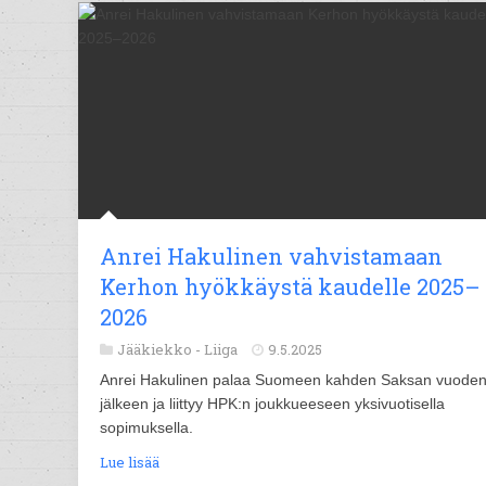
Anrei Hakulinen vahvistamaan
Kerhon hyökkäystä kaudelle 2025–
2026
Jääkiekko -
Liiga
9.5.2025
Anrei Hakulinen palaa Suomeen kahden Saksan vuode
jälkeen ja liittyy HPK:n joukkueeseen yksivuotisella
sopimuksella.
Lue lisää