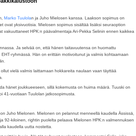
pakkikalustoon
n,
Marko Tuulola
n ja Juho Mielosen kanssa. Laakson sopimus on
 ovat yksivuotisia. Mielosen sopimus sisältää lisäksi seuraoption
at vakuuttaneet HPK:n päävalmentaja Ari-Pekka Selinin ennen kaikkea
linnassa. Ja selvää on, että hänen taitavuutensa on huomattu
n EHT-ryhmässä. Hän on erittäin motivoitunut ja valmis kohtaamaan
in.
 ollut vielä valmis laittamaan hokkareita naulaan vaan täyttää
a.
ada hänet joukkueeseen, sillä kokemusta on huima määrä. Tuuski on
oi 41-vuotiaan Tuulolan jatkosopimusta.
ta on Juho Mielonen. Mielonen on pelannut menneellä kaudella Ässissä,
ja 92-kiloinen, rightin puolelta pelaava Mielonen HPK:n valmennuksen
lla kaudella uutta nostetta.