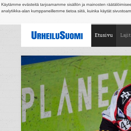
Käytämme evästeitä tarjoamamme sisällön ja mainosten räätälöimise
analytiikka-alan kumppaneillemme tietoa siitä, kuinka käytät sivusto
Suomi
Espoo
Helsinki
Hämeenlinna
Joensuu
Jyväskylä
Kouvo
Etusivu
Lajit