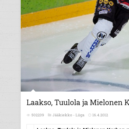
Laakso, Tuulola ja Mielonen
502239
Jääkiekko -
Liiga
16.4.2012