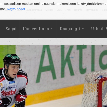
en, sosiaalisen median ominaisuuksien tukemiseen ja kävijämäärämme
amme.
Näytä tiedot
la
Kuopio
Lahti
Lappeenranta
Mikkeli
Oulu
Pori
Rauma
Rovaniemi
Sein
Sarjat
Hämeenlinna
Kaupungit
Urheilu