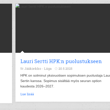
Lauri Sertti HPK:n puolustukseen
Jääkiekko -
Liiga
20.5.2025
HPK on solminut yksivuotisen sopimuksen puolustaja Laur
Sertin kanssa. Sopimus sisältää myös seuran option
kaudesta 2026–2027.
Lue lisää