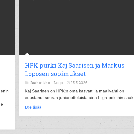
HPK purki Kaj Saarisen ja Markus
Loposen sopimukset
Jääkiekko -
Liiga
15.5.2026
denin
Kaj Saarinen on HPK:n oma kasvatti ja maalivahti on
edustanut seuraa junioriotteluista aina Liiga-peleihin saak
me
Lue lisää