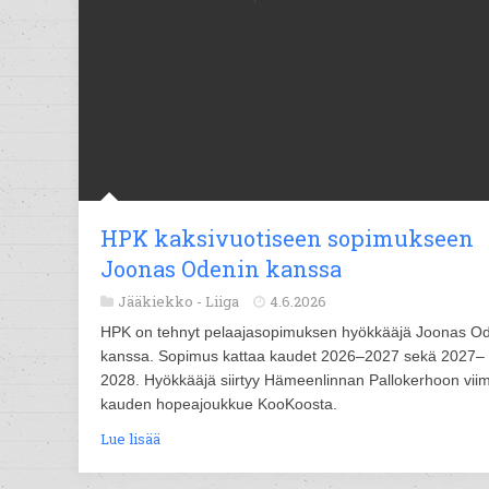
HPK kaksivuotiseen sopimukseen
Joonas Odenin kanssa
Jääkiekko -
Liiga
4.6.2026
HPK on tehnyt pelaajasopimuksen hyökkääjä Joonas O
kanssa. Sopimus kattaa kaudet 2026–2027 sekä 2027–
2028. Hyökkääjä siirtyy Hämeenlinnan Pallokerhoon vii
kauden hopeajoukkue KooKoosta.
Lue lisää