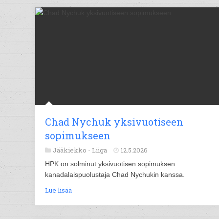
Chad Nychuk yksivuotiseen
sopimukseen
Jääkiekko -
Liiga
12.5.2026
HPK on solminut yksivuotisen sopimuksen
kanadalaispuolustaja Chad Nychukin kanssa.
Lue lisää