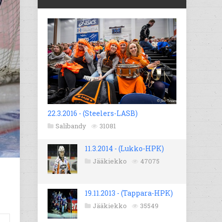
22.3.2016 - (Steelers-LASB)
Salibandy
31081
11.3.2014 - (Lukko-HPK)
Jääkiekko
47075
19.11.2013 - (Tappara-HPK)
Jääkiekko
35549