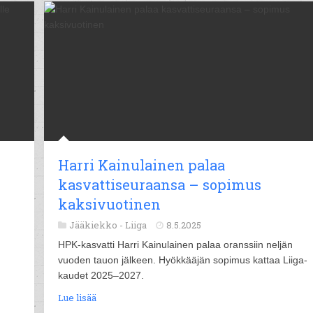
Harri Kainulainen palaa
kasvattiseuraansa – sopimus
kaksivuotinen
Jääkiekko -
Liiga
8.5.2025
n
HPK-kasvatti Harri Kainulainen palaa oranssiin neljän
vuoden tauon jälkeen. Hyökkääjän sopimus kattaa Liiga-
kaudet 2025–2027.
Lue lisää