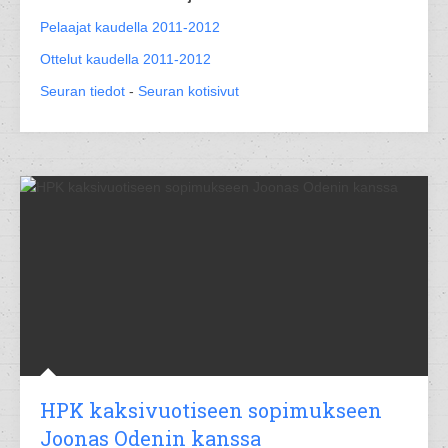
Pelaajat kaudella 2011-2012
Ottelut kaudella 2011-2012
Seuran tiedot
-
Seuran kotisivut
HPK kaksivuotiseen sopimukseen
Joonas Odenin kanssa