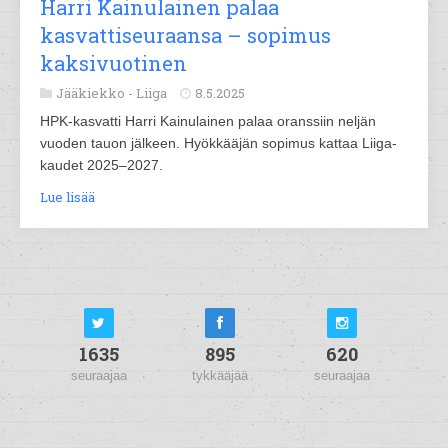
Harri Kainulainen palaa
kasvattiseuraansa – sopimus
kaksivuotinen
Jääkiekko -
Liiga
8.5.2025
HPK-kasvatti Harri Kainulainen palaa oranssiin neljän
vuoden tauon jälkeen. Hyökkääjän sopimus kattaa Liiga-
kaudet 2025–2027.
Lue lisää
1635
895
620
seuraajaa
tykkääjää
seuraajaa