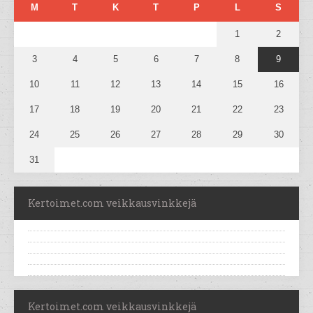
M
T
K
T
P
L
S
1
2
3
4
5
6
7
8
9
10
11
12
13
14
15
16
17
18
19
20
21
22
23
24
25
26
27
28
29
30
31
Kertoimet.com veikkausvinkkejä
Kertoimet.com veikkausvinkkejä