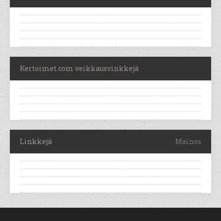
Kertoimet.com veikkausvinkkejä
Linkkejä
Mainos