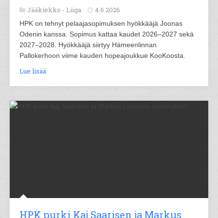
Jääkiekko -
Liiga
4.6.2026
HPK on tehnyt pelaajasopimuksen hyökkääjä Joonas
Odenin kanssa. Sopimus kattaa kaudet 2026–2027 sekä
2027–2028. Hyökkääjä siirtyy Hämeenlinnan
Pallokerhoon viime kauden hopeajoukkue KooKoosta.
Lue lisää
HPK purki Kaj Saarisen ja Markus