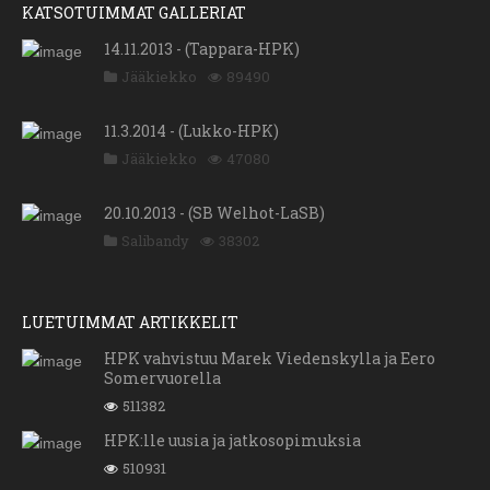
KATSOTUIMMAT GALLERIAT
14.11.2013 - (Tappara-HPK)
Jääkiekko
89490
11.3.2014 - (Lukko-HPK)
Jääkiekko
47080
20.10.2013 - (SB Welhot-LaSB)
Salibandy
38302
LUETUIMMAT ARTIKKELIT
HPK vahvistuu Marek Viedenskylla ja Eero
Somervuorella
511382
HPK:lle uusia ja jatkosopimuksia
510931