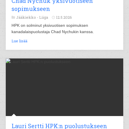
Chad Nychuk yksivuotiseen
sopimukseen
Jääkiekko -
Liiga
12.5.2026
HPK on solminut yksivuotisen sopimuksen
kanadalaispuolustaja Chad Nychukin kanssa.
Lue lisää
Lauri Sertti HPK:n puolustukseen