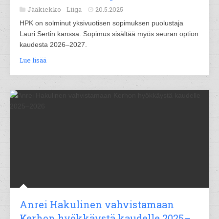
Jääkiekko -
Liiga
20.5.2025
HPK on solminut yksivuotisen sopimuksen puolustaja
Lauri Sertin kanssa. Sopimus sisältää myös seuran option
kaudesta 2026–2027.
Lue lisää
Anrei Hakulinen vahvistamaan
Kerhon hyökkäystä kaudelle 2025–