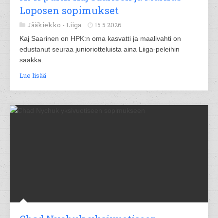
Loposen sopimukset
Jääkiekko -
Liiga
15.5.2026
Kaj Saarinen on HPK:n oma kasvatti ja maalivahti on
edustanut seuraa junioriotteluista aina Liiga-peleihin
saakka.
Lue lisää