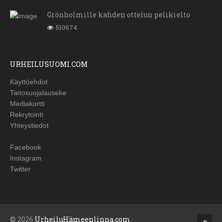
Grönholmille kahden ottelun pelikielto
510674
URHEILUSUOMI.COM
Käyttöehdot
Tietosuojalauseke
Mediakortti
Rekrytointi
Yhteystiedot
Facebook
Instagram
Twitter
© 2026
UrheiluHämeenlinna.com
.