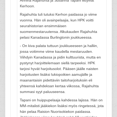
Annina Rajahuhta ja Susanna Tapani liittyivät
Kerhoon.
Rajahuhta tuli tutuksi Kerhon paidassa jo viime
vuonna. Hän oli avainpelaajia, kun HPK voitti
seurahistorian ensimmäisen
suomenmestaruutensa. Alkukauden Rajahuhta
pelasi Kanadassa Burlingtonin joukkueessa.
- On kiva palata tuttuun joukkueeseen ja halliin,
jossa voitimme viime kaudella mestaruuden.
Viihdyin Kanadassa ja pidin kulttuurista, mutta en
pystynyt harjoittelemaan siellä tarpeeksi. HPK
tarjosi hyvät harjoitusolot. Pääsen jäälle naisten
harjoitusten lisäksi lukiopoikien aamujäille ja
maanantaisin pidettäviin taitoharjoituksiin eli
yhteensä kahdeksan kertaa viikossa, Rajahuhta
summasi syyt paluuseensa.
Tapani on huippupelaaja kahdessa lajissa. Hän on
MM-mitalisti jääkiekon lisäksi myös ringetessä, jota
hän pelaa Raision Nuorisokiekon paidassa.