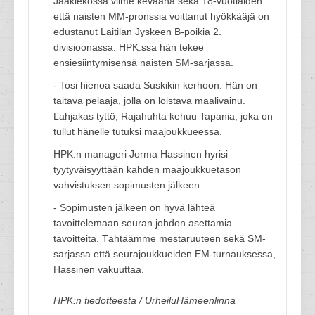
Jääkiekossa viime keväänä sekä 18-vuotiaiden
että naisten MM-pronssia voittanut hyökkääjä on
edustanut Laitilan Jyskeen B-poikia 2.
divisioonassa. HPK:ssa hän tekee
ensiesiintymisensä naisten SM-sarjassa.
- Tosi hienoa saada Suskikin kerhoon. Hän on
taitava pelaaja, jolla on loistava maalivainu.
Lahjakas tyttö, Rajahuhta kehuu Tapania, joka on
tullut hänelle tutuksi maajoukkueessa.
HPK:n manageri Jorma Hassinen hyrisi
tyytyväisyyttään kahden maajoukkuetason
vahvistuksen sopimusten jälkeen.
- Sopimusten jälkeen on hyvä lähteä
tavoittelemaan seuran johdon asettamia
tavoitteita. Tähtäämme mestaruuteen sekä SM-
sarjassa että seurajoukkueiden EM-turnauksessa,
Hassinen vakuuttaa.
HPK:n tiedotteesta / UrheiluHämeenlinna