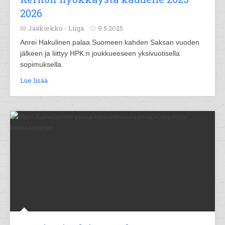
2026
Jääkiekko -
Liiga
9.5.2025
Anrei Hakulinen palaa Suomeen kahden Saksan vuoden
jälkeen ja liittyy HPK:n joukkueeseen yksivuotisella
sopimuksella.
Lue lisää