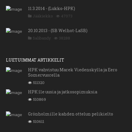
11.3.2014 - (Lukko-HPK)
Jääkiekko
47073
20.10.2013 - (SB Welhot-LaSB)
Salibandy
38288
LUETUIMMAT ARTIKKELIT
HPK vahvistuu Marek Viedenskylla ja Eero
Somervuorella
511320
HPK:lle uusia ja jatkosopimuksia
510869
Grönholmille kahden ottelun pelikielto
510611