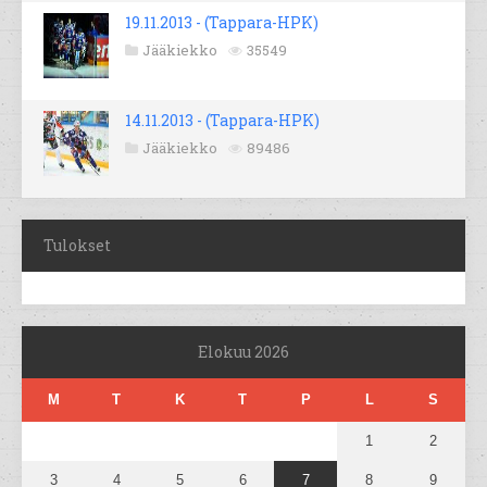
19.11.2013 - (Tappara-HPK)
Jääkiekko
35549
14.11.2013 - (Tappara-HPK)
Jääkiekko
89486
Tulokset
Elokuu 2026
M
T
K
T
P
L
S
1
2
3
4
5
6
7
8
9