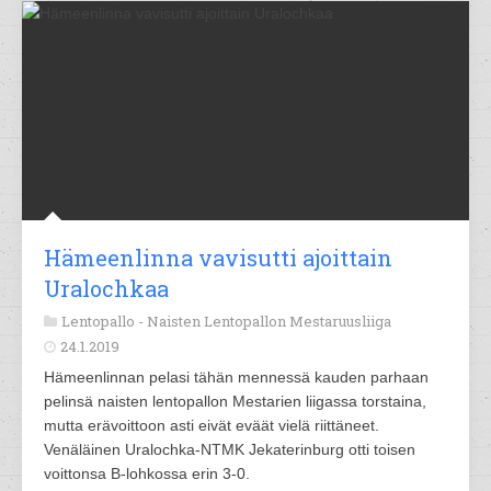
Hämeenlinna vavisutti ajoittain
Uralochkaa
Lentopallo -
Naisten Lentopallon Mestaruusliiga
24.1.2019
Hämeenlinnan pelasi tähän mennessä kauden parhaan
pelinsä naisten lentopallon Mestarien liigassa torstaina,
mutta erävoittoon asti eivät eväät vielä riittäneet.
Venäläinen Uralochka-NTMK Jekaterinburg otti toisen
voittonsa B-lohkossa erin 3-0.