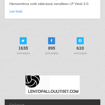
Hämeenlinna voitti välierässä vierailleen LP Viesti 3-0.
Lue lisää
1635
895
620
seuraajaa
tykkääjää
seuraajaa
Galleriat