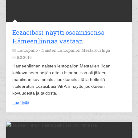
Eczacibasi näytti osaamisensa
Hämeenlinnaa vastaan
Lentopallo -
Naisten Lentopallon Mestaruusliiga
5.2.2019
Hämeenlinnan naisten lentopallon Mestarien liigan
lohkovaiheen neljäs ottelu Istanbulissa oli jälleen
maailman kovimmaksi joukkueeksi tällä hetkellä
tituleeratun Eczacibasi VitrA:n näyttö joukkueen
kovuudesta ja taidosta.
Lue lisää