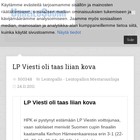
Käytämme evästeitä tarjoamamme sisällön ja mainosten
räätälöimiseen, sosiaalisen median ominaisuuksien tukemiseen ja
kävijämäärämme analysoimiseen. Jaamme myös sosiaalisen
median, mainosalan ja analytiikka-alan kumppaneillemme tietoa siitä,
kuinka käytät sivustoamme.
Näytä tiedot
Sulje
LP Viesti oli taas liian kova
500348
Lentopallo -
Lentopallon Mestaruusliiga
24.11.2011
LP Viesti oli taas liian kova
HPK ei pystynyt estämään LP Viestin voittojunaa,
vaan salolaiset menivät Suomen cupin finaaliin
kaatamalla Kerhon Hämeenkaaressa erin 3-1 (22-