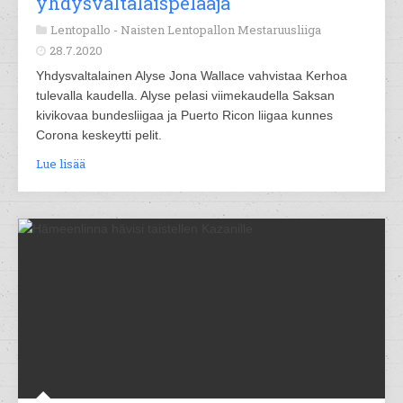
yhdysvaltalaispelaaja
Lentopallo -
Naisten Lentopallon Mestaruusliiga
28.7.2020
Yhdysvaltalainen Alyse Jona Wallace vahvistaa Kerhoa
tulevalla kaudella. Alyse pelasi viimekaudella Saksan
kivikovaa bundesliigaa ja Puerto Ricon liigaa kunnes
Corona keskeytti pelit.
Lue lisää