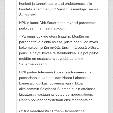
henkeä ja tunnelmaa, pitäisi ehdottomasti olla
kaudella enemmän, LP Viestin valmentaja Teemu
Sarna arvioi.
HPK:n luotsi Dirk Sauermann myönsi paremman
joukkueen menneen jatkoon.
- Parempi joukkue eteni finaaliin. Meidän on
parannettava pieniä asioita, joista osa tulee myös
kokemuksen ja iän myötä. Ensimmäisessä erässä
joukkue näytti hyvää taisteluhenkeä. Helpot pallot
meidän on osattava hyödyntää paremmin,
Sauermann sanoi.
HPK joutuu tulemaan kuukausia toimeen ilman
passariaan ja kapteeniaan Noora Lainesaloa.
Lainesalo loukkasi polvensa pari viikkoa
aikaisemmin Säkylässä Suomen cupin ottelussa
LiigaEuraa vastaan ja joutuu polvioperaatioon.
Hänen polvena tähystetään ensi maanantaina.
HPK:n tiedotteesta / UrheiluHämeenlinna