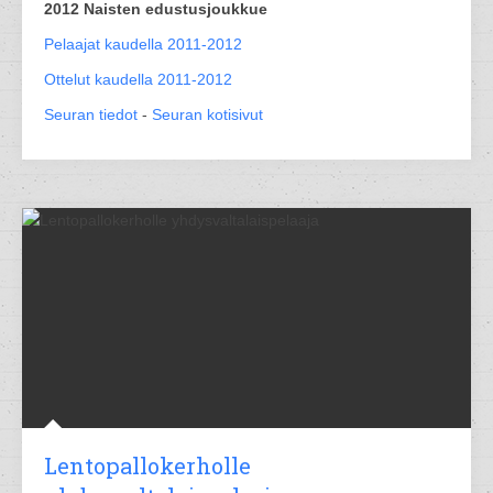
2012 Naisten edustusjoukkue
Pelaajat kaudella 2011-2012
Ottelut kaudella 2011-2012
Seuran tiedot
-
Seuran kotisivut
Lentopallokerholle