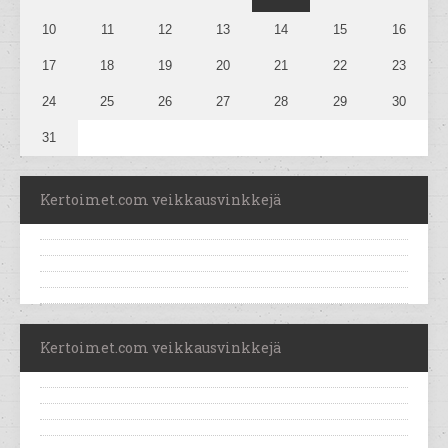
10
11
12
13
14
15
16
17
18
19
20
21
22
23
24
25
26
27
28
29
30
31
Kertoimet.com veikkausvinkkejä
Kertoimet.com veikkausvinkkejä