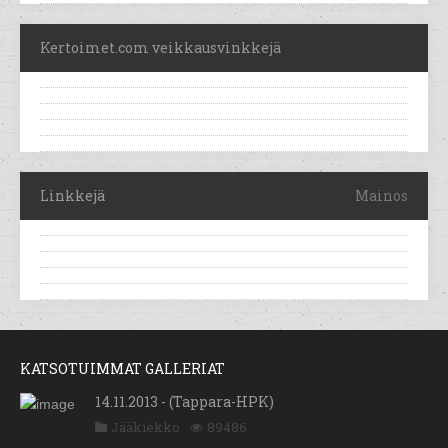
Kertoimet.com veikkausvinkkejä
Linkkejä
Mainos
KATSOTUIMMAT GALLERIAT
14.11.2013 - (Tappara-HPK)
Jääkiekko
89486