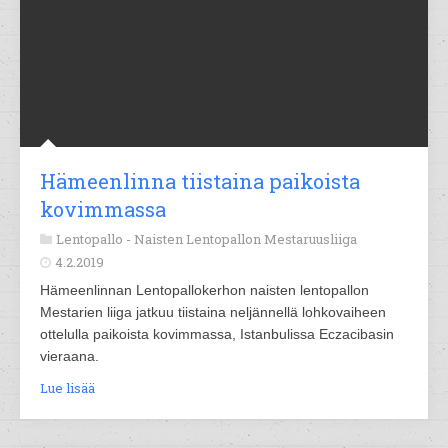
Hämeenlinna tiistaina paikoista
kovimmassa
Lentopallo -
Naisten Lentopallon Mestaruusliiga
4.2.2019
Hämeenlinnan Lentopallokerhon naisten lentopallon
Mestarien liiga jatkuu tiistaina neljännellä lohkovaiheen
ottelulla paikoista kovimmassa, Istanbulissa Eczacibasin
vieraana.
Lue lisää