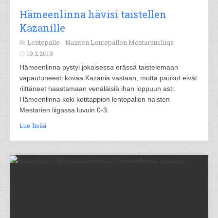
Hämeenlinna hävisi taistellen
Kazanille
Lentopallo -
Naisten Lentopallon Mestaruusliiga
19.2.2019
Hämeenlinna pystyi jokaisessa erässä taistelemaan
vapautuneesti kovaa Kazania vastaan, mutta paukut eivät
riittäneet haastamaan venäläisiä ihan loppuun asti.
Hämeenlinna koki kotitappion lentopallon naisten
Mestarien liigassa luvuin 0-3.
Lue lisää