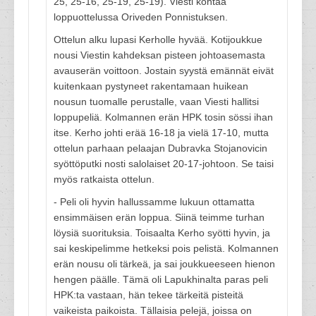
25, 25-16, 25-19, 25-19). Viesti kohtaa
loppuottelussa Oriveden Ponnistuksen.
Ottelun alku lupasi Kerholle hyvää. Kotijoukkue
nousi Viestin kahdeksan pisteen johtoasemasta
avauserän voittoon. Jostain syystä emännät eivät
kuitenkaan pystyneet rakentamaan huikean
nousun tuomalle perustalle, vaan Viesti hallitsi
loppupeliä. Kolmannen erän HPK tosin sössi ihan
itse. Kerho johti erää 16-18 ja vielä 17-10, mutta
ottelun parhaan pelaajan Dubravka Stojanovicin
syöttöputki nosti salolaiset 20-17-johtoon. Se taisi
myös ratkaista ottelun.
- Peli oli hyvin hallussamme lukuun ottamatta
ensimmäisen erän loppua. Siinä teimme turhan
löysiä suorituksia. Toisaalta Kerho syötti hyvin, ja
sai keskipelimme hetkeksi pois pelistä. Kolmannen
erän nousu oli tärkeä, ja sai joukkueeseen hienon
hengen päälle. Tämä oli Lapukhinalta paras peli
HPK:ta vastaan, hän tekee tärkeitä pisteitä
vaikeista paikoista. Tällaisia pelejä, joissa on