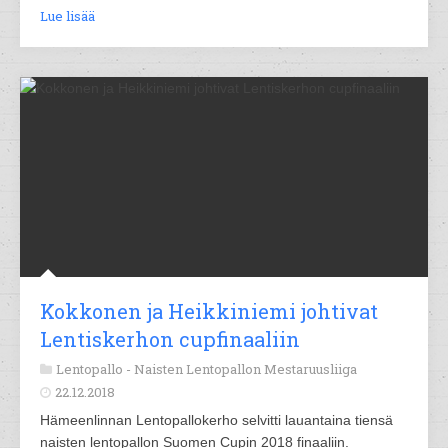
Lue lisää
Kokkonen ja Heikkiniemi johtivat
Lentiskerhon cupfinaaliin
Lentopallo -
Naisten Lentopallon Mestaruusliiga
22.12.2018
Hämeenlinnan Lentopallokerho selvitti lauantaina tiensä
naisten lentopallon Suomen Cupin 2018 finaaliin.