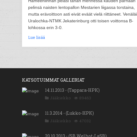
Hämeenlinnan pelasi tähän mennessä kauden parhaan
pelinsä naisten lentopallon Mestarien liigassa torstaina,
mutta erävoittoon asti eivät eväät vielä riittäneet. Venälä
Uralochka-NTMK Jekaterinburg otti toisen voittonsa B-
lohkossa erin 3-0.
Lue lisää
KATSOTUIMMAT GALLERIAT
14.11.2013 - (Tappara-HPK)
Jääkiekko
89463
11.3.2014 - (Lukko-HPK)
Jääkiekko
47032
20.10.2013 - (SB Welhot-LaSB)