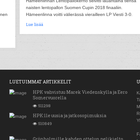
Hämeenlinnan Lentopallokerho selvitti lauantaina tiensä
naisten lentopallon Suomen Cupin 2018 finaaliin.
inen
Hämeenlinna voitti välierässä vierailleen LP Viesti 3-0.
Lue lisää
LUETUIMMAT ARTIKKELIT
U
HPK vahvistuu Marek Viedenskylla ja Eero
K
Somervuorella
T
511298
M
R
HPK:lle uusia ja jatkosopimuksia
Y
510849
F
Grönholmille kahden ottelun pelikielto