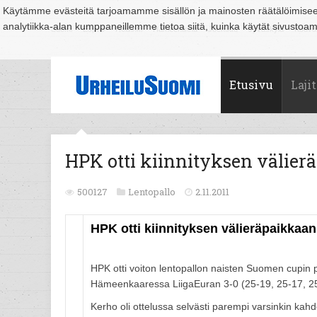
Käytämme evästeitä tarjoamamme sisällön ja mainosten räätälöimise
analytiikka-alan kumppaneillemme tietoa siitä, kuinka käytät sivusto
Suomi
Espoo
Helsinki
Hämeenlinna
Joensuu
Jyväskylä
Kouvo
Etusivu
Lajit
HPK otti kiinnityksen välie
500127
Lentopallo
2.11.2011
HPK otti kiinnityksen välieräpaikkaan
HPK otti voiton lentopallon naisten Suomen cupin 
Hämeenkaaressa LiigaEuran 3-0 (25-19, 25-17, 25
Kerho oli ottelussa selvästi parempi varsinkin ka