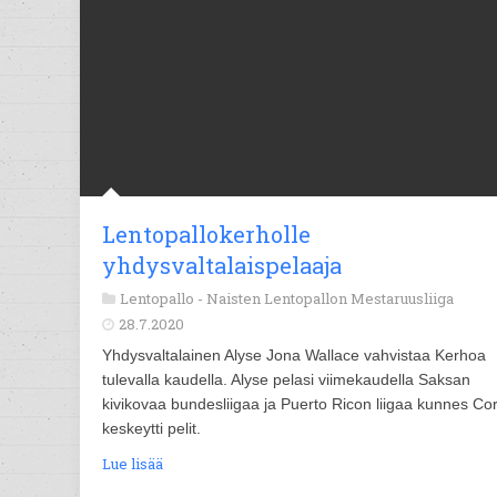
Lentopallokerholle
yhdysvaltalaispelaaja
Lentopallo -
Naisten Lentopallon Mestaruusliiga
28.7.2020
Yhdysvaltalainen Alyse Jona Wallace vahvistaa Kerhoa
tulevalla kaudella. Alyse pelasi viimekaudella Saksan
kivikovaa bundesliigaa ja Puerto Ricon liigaa kunnes Co
keskeytti pelit.
Lue lisää