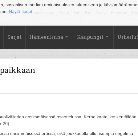
en, sosiaalisen median ominaisuuksien tukemiseen ja kävijämäärämme
amme.
Näytä tiedot
la
Kuopio
Lahti
Lappeenranta
Mikkeli
Oulu
Pori
Rauma
Rovaniemi
Sein
Sarjat
Hämeenlinna
Kaupungit
Urheilu
räpaikkaan
puolivälierien ensimmäisessä osaottelussa. Kerho kaatoi kotikentällään
-20).
hdessa ensimmäisessä erässä, eikä joukkueella ollut isompia ongelmia