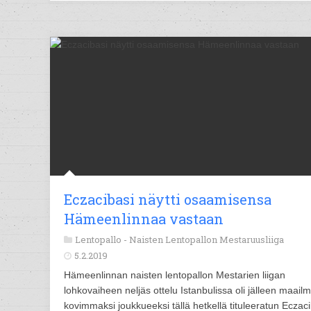
Eczacibasi näytti osaamisensa
Hämeenlinnaa vastaan
Lentopallo -
Naisten Lentopallon Mestaruusliiga
5.2.2019
Hämeenlinnan naisten lentopallon Mestarien liigan
lohkovaiheen neljäs ottelu Istanbulissa oli jälleen maail
kovimmaksi joukkueeksi tällä hetkellä tituleeratun Eczac