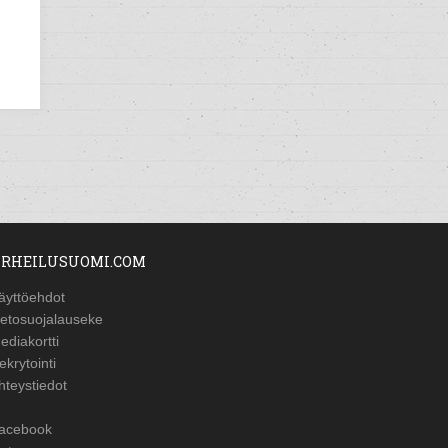
RHEILUSUOMI.COM
äyttöehdot
ietosuojalauseke
ediakortti
ekrytointi
hteystiedot
acebook