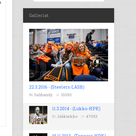
a
Galleriat
22.3.2016 - (Steelers-LASB)
Salibandy
31050
11.3.2014 - (Lukko-HPK)
Jääkiekko
47053
19.11.2013 - (Tappara-HPK)