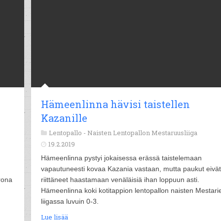
Hämeenlinna hävisi taistellen
Kazanille
Lentopallo -
Naisten Lentopallon Mestaruusliiga
19.2.2019
Hämeenlinna pystyi jokaisessa erässä taistelemaan
vapautuneesti kovaa Kazania vastaan, mutta paukut eivät
rona
riittäneet haastamaan venäläisiä ihan loppuun asti.
Hämeenlinna koki kotitappion lentopallon naisten Mestari
liigassa luvuin 0-3.
Lue lisää