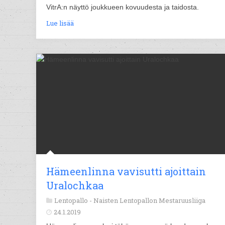
VitrA:n näyttö joukkueen kovuudesta ja taidosta.
Lue lisää
Hämeenlinna vavisutti ajoittain
Uralochkaa
Lentopallo -
Naisten Lentopallon Mestaruusliiga
24.1.2019