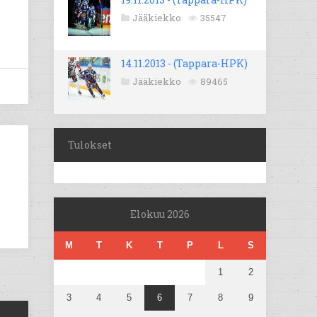
Jääkiekko
35547
14.11.2013 - (Tappara-HPK)
Jääkiekko
89465
Tulokset
Elokuu 2026
M
T
K
T
P
L
S
1
2
3
4
5
6
7
8
9