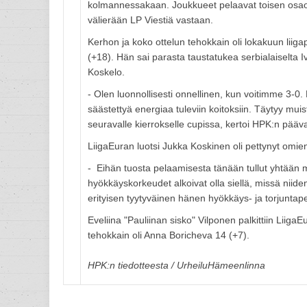
kolmannessakaan. Joukkueet pelaavat toisen osaott
välierään LP Viestiä vastaan.
Kerhon ja koko ottelun tehokkain oli lokakuun liiga
(+18). Hän sai parasta taustatukea serbialaiselta I
Koskelo.
- Olen luonnollisesti onnellinen, kun voitimme 3-0.
säästettyä energiaa tuleviin koitoksiin. Täytyy muis
seuravalle kierrokselle cupissa, kertoi HPK:n pää
LiigaEuran luotsi Jukka Koskinen oli pettynyt omie
- Eihän tuosta pelaamisesta tänään tullut yhtään
hyökkäyskorkeudet alkoivat olla siellä, missä niiden 
erityisen tyytyväinen hänen hyökkäys- ja torjuntape
Eveliina "Pauliinan sisko" Vilponen palkittiin Liig
tehokkain oli Anna Boricheva 14 (+7).
HPK:n tiedotteesta / UrheiluHämeenlinna