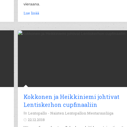
vieraana.
Lue lisää
Kokkonen ja Heikkiniemi johtivat
Lentiskerhon cupfinaaliin
Lentopallo -
Naisten Lentopallon Mestaruusliiga
22.12.2018