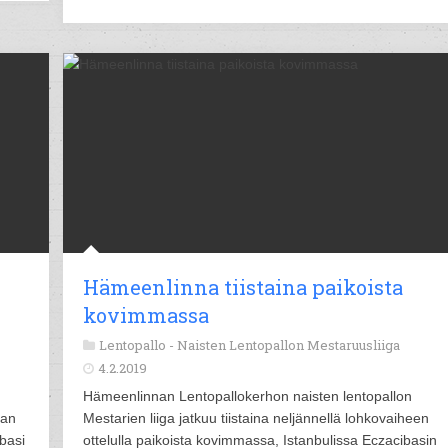
Hämeenlinna tiistaina paikoista
kovimmassa
Lentopallo -
Naisten Lentopallon Mestaruusliiga
4.2.2019
Hämeenlinnan Lentopallokerhon naisten lentopallon
man
Mestarien liiga jatkuu tiistaina neljännellä lohkovaiheen
ibasi
ottelulla paikoista kovimmassa, Istanbulissa Eczacibasin