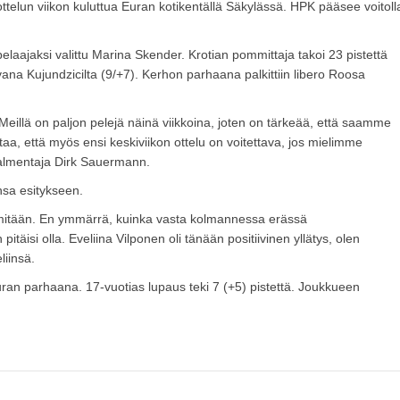
elun viikon kuluttua Euran kotikentällä Säkylässä. HPK pääsee voitoll
pelaajaksi valittu Marina Skender. Krotian pommittaja takoi 23 pistettä
vana Kujundzicilta (9/+7). Kerhon parhaana palkittiin libero Roosa
 Meillä on paljon pelejä näinä viikkoina, joten on tärkeää, että saamme
taa, että myös ensi keskiviikon ottelu on voitettava, jos mielimme
valmentaja Dirk Sauermann.
nsa esitykseen.
 mitään. En ymmärrä, kuinka vasta kolmannessa erässä
pitäisi olla. Eveliina Vilponen oli tänään positiivinen yllätys, olen
liinsä.
aEuran parhaana. 17-vuotias lupaus teki 7 (+5) pistettä. Joukkueen