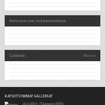
Kertoimet.com veikkausvinkkejä
Linkkejä
Mainos
KATSOTUIMMAT GALLERIAT
14.11.2013 - (Tappara-HPK)