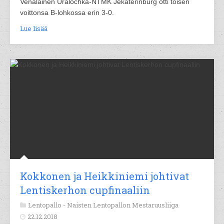
Venäläinen Uralochka-NTMK Jekaterinburg otti toisen
voittonsa B-lohkossa erin 3-0.
Lue lisää
Kokkonen ja Heikkiniemi johtivat
Lentiskerhon cupfinaaliin
Lentopallo -
Naisten Lentopallon Mestaruusliiga
22.12.2018