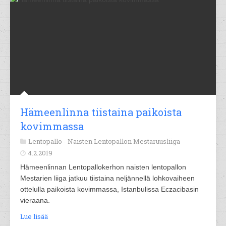
Hämeenlinna tiistaina paikoista
kovimmassa
Lentopallo -
Naisten Lentopallon Mestaruusliiga
4.2.2019
Hämeenlinnan Lentopallokerhon naisten lentopallon
Mestarien liiga jatkuu tiistaina neljännellä lohkovaiheen
ottelulla paikoista kovimmassa, Istanbulissa Eczacibasin
vieraana.
Lue lisää