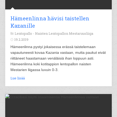
Hämeenlinna hävisi taistellen
Kazanille
Lentopallo -
Naisten Lentopallon Mestaruusliiga
19.2.2019
Hämeenlinna pystyi jokaisessa erässä taistelemaan
vapautuneesti kovaa Kazania vastaan, mutta paukut eivät
riittäneet haastamaan venäläisiä ihan loppuun asti.
Hämeenlinna koki kotitappion lentopallon naisten
Mestarien liigassa luvuin 0-3.
Lue lisää