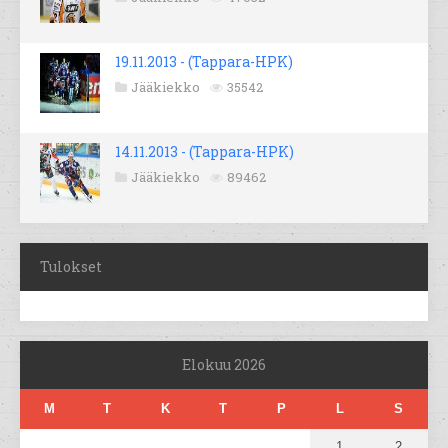
19.11.2013 - (Tappara-HPK)
Jääkiekko
35542
14.11.2013 - (Tappara-HPK)
Jääkiekko
89462
Tulokset
Elokuu 2026
M
T
K
T
P
L
S
1
2