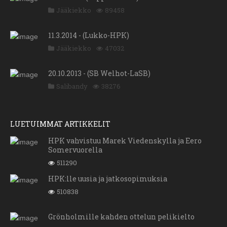
Jääkiekko
89458
11.3.2014 - (Lukko-HPK)
Jääkiekko
47032
20.10.2013 - (SB Welhot-LaSB)
Salibandy
38276
LUETUIMMAT ARTIKKELIT
HPK vahvistuu Marek Viedenskylla ja Eero
Somervuorella
511290
HPK:lle uusia ja jatkosopimuksia
510838
Grönholmille kahden ottelun pelikielto