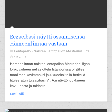
Eczacibasi näytti osaamisensa
Hämeenlinnaa vastaan
Lentopallo -
Naisten Lentopallon Mestaruusliiga
5.2.2019
Hämeenlinnan naisten lentopallon Mestarien liigan
lohkovaiheen neljäs ottelu Istanbulissa oli jälleen
maailman kovimmaksi joukkueeksi tällä hetkellä
tituleeratun Eczacibasi VitrA:n näyttö joukkueen
kovuudesta ja taidosta.
Lue lisää