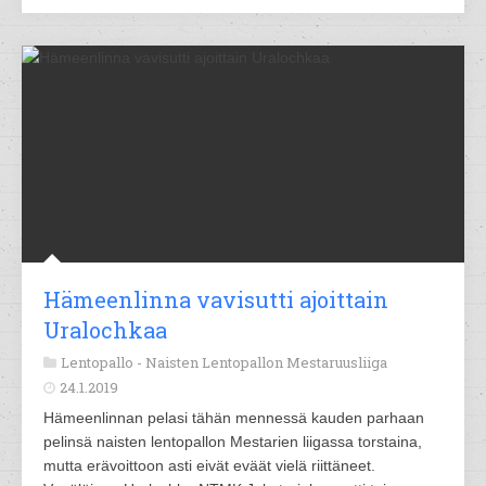
Hämeenlinna vavisutti ajoittain
Uralochkaa
Lentopallo -
Naisten Lentopallon Mestaruusliiga
24.1.2019
Hämeenlinnan pelasi tähän mennessä kauden parhaan
pelinsä naisten lentopallon Mestarien liigassa torstaina,
mutta erävoittoon asti eivät eväät vielä riittäneet.