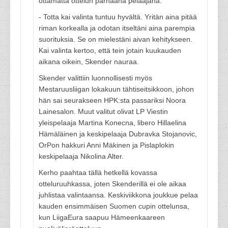
ottamatta ottelun parhaana pelaajana.
- Totta kai valinta tuntuu hyvältä. Yritän aina pitää
riman korkealla ja odotan itseltäni aina parempia
suorituksia. Se on mielestäni aivan kehitykseen.
Kai valinta kertoo, että tein jotain kuukauden
aikana oikein, Skender nauraa.
Skender valittiin luonnollisesti myös
Mestaruusliigan lokakuun tähtiseitsikkoon, johon
hän sai seurakseen HPK:sta passariksi Noora
Lainesalon. Muut valitut olivat LP Viestin
yleispelaaja Martina Konecna, libero Hillaelina
Hämäläinen ja keskipelaaja Dubravka Stojanovic,
OrPon hakkuri Anni Mäkinen ja Pislaplokin
keskipelaaja Nikolina Alter.
Kerho paahtaa tällä hetkellä kovassa
otteluruuhkassa, joten Skenderillä ei ole aikaa
juhlistaa valintaansa. Keskiviikkona joukkue pelaa
kauden ensimmäisen Suomen cupin ottelunsa,
kun LiigaEura saapuu Hämeenkaareen