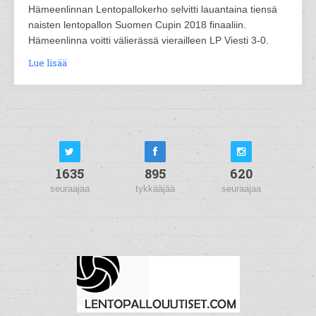
Hämeenlinnan Lentopallokerho selvitti lauantaina tiensä
naisten lentopallon Suomen Cupin 2018 finaaliin.
Hämeenlinna voitti välierässä vierailleen LP Viesti 3-0.
Lue lisää
1635
895
620
seuraajaa
tykkääjää
seuraajaa