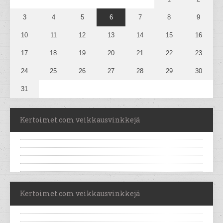
3
4
5
6
7
8
9
10
11
12
13
14
15
16
17
18
19
20
21
22
23
24
25
26
27
28
29
30
31
Kertoimet.com veikkausvinkkejä
Kertoimet.com veikkausvinkkejä