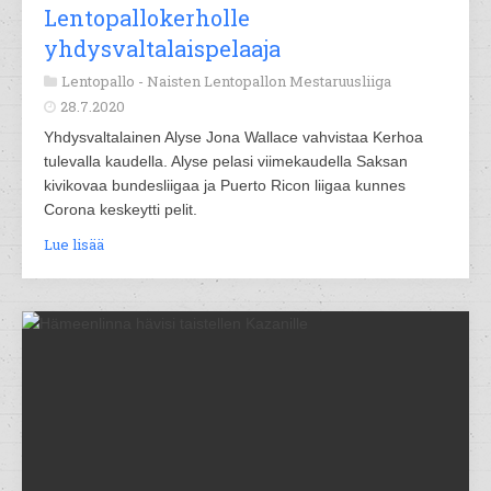
Lentopallokerholle
yhdysvaltalaispelaaja
Lentopallo -
Naisten Lentopallon Mestaruusliiga
28.7.2020
Yhdysvaltalainen Alyse Jona Wallace vahvistaa Kerhoa
tulevalla kaudella. Alyse pelasi viimekaudella Saksan
kivikovaa bundesliigaa ja Puerto Ricon liigaa kunnes
Corona keskeytti pelit.
Lue lisää