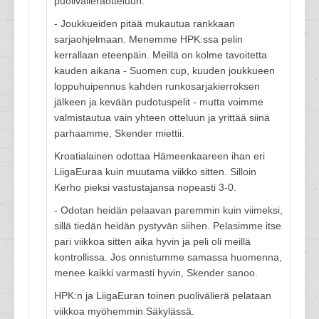
puolivälieräotteluun.
- Joukkueiden pitää mukautua rankkaan
sarjaohjelmaan. Menemme HPK:ssa pelin
kerrallaan eteenpäin. Meillä on kolme tavoitetta
kauden aikana - Suomen cup, kuuden joukkueen
loppuhuipennus kahden runkosarjakierroksen
jälkeen ja kevään pudotuspelit - mutta voimme
valmistautua vain yhteen otteluun ja yrittää siinä
parhaamme, Skender miettii.
Kroatialainen odottaa Hämeenkaareen ihan eri
LiigaEuraa kuin muutama viikko sitten. Silloin
Kerho pieksi vastustajansa nopeasti 3-0.
- Odotan heidän pelaavan paremmin kuin viimeksi,
sillä tiedän heidän pystyvän siihen. Pelasimme itse
pari viikkoa sitten aika hyvin ja peli oli meillä
kontrollissa. Jos onnistumme samassa huomenna,
menee kaikki varmasti hyvin, Skender sanoo.
HPK:n ja LiigaEuran toinen puolivälierä pelataan
viikkoa myöhemmin Säkylässä.