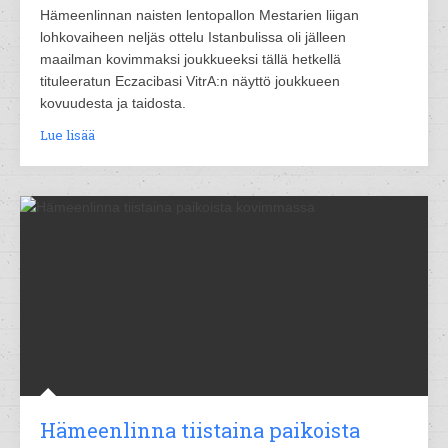
Hämeenlinnan naisten lentopallon Mestarien liigan
lohkovaiheen neljäs ottelu Istanbulissa oli jälleen
maailman kovimmaksi joukkueeksi tällä hetkellä
tituleeratun Eczacibasi VitrA:n näyttö joukkueen
kovuudesta ja taidosta.
Lue lisää
Hämeenlinna tiistaina paikoista