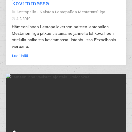
kovimmassa
Lentopallo -
Naisten Lentopallon Mestaruusliiga
4.2.2019
Hämeenlinnan Lentopallokerhon naisten lentopallon
Mestarien liiga jatkuu tiistaina neljännellä lohkovaiheen
ottelulla paikoista kovimmassa, Istanbulissa Eczacibasin
vieraana.
Lue lisää