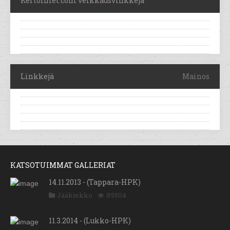
Kertoimet.com veikkausvinkkejä
Linkkejä
Mainos
KATSOTUIMMAT GALLERIAT
14.11.2013 - (Tappara-HPK)
Jääkiekko
89504
11.3.2014 - (Lukko-HPK)