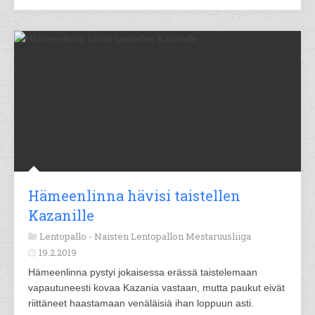
Hämeenlinna hävisi taistellen
Kazanille
Lentopallo -
Naisten Lentopallon Mestaruusliiga
19.2.2019
Hämeenlinna pystyi jokaisessa erässä taistelemaan
vapautuneesti kovaa Kazania vastaan, mutta paukut eivät
riittäneet haastamaan venäläisiä ihan loppuun asti.