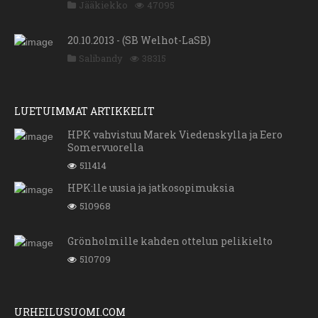
Jääkiekko
47095
20.10.2013 - (SB Welhot-LaSB)
Salibandy
38315
LUETUIMMAT ARTIKKELIT
HPK vahvistuu Marek Viedenskylla ja Eero
Somervuorella
511414
HPK:lle uusia ja jatkosopimuksia
510968
Grönholmille kahden ottelun pelikielto
510709
URHEILUSUOMI.COM