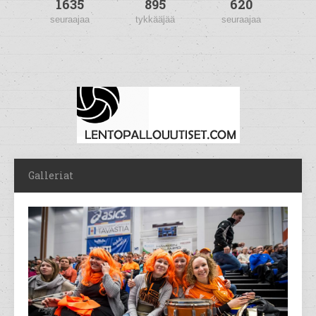
1635
895
620
seuraajaa
tykkääjää
seuraajaa
Galleriat