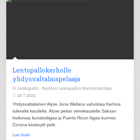
Lentopallokerholle
yhdysvaltalaispelaaja
Lentopallo -
Naisten Lentopallon Mestaruusliiga
28.7.2020
Yhdysvaltalainen Alyse Jona Wallace vahvistaa Kerhoa
tulevalla kaudella. Alyse pelasi viimekaudella Saksan
kivikovaa bundesliigaa ja Puerto Ricon liigaa kunnes
Corona keskeytti pelit.
Lue lisää