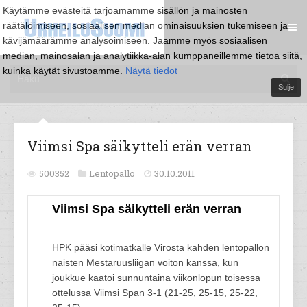
Käytämme evästeitä tarjoamamme sisällön ja mainosten
räätälöimiseen, sosiaalisen median ominaisuuksien tukemiseen ja
kävijämäärämme analysoimiseen. Jaamme myös sosiaalisen
median, mainosalan ja analytiikka-alan kumppaneillemme tietoa siitä,
kuinka käytät sivustoamme.
Näytä tiedot
Sulje
Viimsi Spa säikytteli erän verran
500352
Lentopallo
30.10.2011
Viimsi Spa säikytteli erän verran
HPK pääsi kotimatkalle Virosta kahden lentopallon
naisten Mestaruusliigan voiton kanssa, kun
joukkue kaatoi sunnuntaina viikonlopun toisessa
ottelussa Viimsi Span 3-1 (21-25, 25-15, 25-22,