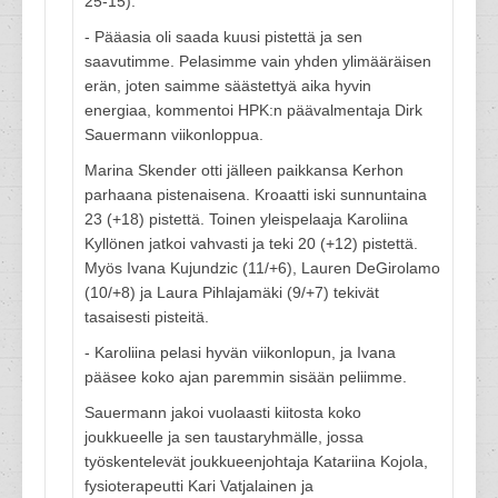
25-15).
- Pääasia oli saada kuusi pistettä ja sen
saavutimme. Pelasimme vain yhden ylimääräisen
erän, joten saimme säästettyä aika hyvin
energiaa, kommentoi HPK:n päävalmentaja Dirk
Sauermann viikonloppua.
Marina Skender otti jälleen paikkansa Kerhon
parhaana pistenaisena. Kroaatti iski sunnuntaina
23 (+18) pistettä. Toinen yleispelaaja Karoliina
Kyllönen jatkoi vahvasti ja teki 20 (+12) pistettä.
Myös Ivana Kujundzic (11/+6), Lauren DeGirolamo
(10/+8) ja Laura Pihlajamäki (9/+7) tekivät
tasaisesti pisteitä.
- Karoliina pelasi hyvän viikonlopun, ja Ivana
pääsee koko ajan paremmin sisään peliimme.
Sauermann jakoi vuolaasti kiitosta koko
joukkueelle ja sen taustaryhmälle, jossa
työskentelevät joukkueenjohtaja Katariina Kojola,
fysioterapeutti Kari Vatjalainen ja