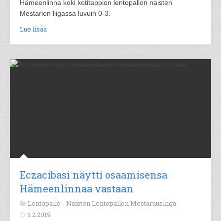
Hämeenlinna koki kotitappion lentopallon naisten
Mestarien liigassa luvuin 0-3.
Lue lisää
Eczacibasi näytti osaamisensa
Hämeenlinnaa vastaan
Lentopallo -
Naisten Lentopallon Mestaruusliiga
5.2.2019