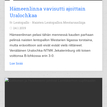
Hämeenlinna vavisutti ajoittain
Uralochkaa
Lentopallo -
Naisten Lentopallon Mestaruusliiga
24.1.2019
Hämeenlinnan pelasi tähän mennessä kauden parhaan
pelinsä naisten lentopallon Mestarien liigassa torstaina,
mutta erävoittoon asti eivät eväät vielä riittäneet.
Venäläinen Uralochka-NTMK Jekaterinburg otti toisen
voittonsa B-lohkossa erin 3-0.
Lue lisää