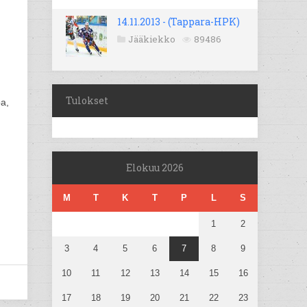
14.11.2013 - (Tappara-HPK)
Jääkiekko
89486
Tulokset
a,
Elokuu 2026
M
T
K
T
P
L
S
1
2
3
4
5
6
7
8
9
10
11
12
13
14
15
16
17
18
19
20
21
22
23