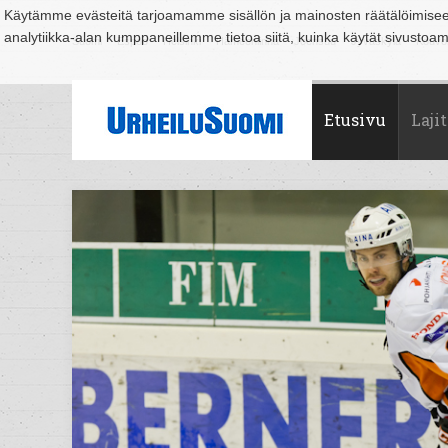
Käytämme evästeitä tarjoamamme sisällön ja mainosten räätälöimise
analytiikka-alan kumppaneillemme tietoa siitä, kuinka käytät sivusto
Suomi
Espoo
Helsinki
Hämeenlinna
Joensuu
Jyväskylä
Kouvo
Etusivu
Lajit