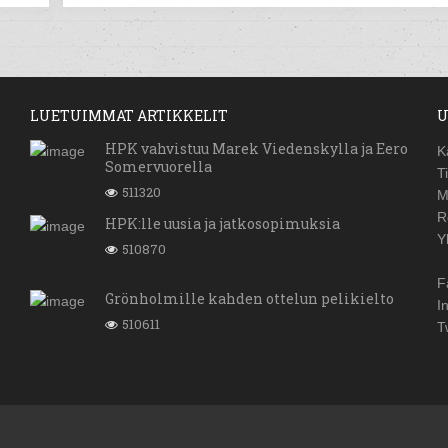
LUETUIMMAT ARTIKKELIT
U
HPK vahvistuu Marek Viedenskylla ja Eero
K
Somervuorella
T
511320
M
R
HPK:lle uusia ja jatkosopimuksia
Y
510870
F
Grönholmille kahden ottelun pelikielto
I
510611
T