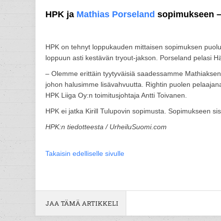
HPK ja
Mathias Porseland
sopimukseen – 
HPK on tehnyt loppukauden mittaisen sopimuksen puol
loppuun asti kestävän tryout-jakson. Porseland pelasi
– Olemme erittäin tyytyväisiä saadessamme Mathiaksen 
johon halusimme lisävahvuutta. Rightin puolen pelaajan
HPK Liiga Oy:n toimitusjohtaja Antti Toivanen.
HPK ei jatka Kirill Tulupovin sopimusta. Sopimukseen sisä
HPK:n tiedotteesta / UrheiluSuomi.com
Takaisin edelliselle sivulle
JAA TÄMÄ ARTIKKELI