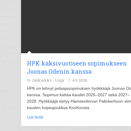
HPK kaksivuotiseen sopimukseen
Joonas Odenin kanssa
Jääkiekko -
Liiga
4.6.2026
HPK on tehnyt pelaajasopimuksen hyökkääjä Joonas O
kanssa. Sopimus kattaa kaudet 2026–2027 sekä 2027–
2028. Hyökkääjä siirtyy Hämeenlinnan Pallokerhoon vii
kauden hopeajoukkue KooKoosta.
Lue lisää