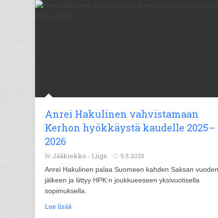
Anrei Hakulinen vahvistamaan
Kerhon hyökkäystä kaudelle 2025–
2026
Jääkiekko -
Liiga
9.5.2025
Anrei Hakulinen palaa Suomeen kahden Saksan vuode
jälkeen ja liittyy HPK:n joukkueeseen yksivuotisella
sopimuksella.
Lue lisää