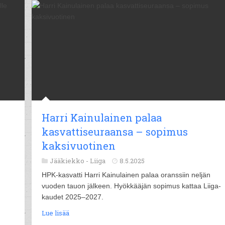
Harri Kainulainen palaa
kasvattiseuraansa – sopimus
kaksivuotinen
Jääkiekko -
Liiga
8.5.2025
n
HPK-kasvatti Harri Kainulainen palaa oranssiin neljän
vuoden tauon jälkeen. Hyökkääjän sopimus kattaa Liiga-
kaudet 2025–2027.
Lue lisää