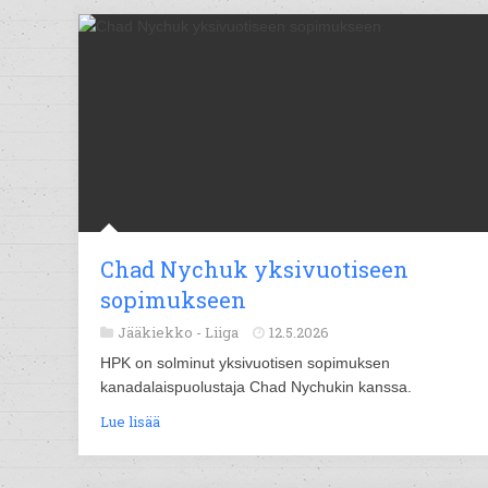
Chad Nychuk yksivuotiseen
sopimukseen
Jääkiekko -
Liiga
12.5.2026
HPK on solminut yksivuotisen sopimuksen
kanadalaispuolustaja Chad Nychukin kanssa.
Lue lisää