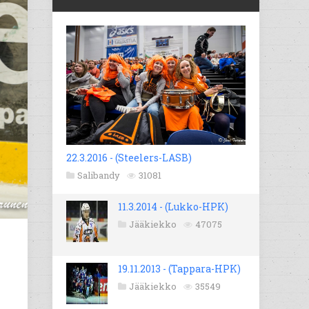
22.3.2016 - (Steelers-LASB)
Salibandy
31081
11.3.2014 - (Lukko-HPK)
Jääkiekko
47075
19.11.2013 - (Tappara-HPK)
Jääkiekko
35549