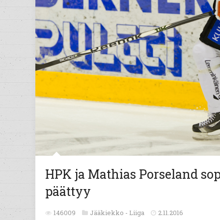
HPK ja Mathias Porseland so
päättyy
146009
Jääkiekko -
Liiga
2.11.2016