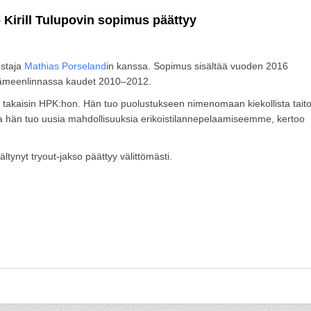
Kirill Tulupovin sopimus päättyy
ustaja
Mathias Porseland
in kanssa. Sopimus sisältää vuoden 2016
 Hämeenlinnassa kaudet 2010–2012.
takaisin HPK:hon. Hän tuo puolustukseen nimenomaan kiekollista taito
a hän tuo uusia mahdollisuuksia erikoistilannepelaamiseemme, kertoo
ltynyt tryout-jakso päättyy välittömästi.