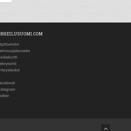
RHEILUSUOMI.COM
äyttöehdot
ietosuojalauseke
ediakortti
ekrytointi
hteystiedot
acebook
nstagram
witter