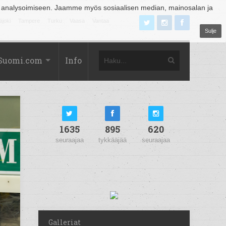
 analysoimiseen. Jaamme myös sosiaalisen median, mainosalan ja
äjoki
Tampere
Turku
Vaasa
Vantaa
Sulje
Suomi.com
Info
1635
895
620
seuraajaa
tykkääjää
seuraajaa
Galleriat