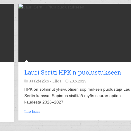
Lauri Sertti HPK:n puolustukseen
Jääkiekko -
Liiga
20.5.2025
HPK on solminut yksivuotisen sopimuksen puolustaja Laur
Sertin kanssa. Sopimus sisältää myös seuran option
kaudesta 2026–2027.
Lue lisää