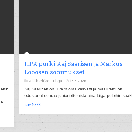
HPK purki Kaj Saarisen ja Markus
Loposen sopimukset
Jääkiekko -
Liiga
15.5.2026
denin
Kaj Saarinen on HPK:n oma kasvatti ja maalivahti on
edustanut seuraa junioriotteluista aina Liiga-peleihin saak
me
Lue lisää