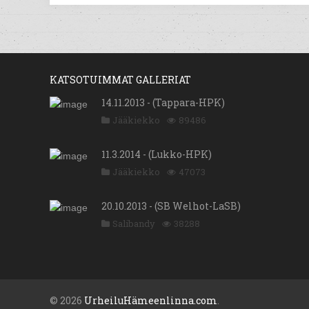
KATSOTUIMMAT GALLERIAT
14.11.2013 - (Tappara-HPK)
Jääkiekko
89486
11.3.2014 - (Lukko-HPK)
Jääkiekko
47073
20.10.2013 - (SB Welhot-LaSB)
Salibandy
38288
© 2026
UrheiluHämeenlinna.com
.