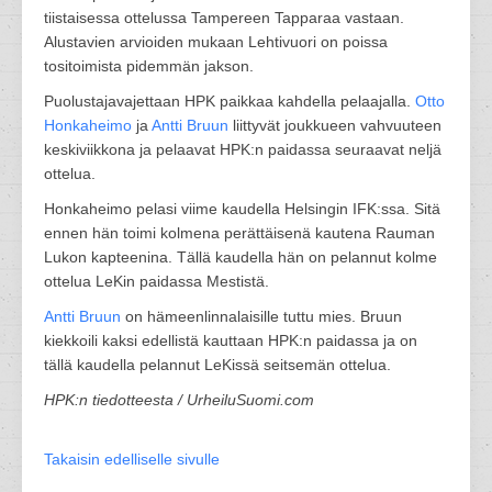
tiistaisessa ottelussa Tampereen Tapparaa vastaan.
Alustavien arvioiden mukaan Lehtivuori on poissa
tositoimista pidemmän jakson.
Puolustajavajettaan HPK paikkaa kahdella pelaajalla.
Otto
Honkaheimo
ja
Antti Bruun
liittyvät joukkueen vahvuuteen
keskiviikkona ja pelaavat HPK:n paidassa seuraavat neljä
ottelua.
Honkaheimo pelasi viime kaudella Helsingin IFK:ssa. Sitä
ennen hän toimi kolmena perättäisenä kautena Rauman
Lukon kapteenina. Tällä kaudella hän on pelannut kolme
ottelua LeKin paidassa Mestistä.
Antti Bruun
on hämeenlinnalaisille tuttu mies. Bruun
kiekkoili kaksi edellistä kauttaan HPK:n paidassa ja on
tällä kaudella pelannut LeKissä seitsemän ottelua.
HPK:n tiedotteesta / UrheiluSuomi.com
Takaisin edelliselle sivulle