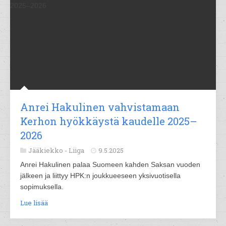
Anrei Hakulinen vahvistamaan
Kerhon hyökkäystä kaudelle 2025–
2026
Jääkiekko -
Liiga
9.5.2025
Anrei Hakulinen palaa Suomeen kahden Saksan vuoden
jälkeen ja liittyy HPK:n joukkueeseen yksivuotisella
sopimuksella.
Lue lisää