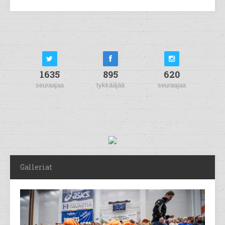
1635
895
620
seuraajaa
tykkääjää
seuraajaa
Galleriat