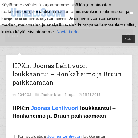
Käytämme evästeitä tarjoamamme sisällön ja mainosten
räätälöimiseen, sosiaalisen median ominaisuuksien tukemiseen ja
kävijämäärämme analysoimiseen. Jaamme myös sosiaalisen
median, mainosalan ja analytiikka-alan kumppaneillemme tietoa siitä,
kuinka käytät sivustoamme.
Näytä tiedot
Sulje
HPK:n Joonas Lehtivuori
loukkaantui – Honkaheimo ja Bruun
paikkaamaan
324003
Jääkiekko -
Liiga
18.11.2015
HPK:n
Joonas Lehtivuori
loukkaantui –
Honkaheimo ja Bruun paikkaamaan
HPK:n puolustaja
Joonas Lehtivuori
loukkaantui