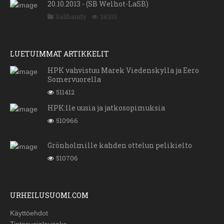
20.10.2013 - (SB Welhot-LaSB)
Salibandy
38315
LUETUIMMAT ARTIKKELIT
HPK vahvistuu Marek Viedenskylla ja Eero
Somervuorella
511412
HPK:lle uusia ja jatkosopimuksia
510966
Grönholmille kahden ottelun pelikielto
510706
URHEILUSUOMI.COM
Käyttöehdot