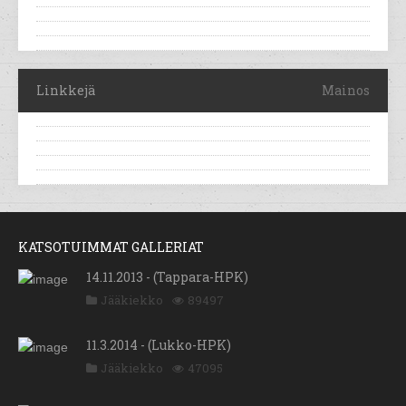
Linkkejä
Mainos
KATSOTUIMMAT GALLERIAT
14.11.2013 - (Tappara-HPK)
Jääkiekko
89497
11.3.2014 - (Lukko-HPK)
Jääkiekko
47095