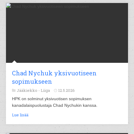
Chad Nychuk yksivuotiseen
sopimukseen
Jääkiekko -
Liiga
12.5.2026
HPK on solminut yksivuotisen sopimuksen
kanadalaispuolustaja Chad Nychukin kanssa.
Lue lisää