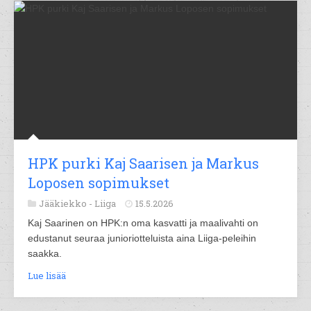
HPK purki Kaj Saarisen ja Markus
Loposen sopimukset
Jääkiekko -
Liiga
15.5.2026
Kaj Saarinen on HPK:n oma kasvatti ja maalivahti on
edustanut seuraa junioriotteluista aina Liiga-peleihin
saakka.
Lue lisää