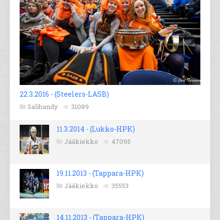
22.3.2016 - (Steelers-LASB)
Salibandy
31089
11.3.2014 - (Lukko-HPK)
Jääkiekko
47095
19.11.2013 - (Tappara-HPK)
Jääkiekko
35553
14.11.2013 - (Tappara-HPK)