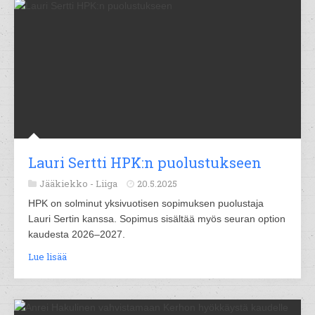
Lauri Sertti HPK:n puolustukseen
Jääkiekko -
Liiga
20.5.2025
HPK on solminut yksivuotisen sopimuksen puolustaja
Lauri Sertin kanssa. Sopimus sisältää myös seuran option
kaudesta 2026–2027.
Lue lisää