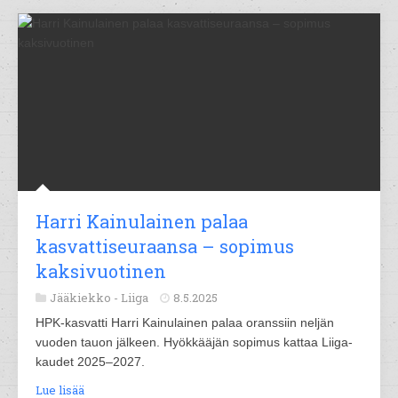
Harri Kainulainen palaa
kasvattiseuraansa – sopimus
kaksivuotinen
Jääkiekko -
Liiga
8.5.2025
HPK-kasvatti Harri Kainulainen palaa oranssiin neljän
vuoden tauon jälkeen. Hyökkääjän sopimus kattaa Liiga-
kaudet 2025–2027.
Lue lisää